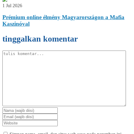
1 Jul 2026
Prémium online élmény Magyarországon a Mafia
Kaszinóval
tinggalkan komentar