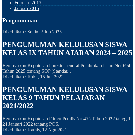
Februari 2015
Januari 2015
Pengumuman
Diterbitkan :
Senin, 2 Jun 2025
PENGUMUMAN KELULUSAN SISWA
KELAS IX TAHUN AJARAN 2024 – 2025
Berdasarkan Keputusan Direktur jendral Pendidikan Islam No. 694
Tahun 2025 tentang SOP (Standar...
Diterbitkan :
Rabu, 15 Jun 2022
PENGUMUMAN KELULUSAN SISWA
KELAS 9 TAHUN PELAJARAN
2021/2022
Berdasarkan Keputusan Dirjen Pendis No.455 Tahun 2022 tanggal
24 Januari 2022 tentang POS...
Diterbitkan :
Kamis, 12 Agu 2021