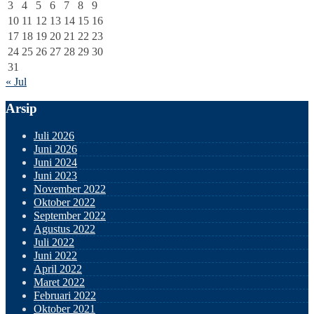
3
4
5
6
7
8
9
10
11
12
13
14
15
16
17
18
19
20
21
22
23
24
25
26
27
28
29
30
31
« Jul
Arsip
Juli 2026
Juni 2026
Juni 2024
Juni 2023
November 2022
Oktober 2022
September 2022
Agustus 2022
Juli 2022
Juni 2022
April 2022
Maret 2022
Februari 2022
Oktober 2021