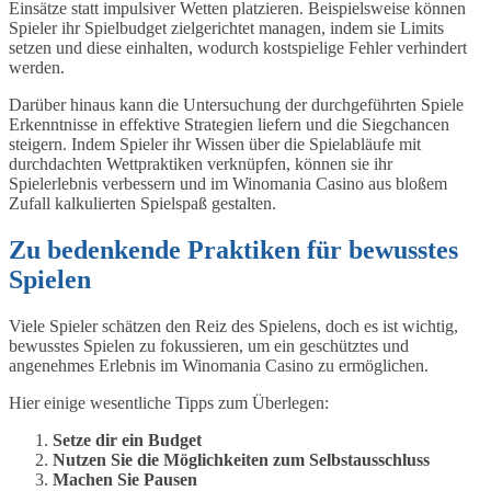
Einsätze statt impulsiver Wetten platzieren. Beispielsweise können
Spieler ihr Spielbudget zielgerichtet managen, indem sie Limits
setzen und diese einhalten, wodurch kostspielige Fehler verhindert
werden.
Darüber hinaus kann die Untersuchung der durchgeführten Spiele
Erkenntnisse in effektive Strategien liefern und die Siegchancen
steigern. Indem Spieler ihr Wissen über die Spielabläufe mit
durchdachten Wettpraktiken verknüpfen, können sie ihr
Spielerlebnis verbessern und im Winomania Casino aus bloßem
Zufall kalkulierten Spielspaß gestalten.
Zu bedenkende Praktiken für bewusstes
Spielen
Viele Spieler schätzen den Reiz des Spielens, doch es ist wichtig,
bewusstes Spielen zu fokussieren, um ein geschütztes und
angenehmes Erlebnis im Winomania Casino zu ermöglichen.
Hier einige wesentliche Tipps zum Überlegen:
Setze dir ein Budget
Nutzen Sie die Möglichkeiten zum Selbstausschluss
Machen Sie Pausen