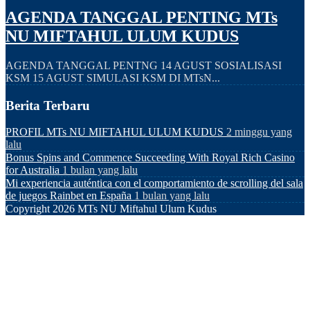
AGENDA TANGGAL PENTING MTs
NU MIFTAHUL ULUM KUDUS
AGENDA TANGGAL PENTNG 14 AGUST SOSIALISASI
KSM 15 AGUST SIMULASI KSM DI MTsN...
Berita Terbaru
PROFIL MTs NU MIFTAHUL ULUM KUDUS
2 minggu yang
lalu
Bonus Spins and Commence Succeeding With Royal Rich Casino
for Australia
1 bulan yang lalu
Mi experiencia auténtica con el comportamiento de scrolling del sala
de juegos Rainbet en España
1 bulan yang lalu
Copyright 2026 MTs NU Miftahul Ulum Kudus