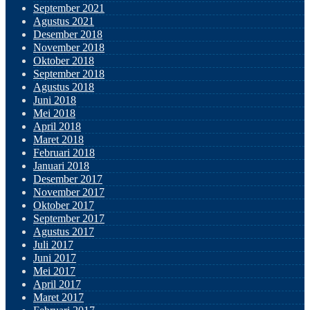
September 2021
Agustus 2021
Desember 2018
November 2018
Oktober 2018
September 2018
Agustus 2018
Juni 2018
Mei 2018
April 2018
Maret 2018
Februari 2018
Januari 2018
Desember 2017
November 2017
Oktober 2017
September 2017
Agustus 2017
Juli 2017
Juni 2017
Mei 2017
April 2017
Maret 2017