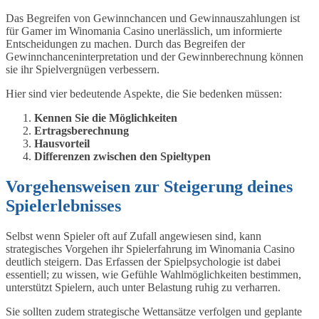
Das Begreifen von Gewinnchancen und Gewinnauszahlungen ist
für Gamer im Winomania Casino unerlässlich, um informierte
Entscheidungen zu machen. Durch das Begreifen der
Gewinnchanceninterpretation und der Gewinnberechnung können
sie ihr Spielvergnügen verbessern.
Hier sind vier bedeutende Aspekte, die Sie bedenken müssen:
Kennen Sie die Möglichkeiten
Ertragsberechnung
Hausvorteil
Differenzen zwischen den Spieltypen
Vorgehensweisen zur Steigerung deines
Spielerlebnisses
Selbst wenn Spieler oft auf Zufall angewiesen sind, kann
strategisches Vorgehen ihr Spielerfahrung im Winomania Casino
deutlich steigern. Das Erfassen der Spielpsychologie ist dabei
essentiell; zu wissen, wie Gefühle Wahlmöglichkeiten bestimmen,
unterstützt Spielern, auch unter Belastung ruhig zu verharren.
Sie sollten zudem strategische Wettansätze verfolgen und geplante