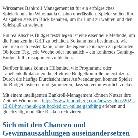
Wirksames Bankroll-Management ist für ein erfolgreiches
Spielerlebnis im Winomania Casino unerlässlich. Spieler sollten ihre
Ausgaben stets im Blick behalten, um ihr Limit zu wahren und den
Spielspaß zu steigern.
Ein realistisches Budget festzulegen ist eine essentielle Methode, um
die Finanzen im Griff zu behalten. So kann man bestimmen, wie
viel man sich leisten kann, ohne die eigenen Finanzen zu gefährden.
Ob jeden Tag, jede Woche oder monatlich – ein konkretes Gaming-
Budget hilft, diszipliniert zu bleiben.
Darüber hinaus können Hilfsmittel wie Programme oder
Tabellenkalkulationen die effektive Budgetkontrolle unterstützen.
Durch die häufige Durchsicht ihrer Aufwendungen können Spieler
ihr Budget justieren und garantieren, dass sie verantwortlich zocken.
Mit einem intelligenten Bankroll-Management können Nutzer ihre
Zeit bei Winomania
https://www.bloomberg.com/news/videos/2022-
12-01/how-the-uk-got-hooked-on-online-gambling
erleben und
gleichzeitig monetäre Risiken reduzieren.
Sich mit den Chancen und
Gewinnauszahlungen auseinandersetzen