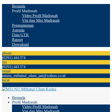
Beranda
Profil Madrasah
Video Profil Madrasah
Visi dan Misi Madrasah
Pengumuman
Agenda
Data GTK
Raport
Download
phone
(0291) 441374
fax
(0291) 441374
email
mtsnu_miftahul_ulum_jati@yahoo.co.id
local
:
Beranda
Profil Madrasah
Video Profil Madrasah
Visi dan Misi Madrasah