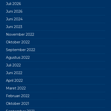
Juli 2026
Juni 2026
Juni 2024
Juni 2023
November 2022
Oktober 2022
September 2022
Agustus 2022
Juli 2022
Juni 2022
April 2022
Maret 2022
Februari 2022
Oktober 2021