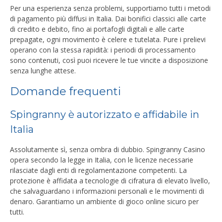
Per una esperienza senza problemi, supportiamo tutti i metodi
di pagamento più diffusi in Italia. Dai bonifici classici alle carte
di credito e debito, fino ai portafogli digitali e alle carte
prepagate, ogni movimento è celere e tutelata. Pure i prelievi
operano con la stessa rapidità: i periodi di processamento
sono contenuti, così puoi ricevere le tue vincite a disposizione
senza lunghe attese.
Domande frequenti
Spingranny è autorizzato e affidabile in
Italia
Assolutamente sì, senza ombra di dubbio. Spingranny Casino
opera secondo la legge in Italia, con le licenze necessarie
rilasciate dagli enti di regolamentazione competenti. La
protezione è affidata a tecnologie di cifratura di elevato livello,
che salvaguardano i informazioni personali e le movimenti di
denaro. Garantiamo un ambiente di gioco online sicuro per
tutti.