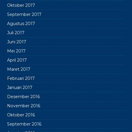
Oktober 2017
September 2017
Agustus 2017
Juli 2017
Juni 2017
Mei 2017
April 2017
Maret 2017
Februari 2017
Januari 2017
Desember 2016
November 2016
Oktober 2016
September 2016