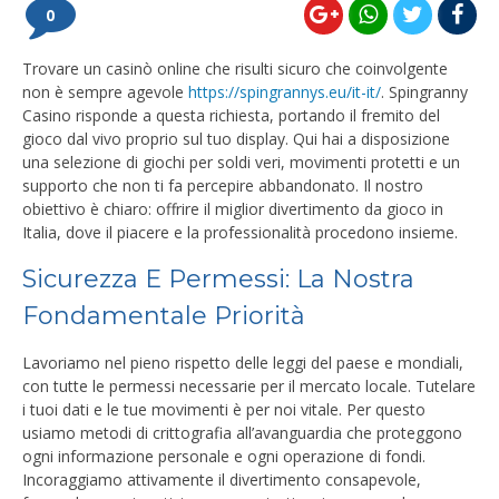
0
Trovare un casinò online che risulti sicuro che coinvolgente
non è sempre agevole
https://spingrannys.eu/it-it/
. Spingranny
Casino risponde a questa richiesta, portando il fremito del
gioco dal vivo proprio sul tuo display. Qui hai a disposizione
una selezione di giochi per soldi veri, movimenti protetti e un
supporto che non ti fa percepire abbandonato. Il nostro
obiettivo è chiaro: offrire il miglior divertimento da gioco in
Italia, dove il piacere e la professionalità procedono insieme.
Sicurezza E Permessi: La Nostra
Fondamentale Priorità
Lavoriamo nel pieno rispetto delle leggi del paese e mondiali,
con tutte le permessi necessarie per il mercato locale. Tutelare
i tuoi dati e le tue movimenti è per noi vitale. Per questo
usiamo metodi di crittografia all’avanguardia che proteggono
ogni informazione personale e ogni operazione di fondi.
Incoraggiamo attivamente il divertimento consapevole,