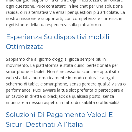
ogni questione. Puoi contattarci in live chat per una soluzione
rapida, o in alternativa via email per questioni più articolate. La
nostra missione è supportarti, con competenza e cortesia, in
ogni istante della tua esperienza sulla piattaforma.
Esperienza Su dispositivi mobili
Ottimizzata
Sappiamo che al giorno d’oggi si gioca sempre più in
movimento. La piattaforma è stata quindi perfezionata per
smartphone e tablet. Non è necessario scaricare app: il sito
web si adatta automaticamente in modo naturale a ogni
schermo di tablet e smartphone, senza perdere qualità visiva o
performance. Puoi avviare la tua slot preferita o partecipare a
un tavolo in diretta di blackjack da qualsiasi posto, senza
rinunciare a nessun aspetto in fatto di usabilità o affidabilità.
Soluzioni Di Pagamento Veloci E
Sicuri Destinati All’Italia