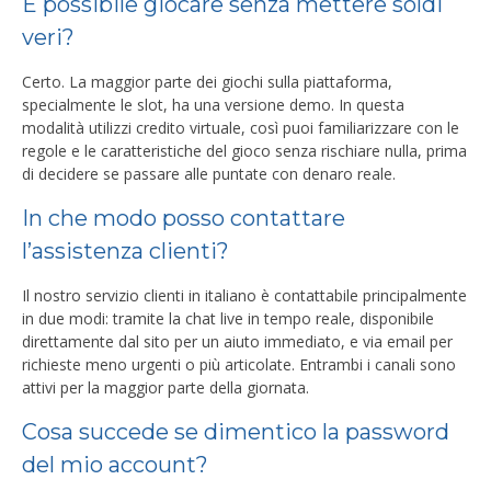
È possibile giocare senza mettere soldi
veri?
Certo. La maggior parte dei giochi sulla piattaforma,
specialmente le slot, ha una versione demo. In questa
modalità utilizzi credito virtuale, così puoi familiarizzare con le
regole e le caratteristiche del gioco senza rischiare nulla, prima
di decidere se passare alle puntate con denaro reale.
In che modo posso contattare
l’assistenza clienti?
Il nostro servizio clienti in italiano è contattabile principalmente
in due modi: tramite la chat live in tempo reale, disponibile
direttamente dal sito per un aiuto immediato, e via email per
richieste meno urgenti o più articolate. Entrambi i canali sono
attivi per la maggior parte della giornata.
Cosa succede se dimentico la password
del mio account?