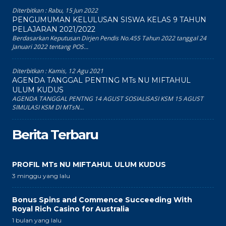
Diterbitkan :
Rabu, 15 Jun 2022
PENGUMUMAN KELULUSAN SISWA KELAS 9 TAHUN
PELAJARAN 2021/2022
Berdasarkan Keputusan Dirjen Pendis No.455 Tahun 2022 tanggal 24
Januari 2022 tentang POS...
Diterbitkan :
Kamis, 12 Agu 2021
AGENDA TANGGAL PENTING MTs NU MIFTAHUL
ULUM KUDUS
AGENDA TANGGAL PENTNG 14 AGUST SOSIALISASI KSM 15 AGUST
SIMULASI KSM DI MTsN...
Berita Terbaru
PROFIL MTs NU MIFTAHUL ULUM KUDUS
3 minggu yang lalu
Bonus Spins and Commence Succeeding With
Royal Rich Casino for Australia
1 bulan yang lalu