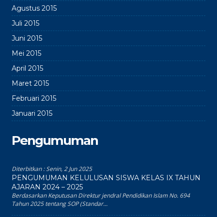
Agustus 2015
Juli 2015
Juni 2015
Mei 2015
April 2015
Maret 2015
Februari 2015
Januari 2015
Pengumuman
Diterbitkan :
Senin, 2 Jun 2025
PENGUMUMAN KELULUSAN SISWA KELAS IX TAHUN
AJARAN 2024 – 2025
Berdasarkan Keputusan Direktur jendral Pendidikan Islam No. 694
Tahun 2025 tentang SOP (Standar...