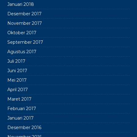
Januari 2018
Desember 2017
November 2017
Oktober 2017
September 2017
Agustus 2017
Juli 2017
Juni 2017
Mei 2017
April 2017
Maret 2017
Februari 2017
Januari 2017
Desember 2016