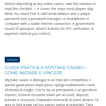
Before depositing at any online casino, take five minutes to
read this checklist — it covers the steps most players skip.
What You Need First A valid email address and a unique
password (use a password manager). A smartphone or
computer with a stable internet connection. A government-
issued ID (passport, driver’s license) for KYC verification. A
payment method you control:...
Umum
GUIDA PRATICA A MYSTAKE CASINO –
COME INIZIARE E VINCERE
Mystake casino si distingue in un mercato competitivo e
questa guida passo dopo passo spiega esattamente come
sfruttarla al meglio. Che tu sia un principiante o un giocatore
esperto, troverai istruzioni chiare per account, depositi,
puntate e sicurezza. Preparativi Assicurati di avere almeno 18
anni (o l’età legale nel tuo paese) prima di registrarti. Tieni