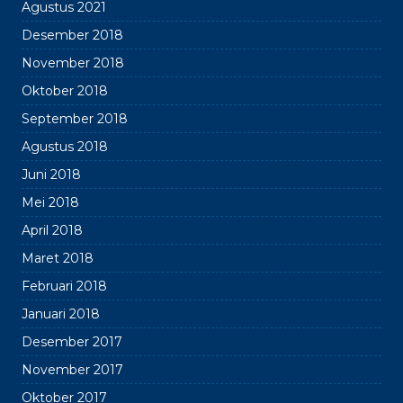
Agustus 2021
Desember 2018
istighotsah yayasan di mts
foto muwada’ah ke-36
November 2018
nu miftahul ulum
peserta didik kelas ix
Oktober 2018
September 2018
Agustus 2018
Juni 2018
dokumentasi ziarah wisata
muwada’ah kelas 9 tahun
Mei 2018
goes to bandung 21-22
2024
mei 2025
April 2018
Maret 2018
Februari 2018
Januari 2018
kumpulan buku siswa
foto kegiatan semester
Desember 2017
genap ta. 2024/2025
November 2017
Oktober 2017