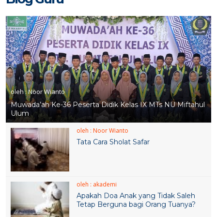
15 MEI 2025
15 MEI 2025
1 JUN 2018
oleh : Noor Wianto
Muwada’ah Ke-36 Peserta Didik Kelas IX MTs NU Miftahul
Ulum
15 MEI 2025
oleh : Noor Wianto
Tata Cara Sholat Safar
oleh : akademi
Apakah Doa Anak yang Tidak Saleh
Tetap Berguna bagi Orang Tuanya?