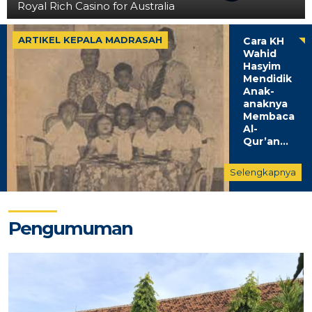
Royal Rich Casino for Australia
ARTIKEL KEPALA MADRASAH
Cara KH
Wahid
Hasyim
Mendidik
Anak-
anaknya
Membaca
Al-
Qur’an...
Selengkapnya
Pengumuman