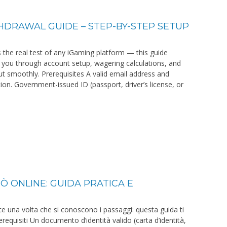
DRAWAL GUIDE – STEP-BY-STEP SETUP
is the real test of any iGaming platform — this guide
 you through account setup, wagering calculations, and
t smoothly. Prerequisites A valid email address and
on. Government-issued ID (passport, driver’s license, or
NÒ ONLINE: GUIDA PRATICA E
e una volta che si conoscono i passaggi: questa guida ti
equisiti Un documento d’identità valido (carta d’identità,