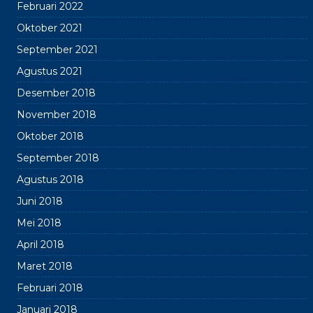
Februari 2022
Oktober 2021
September 2021
Agustus 2021
Desember 2018
November 2018
Oktober 2018
September 2018
Agustus 2018
Juni 2018
Mei 2018
April 2018
Maret 2018
Februari 2018
Januari 2018