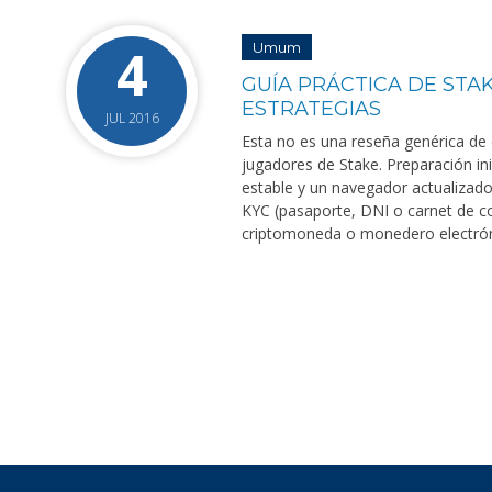
4
Umum
GUÍA PRÁCTICA DE STA
ESTRATEGIAS
JUL 2016
Esta no es una reseña genérica de
jugadores de Stake. Preparación inic
estable y un navegador actualizado
KYC (pasaporte, DNI o carnet de co
criptomoneda o monedero electróni