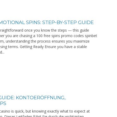
MOTIONAL SPINS: STEP-BY-STEP GUIDE
 straightforward once you know the steps — this guide
er you are chasing a 100 free spins promo codes spinbet
form, understanding the process ensures you maximize
sing terms. Getting Ready Ensure you have a stable
...
 GUIDE: KONTOERÖFFNUNG,
PS
casino is quick, but knowing exactly what to expect at
n. Dieser Leitfaden führt Sie durch die wichtigsten