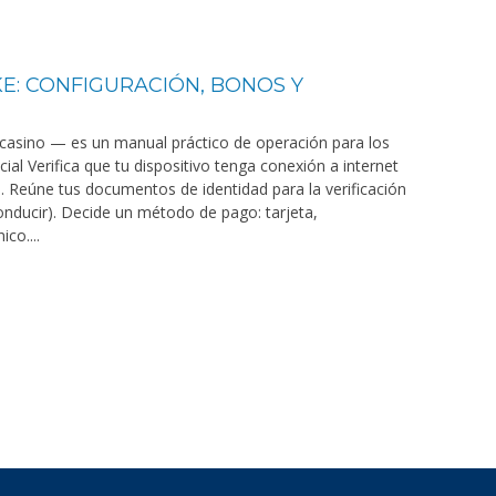
KE: CONFIGURACIÓN, BONOS Y
 casino — es un manual práctico de operación para los
ial Verifica que tu dispositivo tenga conexión a internet
. Reúne tus documentos de identidad para la verificación
nducir). Decide un método de pago: tarjeta,
co....