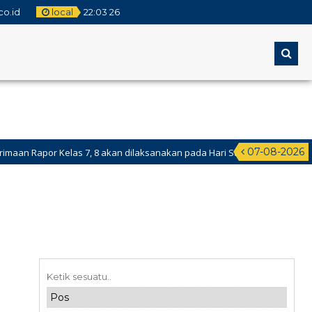
co.id
local
22
:
03
27
07-08-2026
elas 7, 8 akan dilaksanakan pada Hari Sabtu, 21 Juni 2025
1 ta