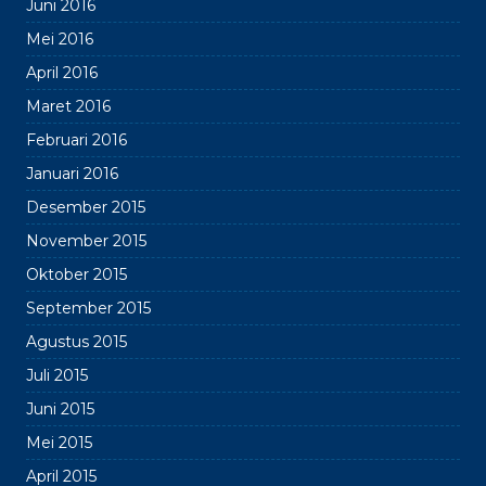
Juni 2016
Mei 2016
April 2016
Maret 2016
Februari 2016
Januari 2016
Desember 2015
November 2015
Oktober 2015
September 2015
Agustus 2015
Juli 2015
Juni 2015
Mei 2015
April 2015