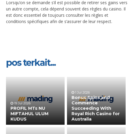
Lorsqu’on se demande s’il est possible de retirer ses gains vers
un autre compte, cela dépend souvent des règles du casino. Il
est donc essentiel de toujours consulter les règles et
conditions spécifiques afin de s’assurer de leur respect.
pos terkait...
1 Jul 2026
Bonus Spins and
Commence
19 Jul 2026
PROFIL MTs NU
Succeeding With
MIFTAHUL ULUM
Royal Rich Casino for
KUDUS
Australia