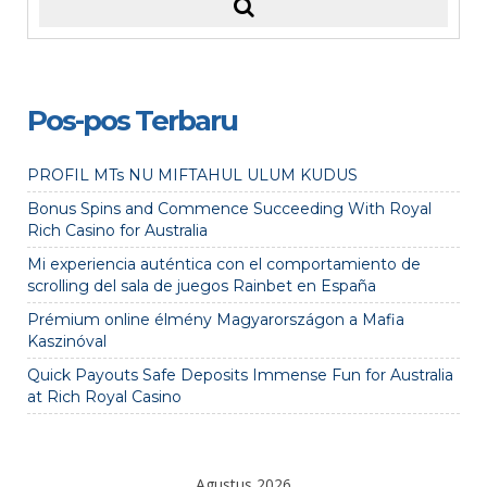
Pos-pos Terbaru
PROFIL MTs NU MIFTAHUL ULUM KUDUS
Bonus Spins and Commence Succeeding With Royal
Rich Casino for Australia
Mi experiencia auténtica con el comportamiento de
scrolling del sala de juegos Rainbet en España
Prémium online élmény Magyarországon a Mafia
Kaszinóval
Quick Payouts Safe Deposits Immense Fun for Australia
at Rich Royal Casino
Agustus 2026