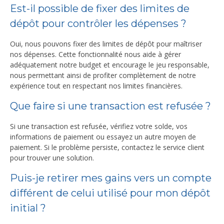
Est-il possible de fixer des limites de
dépôt pour contrôler les dépenses ?
Oui, nous pouvons fixer des limites de dépôt pour maîtriser
nos dépenses. Cette fonctionnalité nous aide à gérer
adéquatement notre budget et encourage le jeu responsable,
nous permettant ainsi de profiter complètement de notre
expérience tout en respectant nos limites financières.
Que faire si une transaction est refusée ?
Si une transaction est refusée, vérifiez votre solde, vos
informations de paiement ou essayez un autre moyen de
paiement. Si le problème persiste, contactez le service client
pour trouver une solution.
Puis-je retirer mes gains vers un compte
différent de celui utilisé pour mon dépôt
initial ?