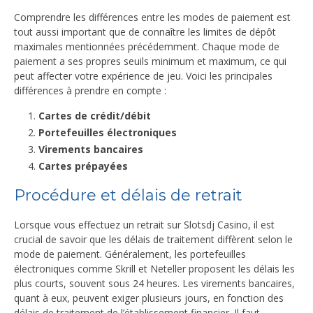
Comprendre les différences entre les modes de paiement est
tout aussi important que de connaître les limites de dépôt
maximales mentionnées précédemment. Chaque mode de
paiement a ses propres seuils minimum et maximum, ce qui
peut affecter votre expérience de jeu. Voici les principales
différences à prendre en compte :
Cartes de crédit/débit
Portefeuilles électroniques
Virements bancaires
Cartes prépayées
Procédure et délais de retrait
Lorsque vous effectuez un retrait sur Slotsdj Casino, il est
crucial de savoir que les délais de traitement diffèrent selon le
mode de paiement. Généralement, les portefeuilles
électroniques comme Skrill et Neteller proposent les délais les
plus courts, souvent sous 24 heures. Les virements bancaires,
quant à eux, peuvent exiger plusieurs jours, en fonction des
délais de traitement de l’établissement financier. Il faut