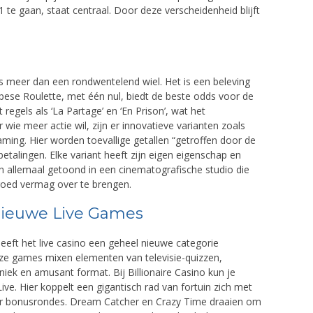
 te gaan, staat centraal. Door deze verscheidenheid blijft
o is meer dan een rondwentelend wiel. Het is een beleving
opese Roulette, met één nul, biedt de beste odds voor de
 regels als ‘La Partage’ en ‘En Prison’, wat het
 wie meer actie wil, zijn er innovatieve varianten zoals
aming. Hier worden toevallige getallen “getroffen door de
etalingen. Elke variant heeft zijn eigen eigenschap en
n allemaal getoond in een cinematografische studio die
goed vermag over te brengen.
Nieuwe Live Games
 heeft het live casino een geheel nieuwe categorie
ze games mixen elementen van televisie-quizzen,
uniek en amusant format. Bij Billionaire Casino kun je
e. Hier koppelt een gigantisch rad van fortuin zich met
or bonusrondes. Dream Catcher en Crazy Time draaien om