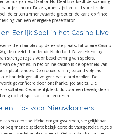
 en bonus games. Deal or No Deal Live biedt de spanning
 naar je scherm. Deze games zijn bedoeld voor brede
impel, de entertainmentwaarde groot en de kans op flinke
 leiding van een energieke presentator.
en Eerlijk Spel in het Casino Live
rheid en fair play op de eerste plaats. Billionaire Casino
A), de toezichthouder uit Nederland. Deze erkenning
aan strenge regels voor bescherming van spelers,
it van de games. In het online casino is de openheid van
proces plaatsvinden. De croupiers zijn getraind volgens
lle handelingen uit volgens vaste protocollen. De
ordt geverifieerd door onafhankelijke audits. Die
de resultaten. Gezamenlijk leidt dit voor een beveiligde en
lledig op het spel kunt concentreren.
te en Tips voor Nieuwkomers
live casino een specifieke omgangsvormen, vergelijkbaar
voor beginnende spelers: bekijk eerst de vastgestelde regels
n game voordat je plaatsneemt. Gebruik de chatfunctie