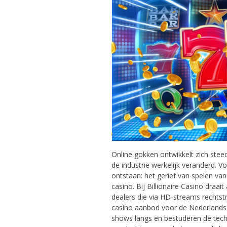
Online gokken ontwikkelt zich stee
de industrie werkelijk veranderd. V
ontstaan: het gerief van spelen va
casino. Bij Billionaire Casino draa
dealers die via HD-streams rechtstr
casino aanbod voor de Nederlandse
shows langs en bestuderen de tech