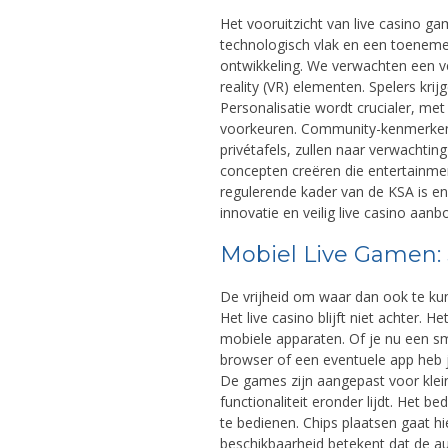
Het vooruitzicht van live casino g
technologisch vlak en een toeneme
ontwikkeling. We verwachten een ve
reality (VR) elementen. Spelers kri
Personalisatie wordt crucialer, met
voorkeuren. Community-kenmerken,
privétafels, zullen naar verwachti
concepten creëren die entertainm
regulerende kader van de KSA is en 
innovatie en veilig live casino aanbo
Mobiel Live Gamen:
De vrijheid om waar dan ook te kunn
Het live casino blijft niet achter. 
mobiele apparaten. Of je nu een sm
browser of een eventuele app heb j
De games zijn aangepast voor klei
functionaliteit eronder lijdt. Het b
te bedienen. Chips plaatsen gaat h
beschikbaarheid betekent dat de aut