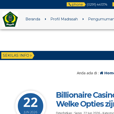
phone
(0291) 441374
Beranda
Profil Madrasah
Pengumuma
SEKILAS INFO
Anda ada di :
Hom
Billionaire Casi
22
Welke Opties zij
JUN 2026
Diterbitkan :
Senin, 22 Jun 2026
-
Kategor