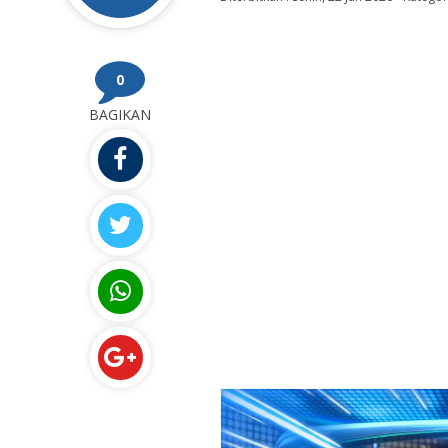
0
BAGIKAN