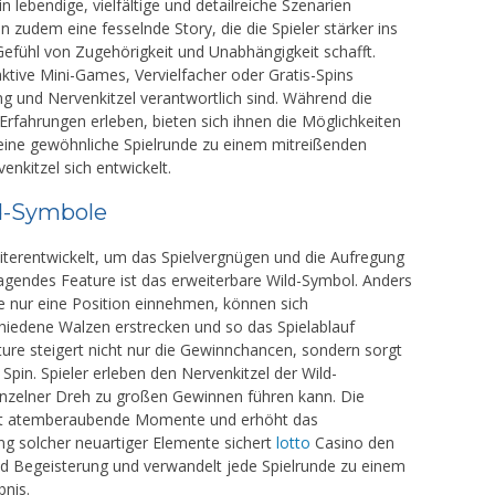
in lebendige, vielfältige und detailreiche Szenarien
n zudem eine fesselnde Story, die die Spieler stärker ins
 Gefühl von Zugehörigkeit und Unabhängigkeit schafft.
ktive Mini-Games, Vervielfacher oder Gratis-Spins
ng und Nervenkitzel verantwortlich sind. Während die
Erfahrungen erleben, bieten sich ihnen die Möglichkeiten
 eine gewöhnliche Spielrunde zu einem mitreißenden
nkitzel sich entwickelt.
d-Symbole
terentwickelt, um das Spielvergnügen und die Aufregung
agendes Feature ist das erweiterbare Wild-Symbol. Anders
e nur eine Position einnehmen, können sich
iedene Walzen erstrecken und so das Spielablauf
ure steigert nicht nur die Gewinnchancen, sondern sorgt
pin. Spieler erleben den Nervenkitzel der Wild-
inzelner Dreh zu großen Gewinnen führen kann. Die
ft atemberaubende Momente und erhöht das
ng solcher neuartiger Elemente sichert
lotto
Casino den
 und Begeisterung und verwandelt jede Spielrunde zu einem
bnis.