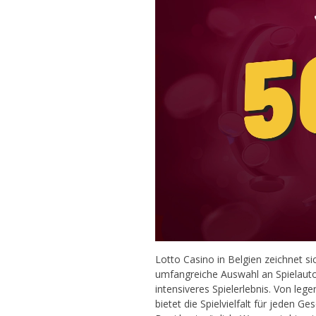
Lotto Casino in Belgien zeichnet s
umfangreiche Auswahl an Spielauto
intensiveres Spielerlebnis. Von le
bietet die Spielvielfalt für jeden 