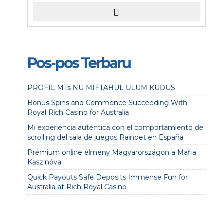
Pos-pos Terbaru
PROFIL MTs NU MIFTAHUL ULUM KUDUS
Bonus Spins and Commence Succeeding With
Royal Rich Casino for Australia
Mi experiencia auténtica con el comportamiento de
scrolling del sala de juegos Rainbet en España
Prémium online élmény Magyarországon a Mafia
Kaszinóval
Quick Payouts Safe Deposits Immense Fun for
Australia at Rich Royal Casino