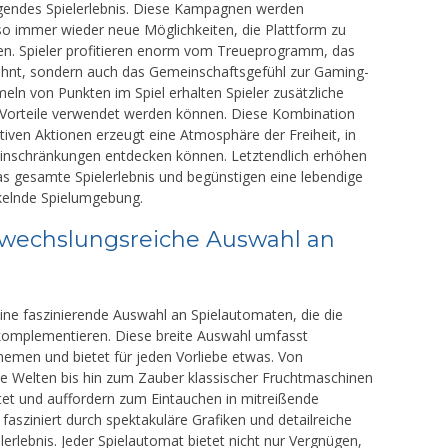
egendes Spielerlebnis. Diese Kampagnen werden
 so immer wieder neue Möglichkeiten, die Plattform zu
en. Spieler profitieren enorm vom Treueprogramm, das
ohnt, sondern auch das Gemeinschaftsgefühl zur Gaming-
ln von Punkten im Spiel erhalten Spieler zusätzliche
e Vorteile verwendet werden können. Diese Kombination
iven Aktionen erzeugt eine Atmosphäre der Freiheit, in
 Einschränkungen entdecken können. Letztendlich erhöhen
s gesamte Spielerlebnis und begünstigen eine lebendige
kelnde Spielumgebung.
bwechslungsreiche Auswahl an
eine faszinierende Auswahl an Spielautomaten, die die
omplementieren. Diese breite Auswahl umfasst
hemen und bietet für jeden Vorliebe etwas. Von
 Welten bis hin zum Zauber klassischer Fruchtmaschinen
ltet und auffordern zum Eintauchen in mitreißende
 fasziniert durch spektakuläre Grafiken und detailreiche
lerlebnis. Jeder Spielautomat bietet nicht nur Vergnügen,