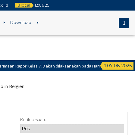
o.id
local
12
:
06
26
Download
07-08-2026
elas 7, 8 akan dilaksanakan pada Hari Sabtu, 21 Juni 2025
1 tah
o in Belgien