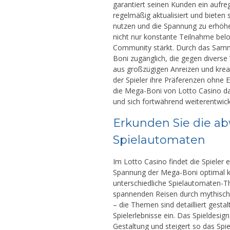
garantiert seinen Kunden ein aufr
regelmäßig aktualisiert und bieten
nutzen und die Spannung zu erhöh
nicht nur konstante Teilnahme bel
Community stärkt. Durch das Samme
Boni zugänglich, die gegen divers
aus großzügigen Anreizen und kreat
der Spieler ihre Präferenzen ohne
die Mega-Boni von Lotto Casino da
und sich fortwährend weiterentwic
Erkunden Sie die a
Spielautomaten
Im Lotto Casino findet die Spieler 
Spannung der Mega-Boni optimal k
unterschiedliche Spielautomaten-T
spannenden Reisen durch mythische
– die Themen sind detailliert gesta
Spielerlebnisse ein. Das Spieldesign
Gestaltung und steigert so das Spie