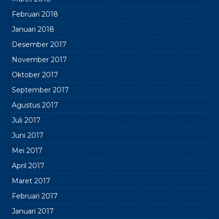
Februari 2018
Januari 2018
Desember 2017
November 2017
Oktober 2017
September 2017
Agustus 2017
Juli 2017
Juni 2017
Mei 2017
April 2017
Maret 2017
Februari 2017
Januari 2017