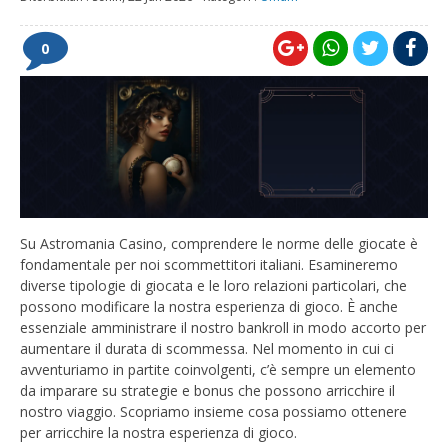
0
Su Astromania Casino, comprendere le norme delle giocate è
fondamentale per noi scommettitori italiani. Esamineremo
diverse tipologie di giocata e le loro relazioni particolari, che
possono modificare la nostra esperienza di gioco. È anche
essenziale amministrare il nostro bankroll in modo accorto per
aumentare il durata di scommessa. Nel momento in cui ci
avventuriamo in partite coinvolgenti, c’è sempre un elemento
da imparare su strategie e bonus che possono arricchire il
nostro viaggio. Scopriamo insieme cosa possiamo ottenere
per arricchire la nostra esperienza di gioco.