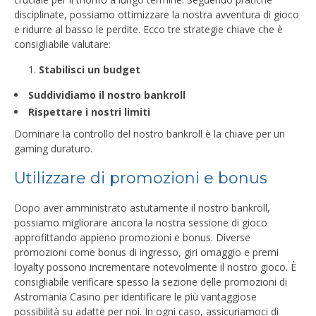
disciplinate, possiamo ottimizzare la nostra avventura di gioco
e ridurre al basso le perdite. Ecco tre strategie chiave che è
consigliabile valutare:
Stabilisci un budget
Suddividiamo il nostro bankroll
Rispettare i nostri limiti
Dominare la controllo del nostro bankroll è la chiave per un
gaming duraturo.
Utilizzare di promozioni e bonus
Dopo aver amministrato astutamente il nostro bankroll,
possiamo migliorare ancora la nostra sessione di gioco
approfittando appieno promozioni e bonus. Diverse
promozioni come bonus di ingresso, giri omaggio e premi
loyalty possono incrementare notevolmente il nostro gioco. È
consigliabile verificare spesso la sezione delle promozioni di
Astromania Casino per identificare le più vantaggiose
possibilità su adatte per noi. In ogni caso, assicuriamoci di