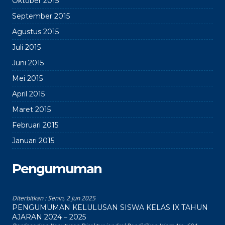
Oktober 2015
September 2015
Agustus 2015
Juli 2015
Juni 2015
Mei 2015
April 2015
Maret 2015
Februari 2015
Januari 2015
Pengumuman
Diterbitkan :
Senin, 2 Jun 2025
PENGUMUMAN KELULUSAN SISWA KELAS IX TAHUN
AJARAN 2024 – 2025