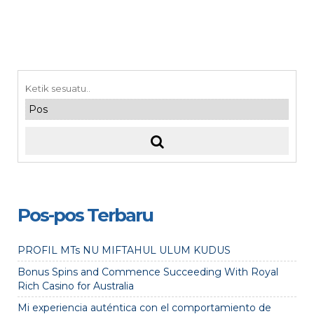
Pos-pos Terbaru
PROFIL MTs NU MIFTAHUL ULUM KUDUS
Bonus Spins and Commence Succeeding With Royal
Rich Casino for Australia
Mi experiencia auténtica con el comportamiento de