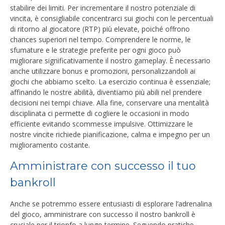
stabilire dei limiti. Per incrementare il nostro potenziale di
vincita, è consigliabile concentrarci sui giochi con le percentuali
di ritorno al giocatore (RTP) più elevate, poiché offrono
chances superiori nel tempo. Comprendere le norme, le
sfumature e le strategie preferite per ogni gioco può
migliorare significativamente il nostro gameplay. È necessario
anche utilizzare bonus e promozioni, personalizzandoli ai
giochi che abbiamo scelto. La esercizio continua è essenziale;
affinando le nostre abilità, diventiamo più abili nel prendere
decisioni nei tempi chiave. Alla fine, conservare una mentalità
disciplinata ci permette di cogliere le occasioni in modo
efficiente evitando scommesse impulsive. Ottimizzare le
nostre vincite richiede pianificazione, calma e impegno per un
miglioramento costante.
Amministrare con successo il tuo
bankroll
Anche se potremmo essere entusiasti di esplorare l’adrenalina
del gioco, amministrare con successo il nostro bankroll è
cruciale per il trionfo a lungo termine. Seguendo pratiche