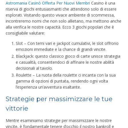
Astromania Casinò Offerta Per Nuovi Membri
Casino è una
riserva di giochi entusiasmanti che attendono solo di essere
esplorati. Visitando questo vivace ambiente di scommessa,
incontreremo nomi che non solo allietano, ma mettono anche
alla verifica le nostre capacità. Ecco 3 giochi popolari che è
consigliabile valutare:
Slot – Con temi vari e jackpot cumulativi, le slot offrono
emozioni immediate e la chance di grandi vincite.
Blackjack: questo classico gioco di carte unisce strategia
e casualità, consentendoci di affinare le nostre abilità
decisionali al tavolo.
Roulette – La ruota della roulette ci incanta con la sua
gamma di opzioni di puntata, rendendo ogni volta
l’esperienza un’avventura esaltante.
Strategie per massimizzare le tue
vittorie
Mentre esaminiamo strategie per massimizzare le nostre
vincite, è fondamentale tenere d’occhio il nostro bankroll e