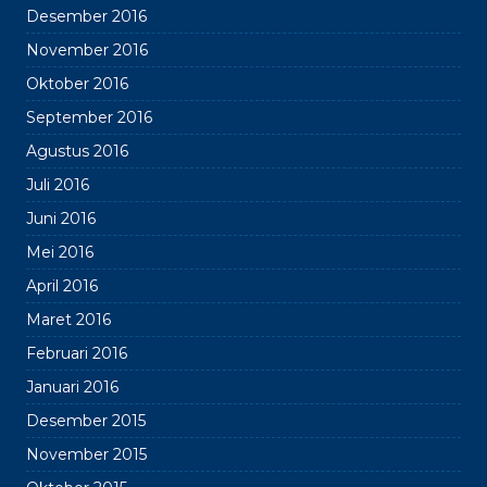
Desember 2016
November 2016
Oktober 2016
September 2016
Agustus 2016
Juli 2016
Juni 2016
Mei 2016
April 2016
Maret 2016
Februari 2016
Januari 2016
Desember 2015
November 2015