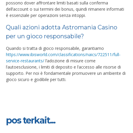
possono dover affrontare limiti basati sulla conferma
dell’account o sui termini dei bonus, quindi rimanere informati
è essenziale per operazioni senza intoppi.
Quali azioni adotta Astromania Casino
per un gioco responsabile?
Quando si tratta di gioco responsabile, garantiamo
https://www.ibisworld.com/classifications/naics/722511/full-
service-restaurants/
l’adozione di misure come
l’autoesclusione, i limiti di deposito e l’accesso alle risorse di
supporto. Per noi è fondamentale promuovere un ambiente di
gioco sicuro e godibile per tutti.
pos terkait...