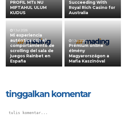
PROFIL MTs NU
Succeeding With
MIFTAHUL ULUM
Royal Rich Casino for
KUDUS
Australia
1 Jul 2026
Mi experiencia
auténtica con el
1 Jul 2026
comportamiento de
Prémium online
scrolling del sala de
élmény
juegos Rainbet en
Magyarországon a
España
Mafia Kaszinóval
tinggalkan komentar