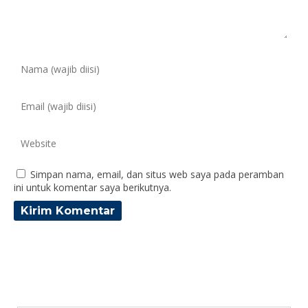
Simpan nama, email, dan situs web saya pada peramban
ini untuk komentar saya berikutnya.