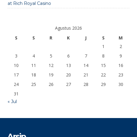
at Rich Royal Casino
Agustus 2026
S
S
R
K
J
S
M
1
2
3
4
5
6
7
8
9
10
11
12
13
14
15
16
17
18
19
20
21
22
23
24
25
26
27
28
29
30
31
« Jul
Arsip