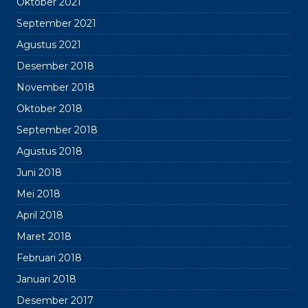
Oktober 2021
September 2021
Agustus 2021
Desember 2018
November 2018
Oktober 2018
September 2018
Agustus 2018
Juni 2018
Mei 2018
April 2018
Maret 2018
Februari 2018
Januari 2018
Desember 2017