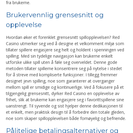
fra brukerne.
Brukervennlig grensesnitt og
opplevelse
Hvordan øker et forenklet grensesnitt spillopplevelsen? Red
Casino utmerker seg ved å designe et velkomment miljø som
tillater spillere engasjere seg helt og holdent i spenningen ved
spilling. Med sin tydelige navigasjon kan brukerne enkelt
utforske ulike spill uten å føle seg overveldet. Denne gode
metoden tillater spillerne konsentrere seg på nytelse i stedet
for å streve med kompliserte funksjoner. I tillegg fremmer
designet jevn spilling, noe som garanterer at overganger
mellom spill er smidige og kontinuerlige. Ved å fokusere på et
tilgjengelig grensesnitt, dyrker Red Casino en opplevelse av
frihet, slik at brukerne kan engasjere seg i favorittspillene sine
uanstrengt. Til syvende og sist hjelper denne dedikasjonen til
et enkelt, men praktisk design til å forbedre den totale gleden,
noe som skaper spillopplevelsen både fornøyelig og befriende.
Pålitelige betalingsalternativer og