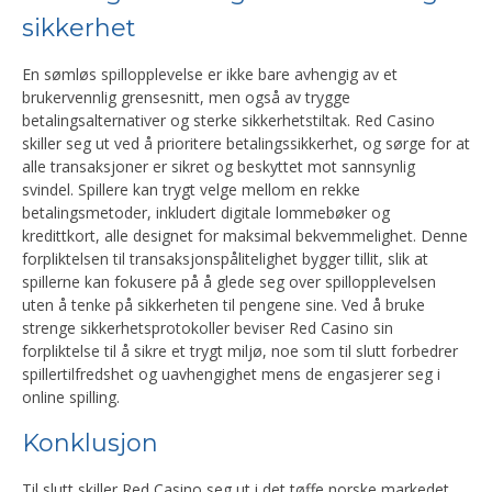
sikkerhet
En sømløs spillopplevelse er ikke bare avhengig av et
brukervennlig grensesnitt, men også av trygge
betalingsalternativer og sterke sikkerhetstiltak. Red Casino
skiller seg ut ved å prioritere betalingssikkerhet, og sørge for at
alle transaksjoner er sikret og beskyttet mot sannsynlig
svindel. Spillere kan trygt velge mellom en rekke
betalingsmetoder, inkludert digitale lommebøker og
kredittkort, alle designet for maksimal bekvemmelighet. Denne
forpliktelsen til transaksjonspålitelighet bygger tillit, slik at
spillerne kan fokusere på å glede seg over spillopplevelsen
uten å tenke på sikkerheten til pengene sine. Ved å bruke
strenge sikkerhetsprotokoller beviser Red Casino sin
forpliktelse til å sikre et trygt miljø, noe som til slutt forbedrer
spillertilfredshet og uavhengighet mens de engasjerer seg i
online spilling.
Konklusjon
Til slutt skiller Red Casino seg ut i det tøffe norske markedet