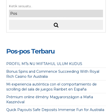
Pos-pos Terbaru
PROFIL MTs NU MIFTAHUL ULUM KUDUS
Bonus Spins and Commence Succeeding With Royal
Rich Casino for Australia
Mi experiencia auténtica con el comportamiento de
scrolling del sala de juegos Rainbet en España
Prémium online élmény Magyarországon a Mafia
Kaszinóval
Quick Payouts Safe Deposits Immense Fun for Australia