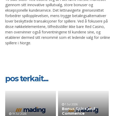
gjennom sitt innovative spillutvalg, store bonuser og
eksepsjonelle kundeservice. Det lettnavigerte grensesnittet
forbedrer spillopplevelsen, mens trygge betalingsalternativer
lover beskyttede transaksjoner for spillere. Ved å fokusere på
disse nøkkelelementene, tilfredsstiller ikke bare Red Casino,
men overvinner også forventningene til kundene sine, og
etablerer dermed sitt renommé som et ledende valg for online
spillere i Norge.
pos terkait...
1 Jul 2026
Bonus Spins and
Commence
19 Jul 2026