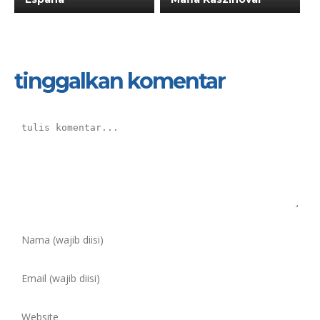
tinggalkan komentar