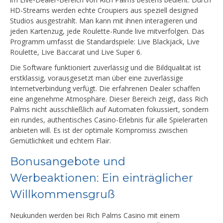
HD-Streams werden echte Croupiers aus speziell designed
Studios ausgestrahlt. Man kann mit ihnen interagieren und
jeden Kartenzug, jede Roulette-Runde live mitverfolgen. Das
Programm umfasst die Standardspiele: Live Blackjack, Live
Roulette, Live Baccarat und Live Super 6.
Die Software funktioniert zuverlässig und die Bildqualität ist
erstklassig, vorausgesetzt man über eine zuverlässige
Internetverbindung verfügt. Die erfahrenen Dealer schaffen
eine angenehme Atmosphäre. Dieser Bereich zeigt, dass Rich
Palms nicht ausschließlich auf Automaten fokussiert, sondern
ein rundes, authentisches Casino-Erlebnis für alle Spielerarten
anbieten will. Es ist der optimale Kompromiss zwischen
Gemütlichkeit und echtem Flair.
Bonusangebote und
Werbeaktionen: Ein einträglicher
Willkommensgruß
Neukunden werden bei Rich Palms Casino mit einem