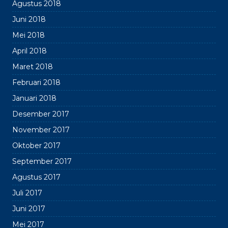
Agustus 2018
Juni 2018
Mei 2018
April 2018
Maret 2018
Februari 2018
Januari 2018
Desember 2017
November 2017
Oktober 2017
September 2017
Agustus 2017
Juli 2017
Juni 2017
Mei 2017