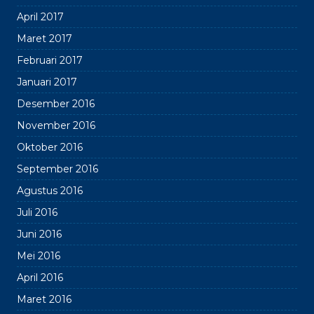
April 2017
Maret 2017
Februari 2017
Januari 2017
Desember 2016
November 2016
Oktober 2016
September 2016
Agustus 2016
Juli 2016
Juni 2016
Mei 2016
April 2016
Maret 2016