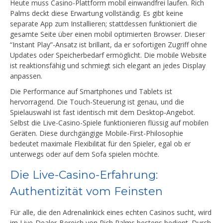
Heute muss Casino-Plattform mobil einwandfrei laufen. Rich
Palms deckt diese Erwartung vollständig. Es gibt keine
separate App zum Installieren; stattdessen funktioniert die
gesamte Seite über einen mobil optimierten Browser. Dieser
“Instant Play”-Ansatz ist brillant, da er sofortigen Zugriff ohne
Updates oder Speicherbedarf ermöglicht. Die mobile Website
ist reaktionsfähig und schmiegt sich elegant an jedes Display
anpassen.
Die Performance auf Smartphones und Tablets ist
hervorragend. Die Touch-Steuerung ist genau, und die
Spielauswahl ist fast identisch mit dem Desktop-Angebot.
Selbst die Live-Casino-Spiele funktionieren flüssig auf mobilen
Geräten. Diese durchgängige Mobile-First-Philosophie
bedeutet maximale Flexibilität für den Spieler, egal ob er
unterwegs oder auf dem Sofa spielen möchte.
Die Live-Casino-Erfahrung:
Authentizität vom Feinsten
Für alle, die den Adrenalinkick eines echten Casinos sucht, wird
im Live-Dealer-Bereich von Rich Palms bestens bedient. Durch