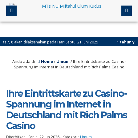
 dilaksanakan pada Hari Sabtu, 21 Juni 2025
1 tahun yang lalu
/ Sim
Anda ada di :
Home
/
Umum
/
Ihre Eintrittskarte zu Casino-
Spannung im Internet in Deutschland mit Rich Palms Casino
Ihre Eintrittskarte zu Casino-
Spannung im Internet in
Deutschland mit Rich Palms
Casino
Diterbitkan :
Senin, 22 Jun 2026
-
Kategori :
Umum