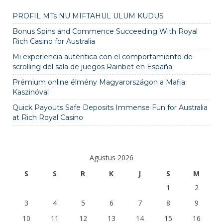
PROFIL MTs NU MIFTAHUL ULUM KUDUS
Bonus Spins and Commence Succeeding With Royal
Rich Casino for Australia
Mi experiencia auténtica con el comportamiento de
scrolling del sala de juegos Rainbet en España
Prémium online élmény Magyarországon a Mafia
Kaszinóval
Quick Payouts Safe Deposits Immense Fun for Australia
at Rich Royal Casino
Agustus 2026
S
S
R
K
J
S
M
1
2
3
4
5
6
7
8
9
10
11
12
13
14
15
16