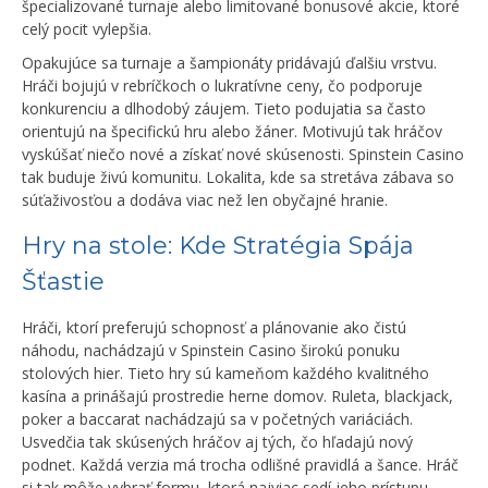
špecializované turnaje alebo limitované bonusové akcie, ktoré
celý pocit vylepšia.
Opakujúce sa turnaje a šampionáty pridávajú ďalšiu vrstvu.
Hráči bojujú v rebríčkoch o lukratívne ceny, čo podporuje
konkurenciu a dlhodobý záujem. Tieto podujatia sa často
orientujú na špecifickú hru alebo žáner. Motivujú tak hráčov
vyskúšať niečo nové a získať nové skúsenosti. Spinstein Casino
tak buduje živú komunitu. Lokalita, kde sa stretáva zábava so
súťaživosťou a dodáva viac než len obyčajné hranie.
Hry na stole: Kde Stratégia Spája
Šťastie
Hráči, ktorí preferujú schopnosť a plánovanie ako čistú
náhodu, nachádzajú v Spinstein Casino širokú ponuku
stolových hier. Tieto hry sú kameňom každého kvalitného
kasína a prinášajú prostredie herne domov. Ruleta, blackjack,
poker a baccarat nachádzajú sa v početných variáciách.
Usvedčia tak skúsených hráčov aj tých, čo hľadajú nový
podnet. Každá verzia má trocha odlišné pravidlá a šance. Hráč
si tak môže vybrať formu, ktorá najviac sedí jeho prístupu.