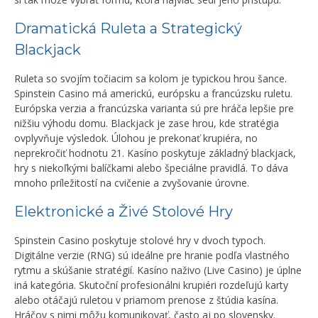
Dramatická Ruleta a Strategický
Blackjack
Ruleta so svojím točiacim sa kolom je typickou hrou šance.
Spinstein Casino má americkú, európsku a francúzsku ruletu.
Európska verzia a francúzska varianta sú pre hráča lepšie pre
nižšiu výhodu domu. Blackjack je zase hrou, kde stratégia
ovplyvňuje výsledok. Úlohou je prekonať krupiéra, no
neprekročiť hodnotu 21. Kasíno poskytuje základný blackjack,
hry s niekoľkými balíčkami alebo špeciálne pravidlá. To dáva
mnoho príležitostí na cvičenie a zvyšovanie úrovne.
Elektronické a Živé Stolové Hry
Spinstein Casino poskytuje stolové hry v dvoch typoch.
Digitálne verzie (RNG) sú ideálne pre hranie podľa vlastného
rytmu a skúšanie stratégií. Kasíno naživo (Live Casino) je úplne
iná kategória. Skutoční profesionálni krupiéri rozdeľujú karty
alebo otáčajú ruletou v priamom prenose z štúdia kasína.
Hráčov s nimi môžu komunikovať, často aj po slovensky.