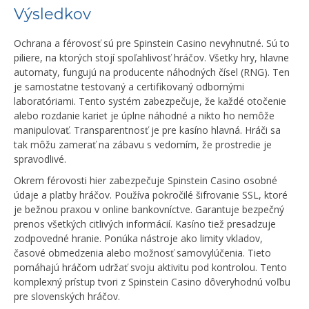
Výsledkov
Ochrana a férovosť sú pre Spinstein Casino nevyhnutné. Sú to
piliere, na ktorých stojí spoľahlivosť hráčov. Všetky hry, hlavne
automaty, fungujú na producente náhodných čísel (RNG). Ten
je samostatne testovaný a certifikovaný odbornými
laboratóriami. Tento systém zabezpečuje, že každé otočenie
alebo rozdanie kariet je úplne náhodné a nikto ho nemôže
manipulovať. Transparentnosť je pre kasíno hlavná. Hráči sa
tak môžu zamerať na zábavu s vedomím, že prostredie je
spravodlivé.
Okrem férovosti hier zabezpečuje Spinstein Casino osobné
údaje a platby hráčov. Používa pokročilé šifrovanie SSL, ktoré
je bežnou praxou v online bankovníctve. Garantuje bezpečný
prenos všetkých citlivých informácií. Kasíno tiež presadzuje
zodpovedné hranie. Ponúka nástroje ako limity vkladov,
časové obmedzenia alebo možnosť samovylúčenia. Tieto
pomáhajú hráčom udržať svoju aktivitu pod kontrolou. Tento
komplexný prístup tvori z Spinstein Casino dôveryhodnú voľbu
pre slovenských hráčov.