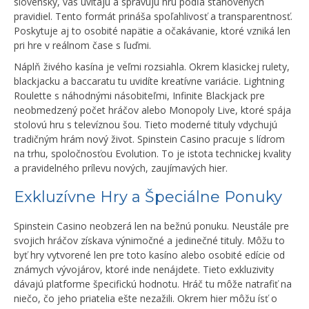
slovensky, vás uvítajú a spravujú hru podľa stanovených
pravidiel. Tento formát prináša spoľahlivosť a transparentnosť.
Poskytuje aj to osobité napätie a očakávanie, ktoré vzniká len
pri hre v reálnom čase s ľuďmi.
Náplň živého kasína je veľmi rozsiahla. Okrem klasickej rulety,
blackjacku a baccaratu tu uvidíte kreatívne variácie. Lightning
Roulette s náhodnými násobiteľmi, Infinite Blackjack pre
neobmedzený počet hráčov alebo Monopoly Live, ktoré spája
stolovú hru s televíznou šou. Tieto moderné tituly vdychujú
tradičným hrám nový život. Spinstein Casino pracuje s lídrom
na trhu, spoločnosťou Evolution. To je istota technickej kvality
a pravidelného prílevu nových, zaujímavých hier.
Exkluzívne Hry a Špeciálne Ponuky
Spinstein Casino neobzerá len na bežnú ponuku. Neustále pre
svojich hráčov získava výnimočné a jedinečné tituly. Môžu to
byť hry vytvorené len pre toto kasíno alebo osobité edície od
známych vývojárov, ktoré inde nenájdete. Tieto exkluzivity
dávajú platforme špecifickú hodnotu. Hráč tu môže natrafiť na
niečo, čo jeho priatelia ešte nezažili. Okrem hier môžu ísť o