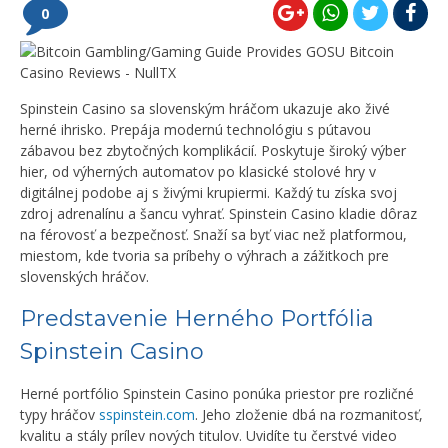
0
Spinstein Casino sa slovenským hráčom ukazuje ako živé
herné ihrisko. Prepája modernú technológiu s pútavou
zábavou bez zbytočných komplikácií. Poskytuje široký výber
hier, od výherných automatov po klasické stolové hry v
digitálnej podobe aj s živými krupiermi. Každý tu získa svoj
zdroj adrenalínu a šancu vyhrať. Spinstein Casino kladie dôraz
na férovosť a bezpečnosť. Snaží sa byť viac než platformou,
miestom, kde tvoria sa príbehy o výhrach a zážitkoch pre
slovenských hráčov.
Predstavenie Herného Portfólia
Spinstein Casino
Herné portfólio Spinstein Casino ponúka priestor pre rozličné
typy hráčov
sspinstein.com
. Jeho zloženie dbá na rozmanitosť,
kvalitu a stály prílev nových titulov. Uvidíte tu čerstvé video