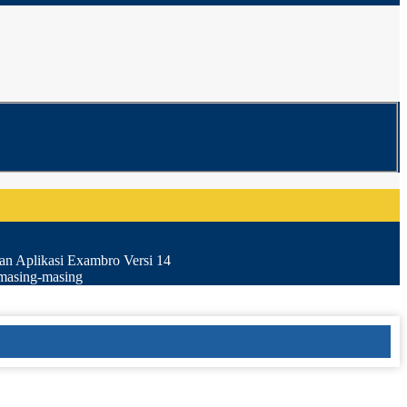
an Aplikasi Exambro Versi 14
masing-masing