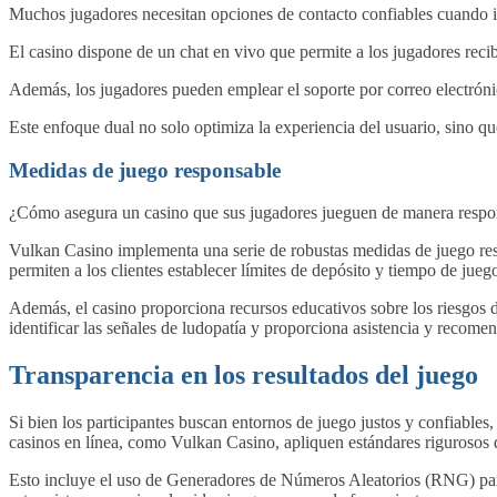
Muchos jugadores necesitan opciones de contacto confiables cuando int
El casino dispone de un chat en vivo que permite a los jugadores recibi
Además, los jugadores pueden emplear el soporte por correo electróni
Este enfoque dual no solo optimiza la experiencia del usuario, sino qu
Medidas de juego responsable
¿Cómo asegura un casino que sus jugadores jueguen de manera respo
Vulkan Casino implementa una serie de robustas medidas de juego res
permiten a los clientes establecer límites de depósito y tiempo de jueg
Además, el casino proporciona recursos educativos sobre los riesgos de
identificar las señales de ludopatía y proporciona asistencia y recom
Transparencia en los resultados del juego
Si bien los participantes buscan entornos de juego justos y confiables,
casinos en línea, como Vulkan Casino, apliquen estándares rigurosos qu
Esto incluye el uso de Generadores de Números Aleatorios (RNG) para 