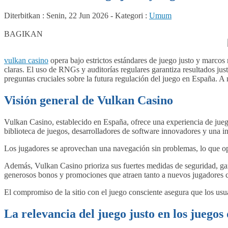
Diterbitkan :
Senin, 22 Jun 2026
-
Kategori :
Umum
0
BAGIKAN
vulkan casino
opera bajo estrictos estándares de juego justo y marcos
claras. El uso de RNGs y auditorías regulares garantiza resultados ju
preguntas cruciales sobre la futura regulación del juego en España. A
Visión general de Vulkan Casino
Vulkan Casino, establecido en España, ofrece una experiencia de juego
biblioteca de juegos, desarrolladores de software innovadores y una int
Los jugadores se aprovechan una navegación sin problemas, lo que op
Además, Vulkan Casino prioriza sus fuertes medidas de seguridad, gara
generosos bonos y promociones que atraen tanto a nuevos jugadores 
El compromiso de la sitio con el juego consciente asegura que los usu
La relevancia del juego justo en los juegos 