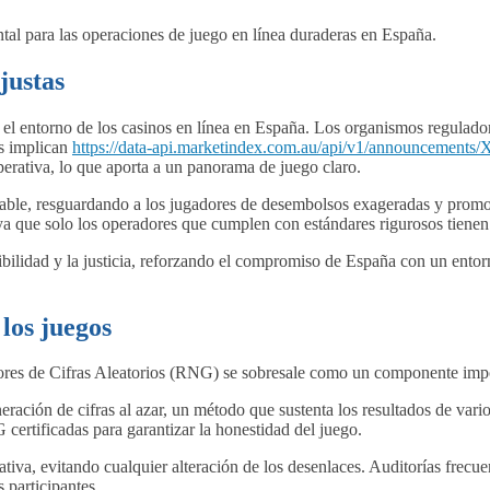
tal para las operaciones de juego en línea duraderas en España.
justas
n el entorno de los casinos en línea en España. Los organismos regulador
as implican
https://data-api.marketindex.com.au/api/v1/announcement
operativa, lo que aporta a un panorama de juego claro.
ble, resguardando a los jugadores de desembolsos exageradas y promov
, ya que solo los operadores que cumplen con estándares rigurosos tienen
edibilidad y la justicia, reforzando el compromiso de España con un ent
 los juegos
eadores de Cifras Aleatorios (RNG) se sobresale como un componente imp
neración de cifras al azar, un método que sustenta los resultados de va
 certificadas para garantizar la honestidad del juego.
tativa, evitando cualquier alteración de los desenlaces. Auditorías frec
 participantes.