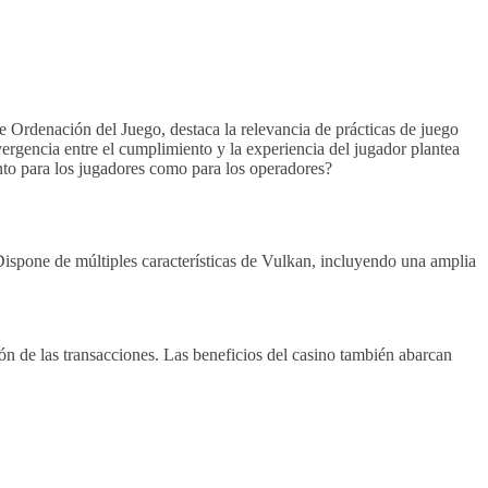
e Ordenación del Juego, destaca la relevancia de prácticas de juego
vergencia entre el cumplimiento y la experiencia del jugador plantea
anto para los jugadores como para los operadores?
 Dispone de múltiples características de Vulkan, incluyendo una amplia
ón de las transacciones. Las beneficios del casino también abarcan