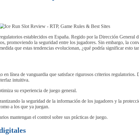
 regulatorios establecidos en España. Regido por la Dirección General d
stos, promoviendo la seguridad entre los jugadores. Sin embargo, la con
 medida que estas tendencias evolucionan, ¿qué podría significar esto t
 en línea de vanguardia que satisface rigurosos criterios regulatorios.
erfaz intuitiva.
timiza su experiencia de juego general.
ntizando la seguridad de la información de los jugadores y la protecci
como a los que ya juegan.
arios mantengan el control sobre sus prácticas de juego.
digitales