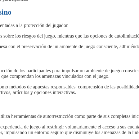
sino
ntadas a la protección del jugador.
 sobre los riesgos del juego, mientras que las opciones de autolimitac
a con el preservación de un ambiente de juego consciente, adhiriéndos
ucción de los participantes para impulsar un ambiente de juego conscie
de que comprendan los amenazas vinculados con el juego.
como métodos de apuestas responsables, comprensión de las posibilidades
ivos, artículos y opciones interactivas.
iliza herramientas de autorrestricción como parte de sus completas inic
su experiencia de juego al restringir voluntariamente el acceso a sus cue
r, impulsando un entorno seguro que disminuye los amenazas de la lud