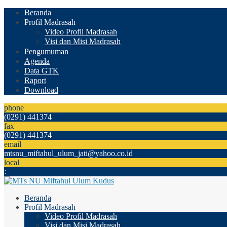
Beranda
Profil Madrasah
Video Profil Madrasah
Visi dan Misi Madrasah
Pengumuman
Agenda
Data GTK
Raport
Download
phone
(0291) 441374
fax
(0291) 441374
email
mtsnu_miftahul_ulum_jati@yahoo.co.id
local
:
Beranda
Profil Madrasah
Video Profil Madrasah
Visi dan Misi Madrasah