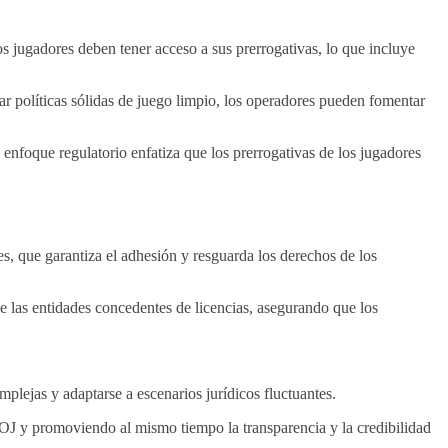
Los jugadores deben tener acceso a sus prerrogativas, lo que incluye
ar políticas sólidas de juego limpio, los operadores pueden fomentar
nfoque regulatorio enfatiza que los prerrogativas de los jugadores
s, que garantiza el adhesión y resguarda los derechos de los
e las entidades concedentes de licencias, asegurando que los
plejas y adaptarse a escenarios jurídicos fluctuantes.
OJ y promoviendo al mismo tiempo la transparencia y la credibilidad