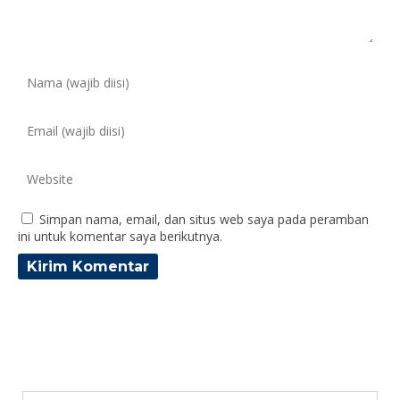
Simpan nama, email, dan situs web saya pada peramban
ini untuk komentar saya berikutnya.