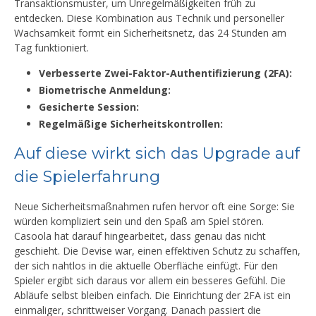
Transaktionsmuster, um Unregelmäßigkeiten früh zu
entdecken. Diese Kombination aus Technik und personeller
Wachsamkeit formt ein Sicherheitsnetz, das 24 Stunden am
Tag funktioniert.
Verbesserte Zwei-Faktor-Authentifizierung (2FA):
Biometrische Anmeldung:
Gesicherte Session:
Regelmäßige Sicherheitskontrollen:
Auf diese wirkt sich das Upgrade auf
die Spielerfahrung
Neue Sicherheitsmaßnahmen rufen hervor oft eine Sorge: Sie
würden kompliziert sein und den Spaß am Spiel stören.
Casoola hat darauf hingearbeitet, dass genau das nicht
geschieht. Die Devise war, einen effektiven Schutz zu schaffen,
der sich nahtlos in die aktuelle Oberfläche einfügt. Für den
Spieler ergibt sich daraus vor allem ein besseres Gefühl. Die
Abläufe selbst bleiben einfach. Die Einrichtung der 2FA ist ein
einmaliger, schrittweiser Vorgang. Danach passiert die