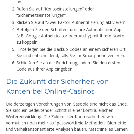
an.
Rufen Sie auf “Kontoeinstellungen” oder
“Sicherheitseinstellungen”.
Klicken Sie auf “Zwei-Faktor-Authentifizierung aktivieren”.
Befolgen Sie den Schritten, um Ihre Authenticator-App
(z.B. Google Authenticator oder Authy) mit Ihrem Konto
zu koppeln.
Hinterlegen Sie die Backup-Codes an einem sicheren Ort.
Sie sind entscheidend, falls Sie Ihr Smartphone verlieren.
Schließen Sie ab die Einrichtung, indem Sie den ersten
Code aus Ihrer App eingeben.
Die Zukunft der Sicherheit von
Konten bei Online-Casinos
Die derzeitigen Vorkehrungen von Casoola sind nicht das Ende.
Sie sind ein bedeutender Schritt in einer kontinuierlichen
Weiterentwicklung. Die Zukunft der Kontosicherheit wird
vermutlich noch mehr auf passwortfreie Methoden, Biometrie
und verhaltensorientierte Analysen bauen. Maschinelles Lernen