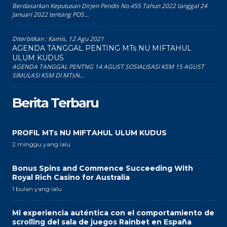
Berdasarkan Keputusan Dirjen Pendis No.455 Tahun 2022 tanggal 24
Januari 2022 tentang POS...
Diterbitkan :
Kamis, 12 Agu 2021
AGENDA TANGGAL PENTING MTs NU MIFTAHUL
ULUM KUDUS
AGENDA TANGGAL PENTNG 14 AGUST SOSIALISASI KSM 15 AGUST
SIMULASI KSM DI MTsN...
Berita Terbaru
PROFIL MTs NU MIFTAHUL ULUM KUDUS
2 minggu yang lalu
Bonus Spins and Commence Succeeding With
Royal Rich Casino for Australia
1 bulan yang lalu
Mi experiencia auténtica con el comportamiento de
scrolling del sala de juegos Rainbet en España