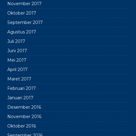
November 2017
Oktober 2017
September 2017
Agustus 2017
Juli 2017
Juni 2017
Mei 2017
April 2017
Maret 2017
Februari 2017
Januari 2017
Desember 2016
November 2016
Oktober 2016
September 2016