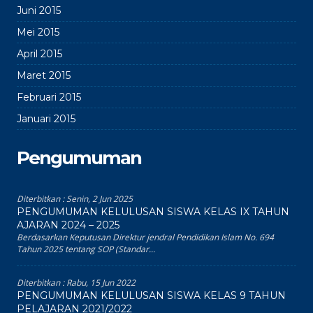
Juni 2015
Mei 2015
April 2015
Maret 2015
Februari 2015
Januari 2015
Pengumuman
Diterbitkan :
Senin, 2 Jun 2025
PENGUMUMAN KELULUSAN SISWA KELAS IX TAHUN
AJARAN 2024 – 2025
Berdasarkan Keputusan Direktur jendral Pendidikan Islam No. 694
Tahun 2025 tentang SOP (Standar...
Diterbitkan :
Rabu, 15 Jun 2022
PENGUMUMAN KELULUSAN SISWA KELAS 9 TAHUN
PELAJARAN 2021/2022