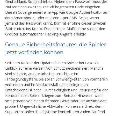
Deutschland. So geschiet es: Neben dem Passwort muss der
Nutzer einen zweiten, zeitlich begrenzten Code eingeben.
Diesen Code generiert eine App wie Google Authenticator auf
dem Smartphone, oder er kommt per SMS. Selbst wenn
jemand das Passwort kennt, kommt er ohne diesen zweiten
Faktor nicht ins Konto. Diese simpel Maßnahme stoppt den
Großteil automatischer Hacking-Angriffe effektiv.
Genaue Sicherheitsfeatures, die Spieler
jetzt vorfinden können
Seit dem Rollout der Updates haben Spieler bei Casoola
Einblick auf eine Vielzahl von Schutzmechanismen. Manche
sind sichtbar, andere arbeiten unsichtbar im
Hintergrundsystem. Sie sollen Schwierigkeiten von vornherein
verhindern und im Verdachtsfall schnell eingreifen.
Entscheidend ist dabei Durchsichtigkeit und Steuerung für den
Kontoinhaber. Spieler kriegen zum Beispiel Hinweise, wenn
sich jemand von einem fremden Gerät oder Ort anzumelden
probiert. Ungewöhnliche Aktivitäten können sie direkt dem
Support mitteilen. Die Systeme kontrollieren zudem laufend