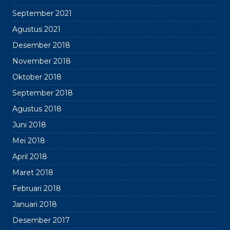
September 2021
Agustus 2021
Desember 2018
November 2018
Oktober 2018
September 2018
Agustus 2018
Juni 2018
Mei 2018
April 2018
Maret 2018
Februari 2018
Januari 2018
Desember 2017