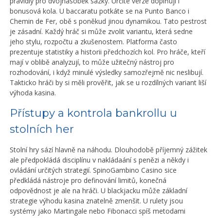
pravidly pro dvojnásobek sázky. Určité verze doplňují i
bonusová kola. U baccaratu potkáte se na Punto Banco i
Chemin de Fer, obě s poněkud jinou dynamikou. Tato pestrost
je zásadní. Každý hráč si může zvolit variantu, která sedne
jeho stylu, rozpočtu a zkušenostem. Platforma často
prezentuje statistiky a historii předchozích kol. Pro hráče, kteří
mají v oblibě analyzují, to může užitečný nástroj pro
rozhodování, i když minulé výsledky samozřejmě nic neslibují.
Takticko hráči by si měli prověřit, jak se u rozdílných variant liší
výhoda kasina.
Přístupy a kontrola bankrollu u
stolních her
Stolní hry sází hlavně na náhodu. Dlouhodobě příjemný zážitek
ale předpokládá disciplínu v nakládaání s penězi a někdy i
ovládání určitých strategií. SpinoGambino Casino sice
předkládá nástroje pro definování limitů, konečná
odpovědnost je ale na hráči. U blackjacku může základní
strategie výhodu kasina znatelně zmenšit. U rulety jsou
systémy jako Martingale nebo Fibonacci spíš metodami