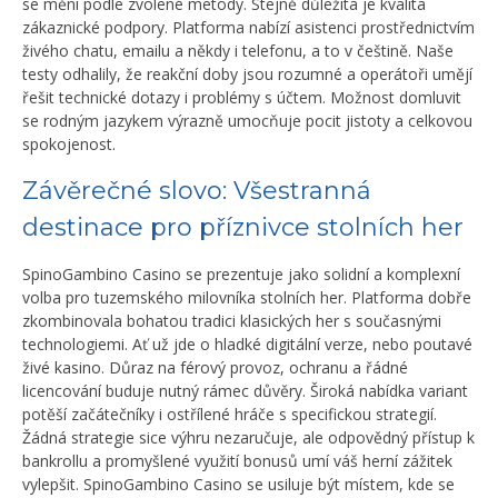
se mění podle zvolené metody. Stejně důležitá je kvalita
zákaznické podpory. Platforma nabízí asistenci prostřednictvím
živého chatu, emailu a někdy i telefonu, a to v češtině. Naše
testy odhalily, že reakční doby jsou rozumné a operátoři umějí
řešit technické dotazy i problémy s účtem. Možnost domluvit
se rodným jazykem výrazně umocňuje pocit jistoty a celkovou
spokojenost.
Závěrečné slovo: Všestranná
destinace pro příznivce stolních her
SpinoGambino Casino se prezentuje jako solidní a komplexní
volba pro tuzemského milovníka stolních her. Platforma dobře
zkombinovala bohatou tradici klasických her s současnými
technologiemi. Ať už jde o hladké digitální verze, nebo poutavé
živé kasino. Důraz na férový provoz, ochranu a řádné
licencování buduje nutný rámec důvěry. Široká nabídka variant
potěší začátečníky i ostřílené hráče s specifickou strategií.
Žádná strategie sice výhru nezaručuje, ale odpovědný přístup k
bankrollu a promyšlené využití bonusů umí váš herní zážitek
vylepšit. SpinoGambino Casino se usiluje být místem, kde se