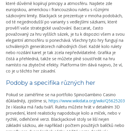
které důvěrně kopírují principy a atmosféru. Najdete zde
europskou, americkou i francouzskou ruletu s různými
sázkovými limity. Blackjack se prezentuje v mnoha podobách,
od té nejjednodušší po varianty s vedlejšími sázkami, které
prověří vaše strategické uvažování. Baccarat, často
považovaný za hru vyšších sázek, je tu k dispozici všem a svou
elegantní atmosféru si ponechává. Všechny tyto hry fungují na
schválených generátorech náhodných čísel. Každé kolo rulety
nebo rozdání karet je tak zcela nepředvídatelné. Grafika je
čistá a přehledná, takže se můžete plně soustředit na hru
namísto na zbytečné efekty. Platforma tím dává najevo, že ví,
co je u těchto her zásadní.
Podoby a specifika různých her
Pokud se zaměříme se na portfolio SpinoGambino Casino
důkladněji, zjistíme si,
https://www.wikidata.org/wiki/Q5625203
že i klasika má řadu tváří. Ruletu můžete hrát v detailním 3D
provedení, které realisticky napodobuje kolo a míček, nebo v
rychlé, odlehčené verzi. Blackjackové stoly se liší nejen
základní sázkou, ale například i počtem použitých balíčků nebo