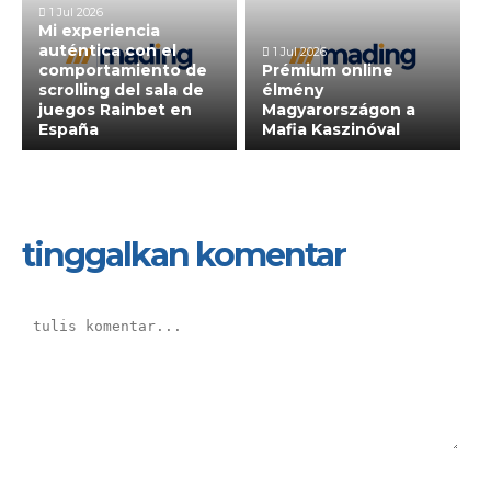
1 Jul 2026
Mi experiencia
auténtica con el
1 Jul 2026
comportamiento de
Prémium online
scrolling del sala de
élmény
juegos Rainbet en
Magyarországon a
España
Mafia Kaszinóval
tinggalkan komentar