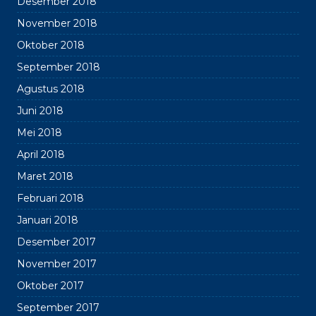
Desember 2018
November 2018
Oktober 2018
September 2018
Agustus 2018
Juni 2018
Mei 2018
April 2018
Maret 2018
Februari 2018
Januari 2018
Desember 2017
November 2017
Oktober 2017
September 2017