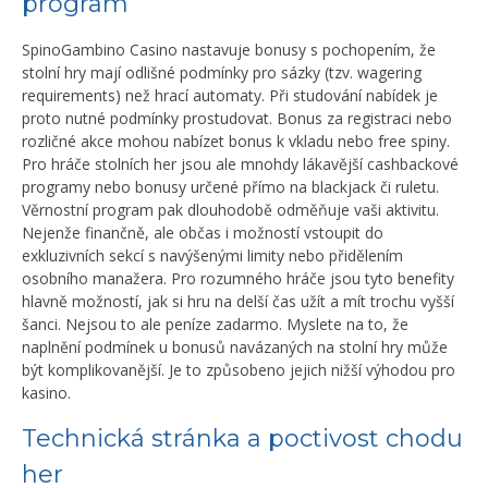
program
SpinoGambino Casino nastavuje bonusy s pochopením, že
stolní hry mají odlišné podmínky pro sázky (tzv. wagering
requirements) než hrací automaty. Při studování nabídek je
proto nutné podmínky prostudovat. Bonus za registraci nebo
rozličné akce mohou nabízet bonus k vkladu nebo free spiny.
Pro hráče stolních her jsou ale mnohdy lákavější cashbackové
programy nebo bonusy určené přímo na blackjack či ruletu.
Věrnostní program pak dlouhodobě odměňuje vaši aktivitu.
Nejenže finančně, ale občas i možností vstoupit do
exkluzivních sekcí s navýšenými limity nebo přidělením
osobního manažera. Pro rozumného hráče jsou tyto benefity
hlavně možností, jak si hru na delší čas užít a mít trochu vyšší
šanci. Nejsou to ale peníze zadarmo. Myslete na to, že
naplnění podmínek u bonusů navázaných na stolní hry může
být komplikovanější. Je to způsobeno jejich nižší výhodou pro
kasino.
Technická stránka a poctivost chodu
her