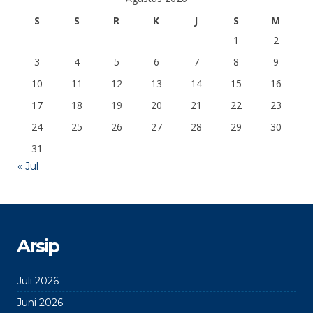
S
S
R
K
J
S
M
1
2
3
4
5
6
7
8
9
10
11
12
13
14
15
16
17
18
19
20
21
22
23
24
25
26
27
28
29
30
31
« Jul
Arsip
Juli 2026
Juni 2026