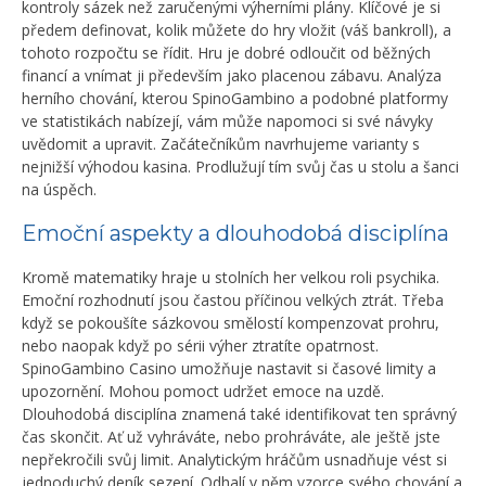
kontroly sázek než zaručenými výherními plány. Klíčové je si
předem definovat, kolik můžete do hry vložit (váš bankroll), a
tohoto rozpočtu se řídit. Hru je dobré odloučit od běžných
financí a vnímat ji především jako placenou zábavu. Analýza
herního chování, kterou SpinoGambino a podobné platformy
ve statistikách nabízejí, vám může napomoci si své návyky
uvědomit a upravit. Začátečníkům navrhujeme varianty s
nejnižší výhodou kasina. Prodlužují tím svůj čas u stolu a šanci
na úspěch.
Emoční aspekty a dlouhodobá disciplína
Kromě matematiky hraje u stolních her velkou roli psychika.
Emoční rozhodnutí jsou častou příčinou velkých ztrát. Třeba
když se pokoušíte sázkovou smělostí kompenzovat prohru,
nebo naopak když po sérii výher ztratíte opatrnost.
SpinoGambino Casino umožňuje nastavit si časové limity a
upozornění. Mohou pomoct udržet emoce na uzdě.
Dlouhodobá disciplína znamená také identifikovat ten správný
čas skončit. Ať už vyhráváte, nebo prohráváte, ale ještě jste
nepřekročili svůj limit. Analytickým hráčům usnadňuje vést si
jednoduchý deník sezení. Odhalí v něm vzorce svého chování a