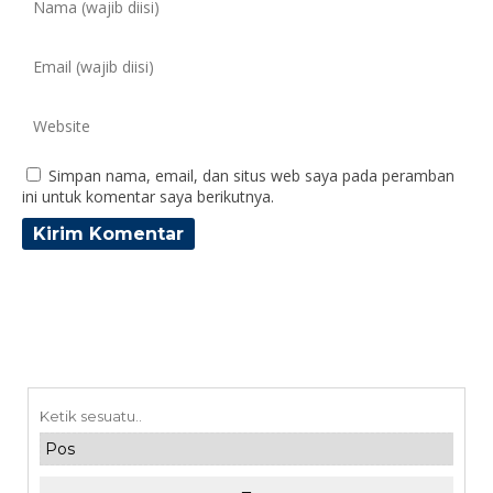
Simpan nama, email, dan situs web saya pada peramban
ini untuk komentar saya berikutnya.