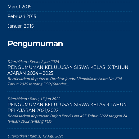
Maret 2015
Februari 2015
Januari 2015
Pengumuman
Diterbitkan :
Senin, 2 Jun 2025
PENGUMUMAN KELULUSAN SISWA KELAS IX TAHUN
AJARAN 2024 – 2025
Berdasarkan Keputusan Direktur jendral Pendidikan Islam No. 694
Tahun 2025 tentang SOP (Standar...
Diterbitkan :
Rabu, 15 Jun 2022
PENGUMUMAN KELULUSAN SISWA KELAS 9 TAHUN
PELAJARAN 2021/2022
Berdasarkan Keputusan Dirjen Pendis No.455 Tahun 2022 tanggal 24
Januari 2022 tentang POS...
Diterbitkan :
Kamis, 12 Agu 2021