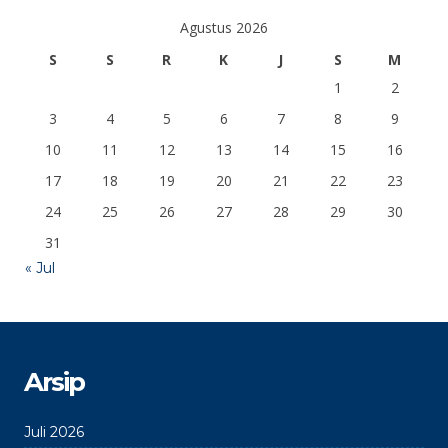
Agustus 2026
S
S
R
K
J
S
M
1
2
3
4
5
6
7
8
9
10
11
12
13
14
15
16
17
18
19
20
21
22
23
24
25
26
27
28
29
30
31
« Jul
Arsip
Juli 2026