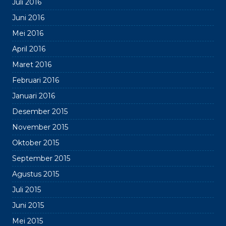
Juli 2016
Juni 2016
Mei 2016
April 2016
Maret 2016
Februari 2016
Januari 2016
Desember 2015
November 2015
Oktober 2015
September 2015
Agustus 2015
Juli 2015
Juni 2015
Mei 2015