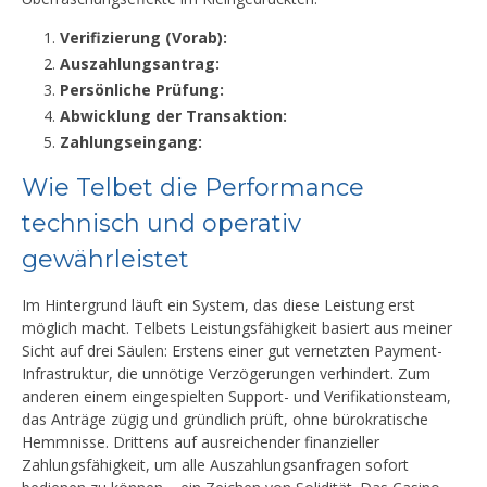
Verifizierung (Vorab):
Auszahlungsantrag:
Persönliche Prüfung:
Abwicklung der Transaktion:
Zahlungseingang:
Wie Telbet die Performance
technisch und operativ
gewährleistet
Im Hintergrund läuft ein System, das diese Leistung erst
möglich macht. Telbets Leistungsfähigkeit basiert aus meiner
Sicht auf drei Säulen: Erstens einer gut vernetzten Payment-
Infrastruktur, die unnötige Verzögerungen verhindert. Zum
anderen einem eingespielten Support- und Verifikationsteam,
das Anträge zügig und gründlich prüft, ohne bürokratische
Hemmnisse. Drittens auf ausreichender finanzieller
Zahlungsfähigkeit, um alle Auszahlungsanfragen sofort