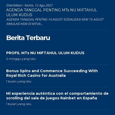
Diterbitkan :
Kamis, 12 Agu 2021
AGENDA TANGGAL PENTING MTs NU MIFTAHUL
ULUM KUDUS
AGENDA TANGGAL PENTNG 14 AGUST SOSIALISASI KSM 15 AGUST
SIMULASI KSM DI MTsN...
Berita Terbaru
PROFIL MTs NU MIFTAHUL ULUM KUDUS
2 minggu yang lalu
Bonus Spins and Commence Succeeding With
Royal Rich Casino for Australia
1 bulan yang lalu
Mi experiencia auténtica con el comportamiento de
scrolling del sala de juegos Rainbet en España
1 bulan yang lalu