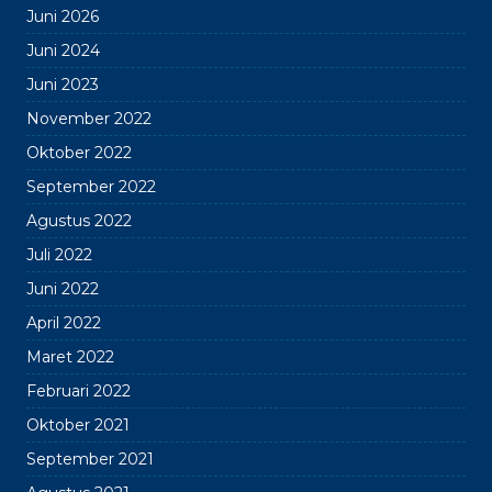
Juni 2026
Juni 2024
Juni 2023
November 2022
Oktober 2022
September 2022
Agustus 2022
Juli 2022
Juni 2022
April 2022
Maret 2022
Februari 2022
Oktober 2021
September 2021