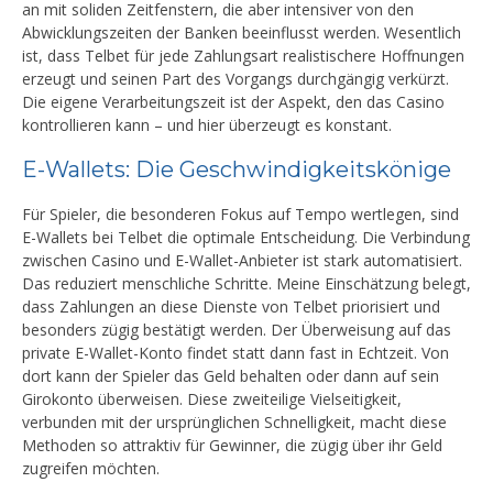
an mit soliden Zeitfenstern, die aber intensiver von den
Abwicklungszeiten der Banken beeinflusst werden. Wesentlich
ist, dass Telbet für jede Zahlungsart realistischere Hoffnungen
erzeugt und seinen Part des Vorgangs durchgängig verkürzt.
Die eigene Verarbeitungszeit ist der Aspekt, den das Casino
kontrollieren kann – und hier überzeugt es konstant.
E-Wallets: Die Geschwindigkeitskönige
Für Spieler, die besonderen Fokus auf Tempo wertlegen, sind
E-Wallets bei Telbet die optimale Entscheidung. Die Verbindung
zwischen Casino und E-Wallet-Anbieter ist stark automatisiert.
Das reduziert menschliche Schritte. Meine Einschätzung belegt,
dass Zahlungen an diese Dienste von Telbet priorisiert und
besonders zügig bestätigt werden. Der Überweisung auf das
private E-Wallet-Konto findet statt dann fast in Echtzeit. Von
dort kann der Spieler das Geld behalten oder dann auf sein
Girokonto überweisen. Diese zweiteilige Vielseitigkeit,
verbunden mit der ursprünglichen Schnelligkeit, macht diese
Methoden so attraktiv für Gewinner, die zügig über ihr Geld
zugreifen möchten.