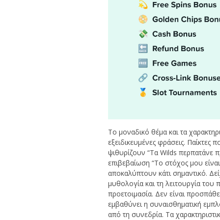
Το μοναδικό θέμα και τα χαρακτηρ
εξειδικευμένες φράσεις. Παίκτες 
ψιθυρίζουν “Τα Wilds περπατάνε πρ
επιβεβαίωση “Το στόχος μου είναι 
αποκαλύπτουν κάτι σημαντικό. Δε
μυθολογία και τη λειτουργία του 
προετοιμασία. Δεν είναι προσπάθει
εμβαθύνει η συναισθηματική εμπ
από τη συνεδρία. Τα χαρακτηριστι