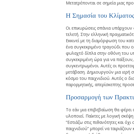
Μετατρέπονται σε σημεία μιας προ
Η Σημασία του Κλίματος
Οι επικυρώσεις σπάνια υπάρχουν σ
τελετή. Στην ελληνική πραγματικότ
Εκκινεί με τη διαμόρφωση του κα
ένα συγκεκριμένο τραγούδι που ορ
φυλαχτό δίπλα στην οθόνη του υπ
συγκεκριμένη ώρα για να παίξουν,
συγκεντρωμένοι. Αυτές οι προετοι
μετάβαση. Δημιουργούν μια ιερή σ
κόσμο του παιχνιδιού. Αυτός ο δι
παρορμητικής, απερίσκεπτης προσ
Προσαρμογή των Πρακτι
Το εάν μια επιβεβαίωση θα φέρει 
υλοποιεί. Παίκτες με λογική σκέψη
“Εστιάζω στις πιθανότητες και όχ
παιχνιδιού” μπορεί να ταιριάζουν κ