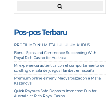
Pos-pos Terbaru
PROFIL MTs NU MIFTAHUL ULUM KUDUS
Bonus Spins and Commence Succeeding With
Royal Rich Casino for Australia
Mi experiencia auténtica con el comportamiento de
scrolling del sala de juegos Rainbet en España
Prémium online élmény Magyarországon a Mafia
Kaszinóval
Quick Payouts Safe Deposits Immense Fun for
Australia at Rich Royal Casino