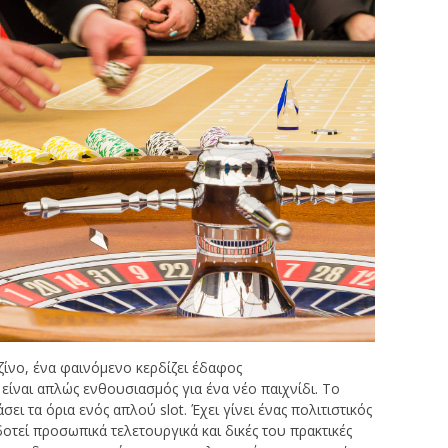
ζίνο, ένα φαινόμενο κερδίζει έδαφος
 είναι απλώς ενθουσιασμός για ένα νέο παιχνίδι. Το
ει τα όρια ενός απλού slot. Έχει γίνει ένας πολιτιστικός
οτεί προσωπικά τελετουργικά και δικές του πρακτικές