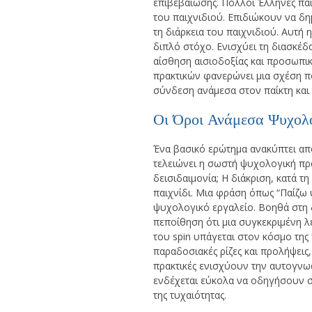
επιβεβαίωσης. Πολλοί Έλληνες παί
του παιχνιδιού. Επιδιώκουν να δη
τη διάρκεια του παιχνιδιού. Αυτή 
διπλό στόχο. Ενισχύει τη διασκέδ
αίσθηση αισιοδοξίας και προσωπικ
πρακτικών φανερώνει μια σχέση πο
σύνδεση ανάμεσα στον παίκτη και τ
Οι Όροι Ανάμεσα Ψυχολο
Ένα βασικό ερώτημα ανακύπτει από
τελειώνει η σωστή ψυχολογική πρα
δεισιδαιμονία; Η διάκριση, κατά τ
παιχνίδι. Μια φράση όπως “Παίζω 
ψυχολογικό εργαλείο. Βοηθά στη δ
πεποίθηση ότι μια συγκεκριμένη λ
του spin υπάγεται στον κόσμο της
παραδοσιακές ρίζες και προλήψεις,
πρακτικές ενισχύουν την αυτογνωσί
ενδέχεται εύκολα να οδηγήσουν σ
της τυχαιότητας.