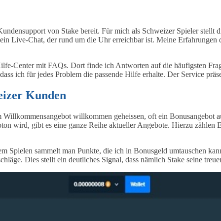
 Kundensupport von Stake bereit. Für mich als Schweizer Spieler stellt 
r ein Live-Chat, der rund um die Uhr erreichbar ist. Meine Erfahrungen 
Hilfe-Center mit FAQs. Dort finde ich Antworten auf die häufigsten F
ass ich für jedes Problem die passende Hilfe erhalte. Der Service präse
eizer Kunden
inem Willkommensangebot willkommen geheissen, oft ein Bonusangebot a
ton wird, gibt es eine ganze Reihe aktueller Angebote. Hierzu zählen E
em Spielen sammelt man Punkte, die ich in Bonusgeld umtauschen kann.
äge. Dies stellt ein deutliches Signal, dass nämlich Stake seine treue