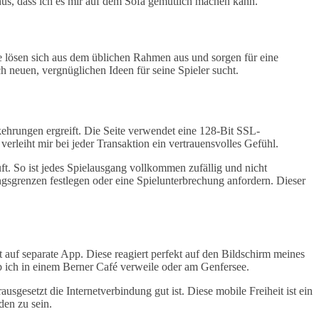
onus, dass ich es mir auf dem Sofa gemütlich machen kann.
 lösen sich aus dem üblichen Rahmen aus und sorgen für eine
ch neuen, vergnüglichen Ideen für seine Spieler sucht.
rkehrungen ergreift. Die Seite verwendet eine 128-Bit SSL-
rleiht mir bei jeder Transaktion ein vertrauensvolles Gefühl.
ft. So ist jedes Spielausgang vollkommen zufällig und nicht
gsgrenzen festlegen oder eine Spielunterbrechung anfordern. Dieser
 auf separate App. Diese reagiert perfekt auf den Bildschirm meines
b ich in einem Berner Café verweile oder am Genfersee.
usgesetzt die Internetverbindung gut ist. Diese mobile Freiheit ist ein
den zu sein.