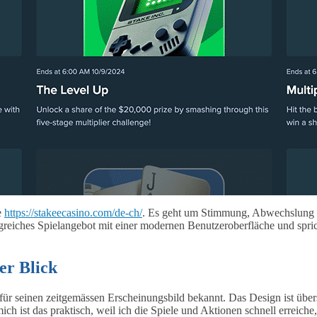
e
https://stakeecasino.com/de-ch/
. Es geht um Stimmung, Abwechslung u
ngreiches Spielangebot mit einer modernen Benutzeroberfläche und spric
er Blick
st für seinen zeitgemässen Erscheinungsbild bekannt. Das Design ist ü
h ist das praktisch, weil ich die Spiele und Aktionen schnell erreiche,