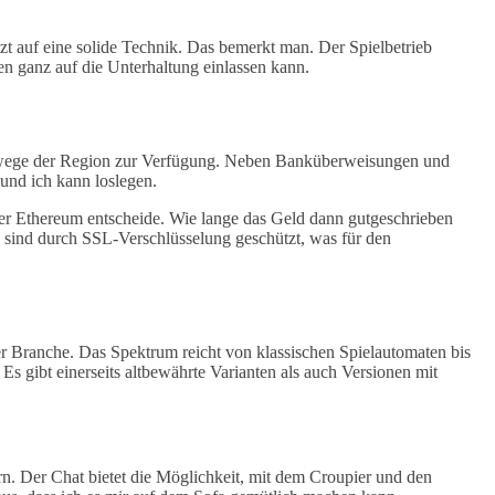
zt auf eine solide Technik. Das bemerkt man. Der Spielbetrieb
en ganz auf die Unterhaltung einlassen kann.
ngswege der Region zur Verfügung. Neben Banküberweisungen und
und ich kann loslegen.
der Ethereum entscheide. Wie lange das Geld dann gutgeschrieben
n sind durch SSL-Verschlüsselung geschützt, was für den
er Branche. Das Spektrum reicht von klassischen Spielautomaten bis
Es gibt einerseits altbewährte Varianten als auch Versionen mit
n. Der Chat bietet die Möglichkeit, mit dem Croupier und den