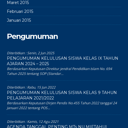
Maret 2015
Februari 2015
Januari 2015
Pengumuman
Diterbitkan :
Senin, 2 Jun 2025
PENGUMUMAN KELULUSAN SISWA KELAS IX TAHUN
AJARAN 2024 – 2025
Berdasarkan Keputusan Direktur jendral Pendidikan Islam No. 694
Tahun 2025 tentang SOP (Standar...
Diterbitkan :
Rabu, 15 Jun 2022
PENGUMUMAN KELULUSAN SISWA KELAS 9 TAHUN
PELAJARAN 2021/2022
Berdasarkan Keputusan Dirjen Pendis No.455 Tahun 2022 tanggal 24
Januari 2022 tentang POS...
Diterbitkan :
Kamis, 12 Agu 2021
AGENDA TANGGAL PENTING MTs NU MIFTAHUL