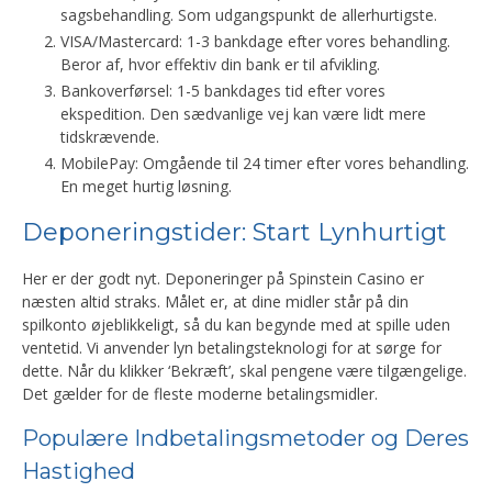
sagsbehandling. Som udgangspunkt de allerhurtigste.
VISA/Mastercard: 1-3 bankdage efter vores behandling.
Beror af, hvor effektiv din bank er til afvikling.
Bankoverførsel: 1-5 bankdages tid efter vores
ekspedition. Den sædvanlige vej kan være lidt mere
tidskrævende.
MobilePay: Omgående til 24 timer efter vores behandling.
En meget hurtig løsning.
Deponeringstider: Start Lynhurtigt
Her er der godt nyt. Deponeringer på Spinstein Casino er
næsten altid straks. Målet er, at dine midler står på din
spilkonto øjeblikkeligt, så du kan begynde med at spille uden
ventetid. Vi anvender lyn betalingsteknologi for at sørge for
dette. Når du klikker ‘Bekræft’, skal pengene være tilgængelige.
Det gælder for de fleste moderne betalingsmidler.
Populære Indbetalingsmetoder og Deres
Hastighed