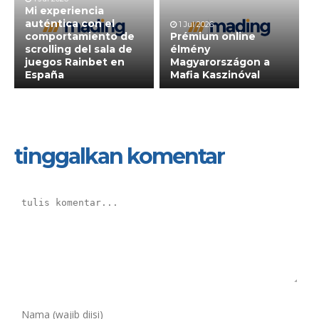
Mi experiencia
auténtica con el
1 Jul 2026
comportamiento de
Prémium online
scrolling del sala de
élmény
juegos Rainbet en
Magyarországon a
España
Mafia Kaszinóval
tinggalkan komentar