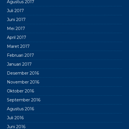
Agustus 2017
Juli 2017
Juni 2017
Mei 2017
April 2017
Maret 2017
Februari 2017
Januari 2017
Desember 2016
November 2016
Oktober 2016
September 2016
Agustus 2016
Juli 2016
Juni 2016