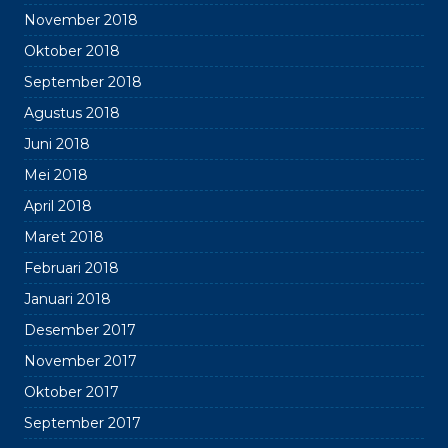
November 2018
Oktober 2018
September 2018
Agustus 2018
Juni 2018
Mei 2018
April 2018
Maret 2018
Februari 2018
Januari 2018
Desember 2017
November 2017
Oktober 2017
September 2017