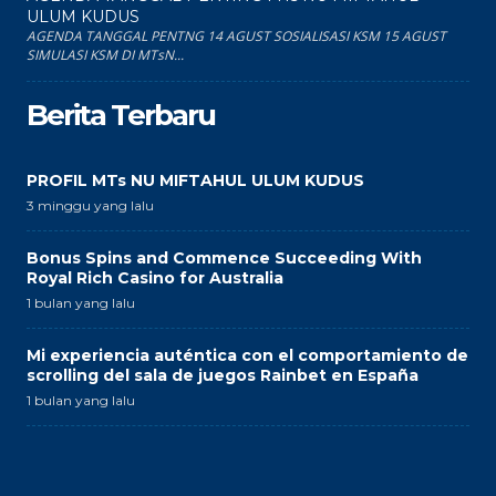
ULUM KUDUS
AGENDA TANGGAL PENTNG 14 AGUST SOSIALISASI KSM 15 AGUST
SIMULASI KSM DI MTsN...
Berita Terbaru
PROFIL MTs NU MIFTAHUL ULUM KUDUS
3 minggu yang lalu
Bonus Spins and Commence Succeeding With
Royal Rich Casino for Australia
1 bulan yang lalu
Mi experiencia auténtica con el comportamiento de
scrolling del sala de juegos Rainbet en España
1 bulan yang lalu