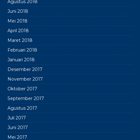
Agustus 2018
Juni 2018
Mei 2018
April 2018
Maret 2018
Februari 2018
Januari 2018
Desember 2017
November 2017
Oktober 2017
September 2017
Agustus 2017
Juli 2017
Juni 2017
Mei 2017