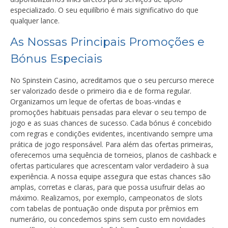
especializado. O seu equilíbrio é mais significativo do que
qualquer lance.
As Nossas Principais Promoções e
Bónus Especiais
No Spinstein Casino, acreditamos que o seu percurso merece
ser valorizado desde o primeiro dia e de forma regular.
Organizamos um leque de ofertas de boas-vindas e
promoções habituais pensadas para elevar o seu tempo de
jogo e as suas chances de sucesso. Cada bónus é concebido
com regras e condições evidentes, incentivando sempre uma
prática de jogo responsável. Para além das ofertas primeiras,
oferecemos uma sequência de torneios, planos de cashback e
ofertas particulares que acrescentam valor verdadeiro à sua
experiência. A nossa equipe assegura que estas chances são
amplas, corretas e claras, para que possa usufruir delas ao
máximo. Realizamos, por exemplo, campeonatos de slots
com tabelas de pontuação onde disputa por prêmios em
numerário, ou concedemos spins sem custo em novidades