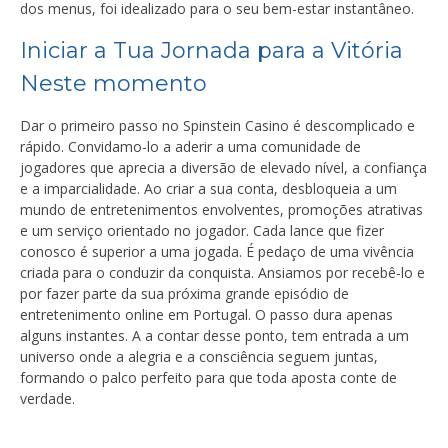
dos menus, foi idealizado para o seu bem-estar instantâneo.
Iniciar a Tua Jornada para a Vitória
Neste momento
Dar o primeiro passo no Spinstein Casino é descomplicado e
rápido. Convidamo-lo a aderir a uma comunidade de
jogadores que aprecia a diversão de elevado nível, a confiança
e a imparcialidade. Ao criar a sua conta, desbloqueia a um
mundo de entretenimentos envolventes, promoções atrativas
e um serviço orientado no jogador. Cada lance que fizer
conosco é superior a uma jogada. É pedaço de uma vivência
criada para o conduzir da conquista. Ansiamos por recebê-lo e
por fazer parte da sua próxima grande episódio de
entretenimento online em Portugal. O passo dura apenas
alguns instantes. A a contar desse ponto, tem entrada a um
universo onde a alegria e a consciência seguem juntas,
formando o palco perfeito para que toda aposta conte de
verdade.