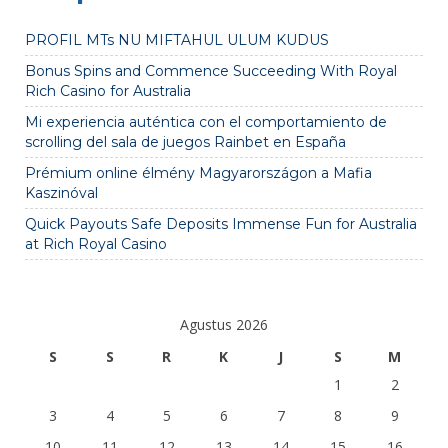
PROFIL MTs NU MIFTAHUL ULUM KUDUS
Bonus Spins and Commence Succeeding With Royal
Rich Casino for Australia
Mi experiencia auténtica con el comportamiento de
scrolling del sala de juegos Rainbet en España
Prémium online élmény Magyarországon a Mafia
Kaszinóval
Quick Payouts Safe Deposits Immense Fun for Australia
at Rich Royal Casino
Agustus 2026
S
S
R
K
J
S
M
1
2
3
4
5
6
7
8
9
10
11
12
13
14
15
16