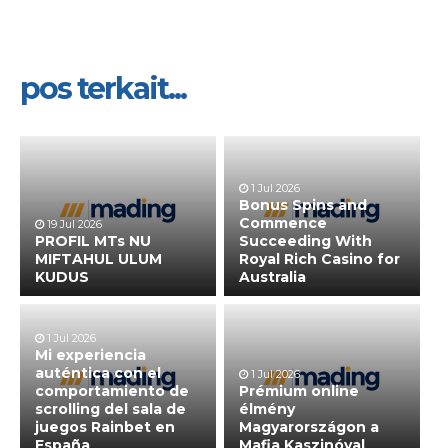
pos terkait...
1 Jul 2026
Bonus Spins and
Commence
19 Jul 2026
PROFIL MTs NU
Succeeding With
MIFTAHUL ULUM
Royal Rich Casino for
KUDUS
Australia
1 Jul 2026
Mi experiencia
auténtica con el
1 Jul 2026
comportamiento de
Prémium online
scrolling del sala de
élmény
juegos Rainbet en
Magyarországon a
España
Mafia Kaszinóval