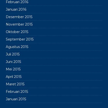
Februari 2016
Januari 2016
Desember 2015
November 2015
Oktober 2015
September 2015
Agustus 2015
Juli 2015
Juni 2015
Mei 2015
April 2015
Maret 2015
Februari 2015
Januari 2015