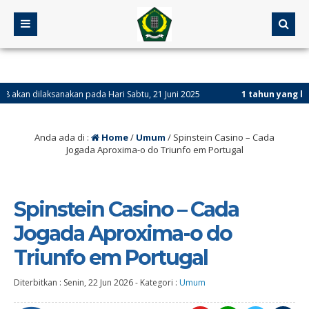
ksanakan pada Hari Sabtu, 21 Juni 2025
1 tahun yang lalu
/ Simulasi
iumumkan pada tanggal 02 Juni 2025 Jam 17.00 WIB di Group WA Kelas masing
Anda ada di :
Home
/
Umum
/
Spinstein Casino – Cada
Jogada Aproxima-o do Triunfo em Portugal
Spinstein Casino – Cada
Jogada Aproxima-o do
Triunfo em Portugal
Diterbitkan :
Senin, 22 Jun 2026
-
Kategori :
Umum