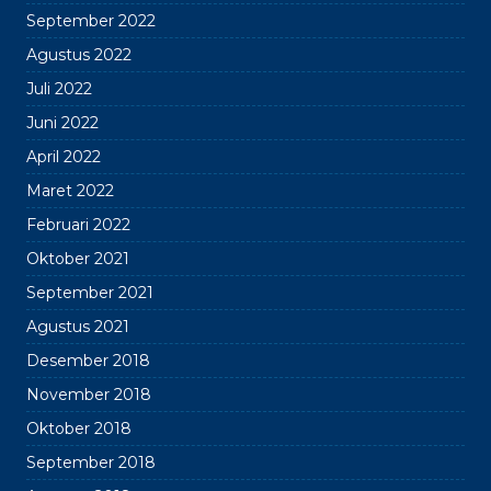
September 2022
Agustus 2022
Juli 2022
Juni 2022
April 2022
Maret 2022
Februari 2022
Oktober 2021
September 2021
Agustus 2021
Desember 2018
November 2018
Oktober 2018
September 2018