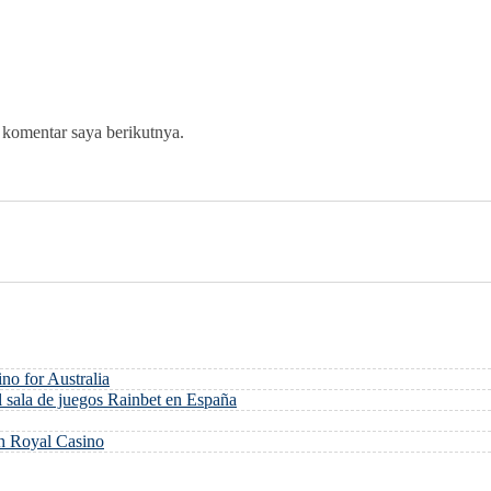
 komentar saya berikutnya.
o for Australia
l sala de juegos Rainbet en España
ch Royal Casino