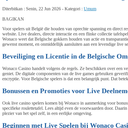
Diterbitkan :
Senin, 22 Jun 2026
-
Kategori :
Umum
0
BAGIKAN
Voor spelers uit België die houden van oprechte spanning en direct r
website. Live dealers, directe interactie en een flinke collectie tafels
Wonaco weet dat Belgische gokkers houden van actie en transparantie.
gewenst moment, en onmiddellijk aansluiten aan een levendige live se
Beveiliging en Licentie in de Belgische O
Wonaco Casino handelt volgens de regels. Ze beschikken over een vergu
geniet. De digitale componenten van de live games gebruiken geverif
encryptie. Voor Belgische spelers is dat een belangrijk punt. Dat bete
Bonussen en Promoties voor Live Deelnem
Ook live casino spelers komen bij Wonaco in aanmerking voor bonussen.
specifieke roulettetafel. Lees altijd even de voorwaarden door. Daarin 
plezier van het spel zelf, in een eerlijke omgeving.
Beginnen met Live Spelen bij Wonaco Cas