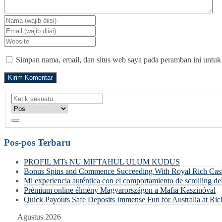
Simpan nama, email, dan situs web saya pada peramban ini untuk
Pos-pos Terbaru
PROFIL MTs NU MIFTAHUL ULUM KUDUS
Bonus Spins and Commence Succeeding With Royal Rich Casin
Mi experiencia auténtica con el comportamiento de scrolling de
Prémium online élmény Magyarországon a Mafia Kaszinóval
Quick Payouts Safe Deposits Immense Fun for Australia at Ri
Agustus 2026