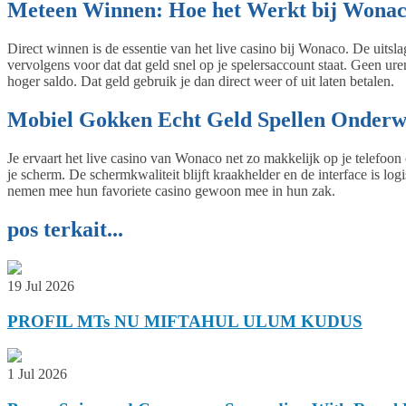
Meteen Winnen: Hoe het Werkt bij Wona
Direct winnen is de essentie van het live casino bij Wonaco. De uitsl
vervolgens voor dat dat geld snel op je spelersaccount staat. Geen ur
hoger saldo. Dat geld gebruik je dan direct weer of uit laten betalen.
Mobiel Gokken Echt Geld Spellen Onder
Je ervaart het live casino van Wonaco net zo makkelijk op je telefoon o
je scherm. De schermkwaliteit blijft kraakhelder en de interface is lo
nemen mee hun favoriete casino gewoon mee in hun zak.
pos terkait...
19 Jul 2026
PROFIL MTs NU MIFTAHUL ULUM KUDUS
1 Jul 2026