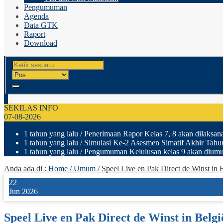
Pengumuman
Agenda
Data GTK
Raport
Download
SEKILAS INFO
07-08-2026
1 tahun yang lalu
/ Penerimaan Rapor Kelas 7, 8 akan dilaksan
1 tahun yang lalu
/ Simulasi Ke-2 Asesmen Simatif Akhir Tahu
1 tahun yang lalu
/ Pengumuman Kelulusan kelas 9 akan diumu
Anda ada di :
Home
/
Umum
/
Speel Live en Pak Direct de Winst in 
22
Jun 2026
Speel Live en Pak Direct de Winst in Belg