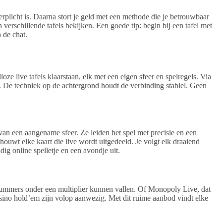
erplicht is. Daarna stort je geld met een methode die je betrouwbaar
verschillende tafels bekijken. Een goede tip: begin bij een tafel met
 de chat.
ze live tafels klaarstaan, elk met een eigen sfeer en spelregels. Via
zit. De techniek op de achtergrond houdt de verbinding stabiel. Geen
van een aangename sfeer. Ze leiden het spel met precisie en een
houwt elke kaart die live wordt uitgedeeld. Je volgt elk draaiend
dig online spelletje en een avondje uit.
ge nummers onder een multiplier kunnen vallen. Of Monopoly Live, dat
casino hold’em zijn volop aanwezig. Met dit ruime aanbod vindt elke