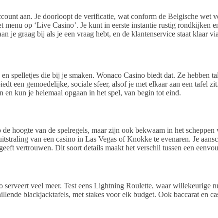
ccount aan. Je doorloopt de verificatie, wat conform de Belgische wet v
 menu op ‘Live Casino’. Je kunt in eerste instantie rustig rondkijken en 
n je graag bij als je een vraag hebt, en de klantenservice staat klaar via
 spelletjes die bij je smaken. Wonaco Casino biedt dat. Ze hebben tallo
iedt een gemoedelijke, sociale sfeer, alsof je met elkaar aan een tafel 
en en kun je helemaal opgaan in het spel, van begin tot eind.
op de hoogte van de spelregels, maar zijn ook bekwaam in het scheppen 
uitstraling van een casino in Las Vegas of Knokke te evenaren. Je aansc
 geeft vertrouwen. Dit soort details maakt het verschil tussen een eenvou
sino serveert veel meer. Test eens Lightning Roulette, waar willekeuri
hillende blackjacktafels, met stakes voor elk budget. Ook baccarat en 