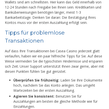
Wallets sind am schnellsten. Hier kann das Geld innerhalb von
12-24 Stunden nach Freigabe bei Ihnen sein. Kreditkarten und
Banküberweisungen benötigen länger, meist 1-3
Bankarbeitstage. Denken Sie daran: Die Bestätigung Ihres
Kontos muss vor der ersten Auszahlung erfolgt sein.
Tipps für problemlose
Transaktionen
Auf dass Ihre Transaktionen bei Casea Casino jederzeit glatt
verlaufen, haben wir ein paar hilfreiche Tipps für Sie. Auf diese
Weise vermeiden Sie die typischsten Hindernisse und ersparen
sich Zeit. Unser Support unterstützt Ihnen zwar gerne, aber mit
diesen Punkten fühlen Sie gut gerüstet.
Überprüfen Sie frühzeitig:
Laden Sie Ihre Dokumente
hoch, nachdem Sie das Konto anlegen. Das umgeht
Wartezeiten bei der ersten Auszahlung.
Agieren Sie konsistent:
Benutzen Sie für
Auszahlungen am besten die gleiche Methode wie für
Einzahlungen.