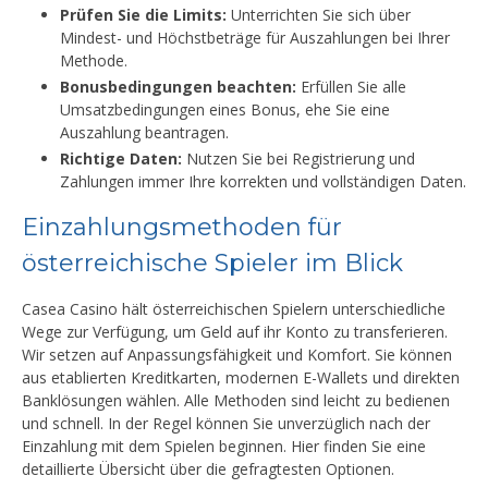
Prüfen Sie die Limits:
Unterrichten Sie sich über
Mindest- und Höchstbeträge für Auszahlungen bei Ihrer
Methode.
Bonusbedingungen beachten:
Erfüllen Sie alle
Umsatzbedingungen eines Bonus, ehe Sie eine
Auszahlung beantragen.
Richtige Daten:
Nutzen Sie bei Registrierung und
Zahlungen immer Ihre korrekten und vollständigen Daten.
Einzahlungsmethoden für
österreichische Spieler im Blick
Casea Casino hält österreichischen Spielern unterschiedliche
Wege zur Verfügung, um Geld auf ihr Konto zu transferieren.
Wir setzen auf Anpassungsfähigkeit und Komfort. Sie können
aus etablierten Kreditkarten, modernen E-Wallets und direkten
Banklösungen wählen. Alle Methoden sind leicht zu bedienen
und schnell. In der Regel können Sie unverzüglich nach der
Einzahlung mit dem Spielen beginnen. Hier finden Sie eine
detaillierte Übersicht über die gefragtesten Optionen.