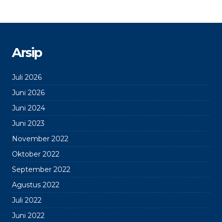
Arsip
Juli 2026
Juni 2026
Juni 2024
Juni 2023
November 2022
Oktober 2022
September 2022
Agustus 2022
Juli 2022
Juni 2022