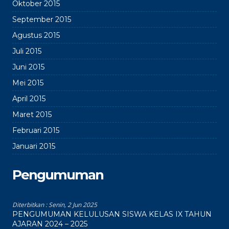
Oktober 2015
September 2015
Agustus 2015
Juli 2015
Juni 2015
Mei 2015
April 2015
Maret 2015
Februari 2015
Januari 2015
Pengumuman
Diterbitkan :
Senin, 2 Jun 2025
PENGUMUMAN KELULUSAN SISWA KELAS IX TAHUN
AJARAN 2024 – 2025