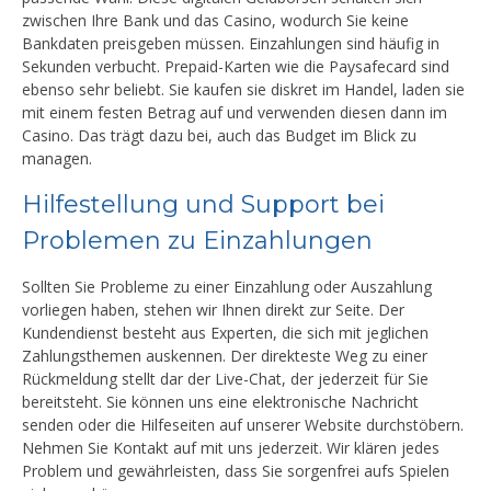
zwischen Ihre Bank und das Casino, wodurch Sie keine
Bankdaten preisgeben müssen. Einzahlungen sind häufig in
Sekunden verbucht. Prepaid-Karten wie die Paysafecard sind
ebenso sehr beliebt. Sie kaufen sie diskret im Handel, laden sie
mit einem festen Betrag auf und verwenden diesen dann im
Casino. Das trägt dazu bei, auch das Budget im Blick zu
managen.
Hilfestellung und Support bei
Problemen zu Einzahlungen
Sollten Sie Probleme zu einer Einzahlung oder Auszahlung
vorliegen haben, stehen wir Ihnen direkt zur Seite. Der
Kundendienst besteht aus Experten, die sich mit jeglichen
Zahlungsthemen auskennen. Der direkteste Weg zu einer
Rückmeldung stellt dar der Live-Chat, der jederzeit für Sie
bereitsteht. Sie können uns eine elektronische Nachricht
senden oder die Hilfeseiten auf unserer Website durchstöbern.
Nehmen Sie Kontakt auf mit uns jederzeit. Wir klären jedes
Problem und gewährleisten, dass Sie sorgenfrei aufs Spielen