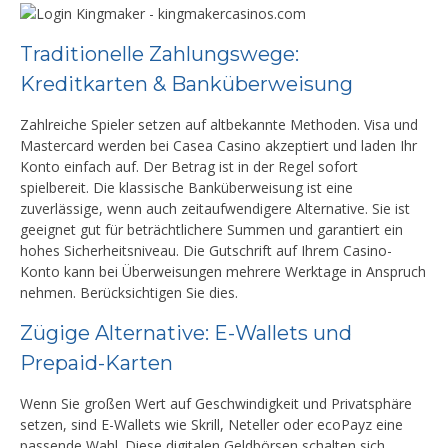
Traditionelle Zahlungswege:
Kreditkarten & Banküberweisung
Zahlreiche Spieler setzen auf altbekannte Methoden. Visa und
Mastercard werden bei Casea Casino akzeptiert und laden Ihr
Konto einfach auf. Der Betrag ist in der Regel sofort
spielbereit. Die klassische Banküberweisung ist eine
zuverlässige, wenn auch zeitaufwendigere Alternative. Sie ist
geeignet gut für beträchtlichere Summen und garantiert ein
hohes Sicherheitsniveau. Die Gutschrift auf Ihrem Casino-
Konto kann bei Überweisungen mehrere Werktage in Anspruch
nehmen. Berücksichtigen Sie dies.
Zügige Alternative: E-Wallets und
Prepaid-Karten
Wenn Sie großen Wert auf Geschwindigkeit und Privatsphäre
setzen, sind E-Wallets wie Skrill, Neteller oder ecoPayz eine
passende Wahl. Diese digitalen Geldbörsen schalten sich