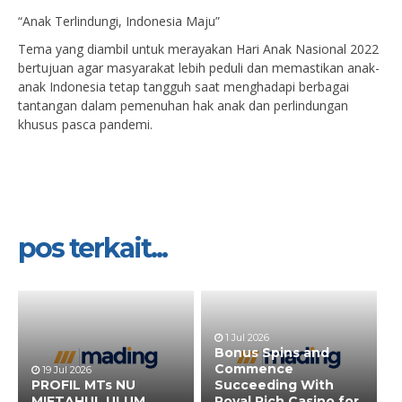
“Anak Terlindungi, Indonesia Maju”
Tema yang diambil untuk merayakan Hari Anak Nasional 2022
bertujuan agar masyarakat lebih peduli dan memastikan anak-
anak Indonesia tetap tangguh saat menghadapi berbagai
tantangan dalam pemenuhan hak anak dan perlindungan
khusus pasca pandemi.
pos terkait...
1 Jul 2026
Bonus Spins and
Commence
19 Jul 2026
PROFIL MTs NU
Succeeding With
MIFTAHUL ULUM
Royal Rich Casino for