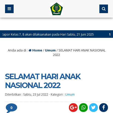
las 7, 8 akan dilaksanakan pada Hari Sabtu, 21 Juni 2025
1 tahun ya
an kelas 9 akan diumumkan pada tanggal 02 Juni 2025 Jam 17.00 WIB di Grou
Anda ada di :
Home
/
Umum
/
SELAMAT HARI ANAK NASIONAL
2022
SELAMAT HARI ANAK
NASIONAL 2022
Diterbitkan :
Sabtu, 23 Jul 2022
-
Kategori :
Umum
0