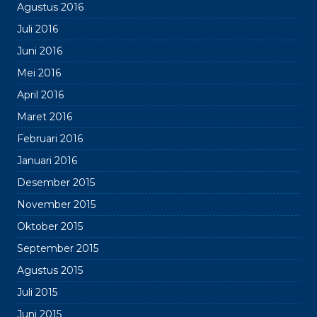
Agustus 2016
Juli 2016
Juni 2016
Mei 2016
April 2016
Maret 2016
Februari 2016
Januari 2016
Desember 2015
November 2015
Oktober 2015
September 2015
Agustus 2015
Juli 2015
Juni 2015