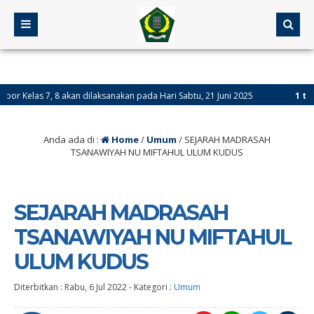
las 7, 8 akan dilaksanakan pada Hari Sabtu, 21 Juni 2025
1 tahun ya
Anda ada di :
Home
/
Umum
/
SEJARAH MADRASAH
TSANAWIYAH NU MIFTAHUL ULUM KUDUS
SEJARAH MADRASAH
TSANAWIYAH NU MIFTAHUL
ULUM KUDUS
Diterbitkan :
Rabu, 6 Jul 2022
-
Kategori :
Umum