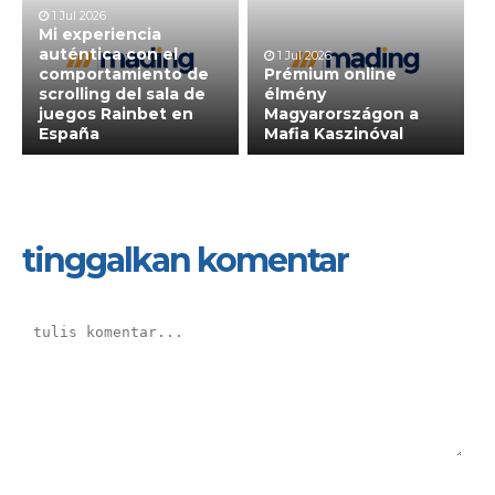
1 Jul 2026
Mi experiencia
auténtica con el
1 Jul 2026
comportamiento de
Prémium online
scrolling del sala de
élmény
juegos Rainbet en
Magyarországon a
España
Mafia Kaszinóval
tinggalkan komentar