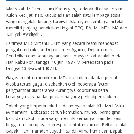
Madrasah Miftahul Ulum Kudus yang terletak di desa Loram
Kulon Kec. Jati Kab. Kudus adalah salah satu lembaga sosial
yang mengelola bidang Tarbiyah Islamiyah. Lembaga ini telah
memiliki jenjang pendidikan tingkat TPQ, RA, MI, MTs, MA dan
Diniyah Awaliyah .
Lahirnya MTs Miftahul Ulum yang secara resmi mendapat
pengakuan baik dari Departemen Agama, Departemen
Pendidikan dan Kebudayaan, serta masyarakat adalah pada
Hari Rabu Pon, tanggal 10 Juni 1987 M bertepatan pada
tanggal 13 Syawal 1407 H.
Gagasan untuk mendirikan MTs. itu sudah ada dan pernah
dicoba tetapi gagal, disebabkan oleh beberapa factor
penghambat diantaranya kurangnya koordinasi serta
kurangnya sarana dan prasarana yang perlu dipersiapkan.
Tokoh yang berperan aktif di dalamnya adalah KH. Izzul Ma’ali
(Almarhum). Beberapa tahun kemudian, muncul paradigma
baru dari tokoh muda yang memiliki semangat dan dedikasi
tinggi terus berupaya merespon tuntutan zaman. Beliau adalah
Bapak H.Em. Hamdan Suyuthi, S.Pd.I (Almarhum) dan Bapak