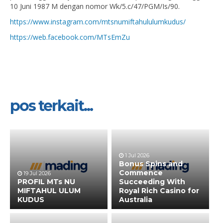
10 Juni 1987 M dengan nomor Wk/5.c/47/PGM/Is/90.
https://www.instagram.com/mtsnumiftahululumkudus/
https://web.facebook.com/MTsEmZu
pos terkait...
1 Jul 2026
Bonus Spins and
Commence
19 Jul 2026
PROFIL MTs NU
Succeeding With
MIFTAHUL ULUM
Royal Rich Casino for
KUDUS
Australia