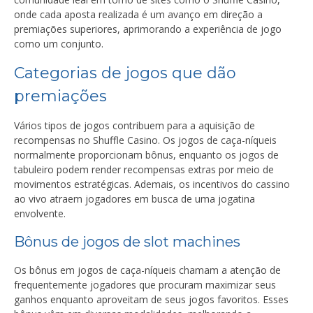
onde cada aposta realizada é um avanço em direção a
premiações superiores, aprimorando a experiência de jogo
como um conjunto.
Categorias de jogos que dão
premiações
Vários tipos de jogos contribuem para a aquisição de
recompensas no Shuffle Casino. Os jogos de caça-níqueis
normalmente proporcionam bônus, enquanto os jogos de
tabuleiro podem render recompensas extras por meio de
movimentos estratégicas. Ademais, os incentivos do cassino
ao vivo atraem jogadores em busca de uma jogatina
envolvente.
Bônus de jogos de slot machines
Os bônus em jogos de caça-níqueis chamam a atenção de
frequentemente jogadores que procuram maximizar seus
ganhos enquanto aproveitam de seus jogos favoritos. Esses