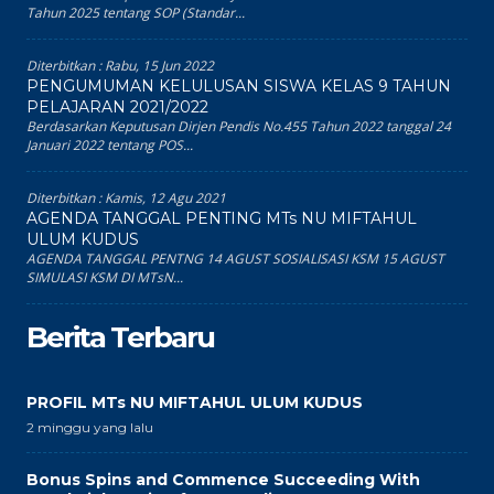
Tahun 2025 tentang SOP (Standar...
Diterbitkan :
Rabu, 15 Jun 2022
PENGUMUMAN KELULUSAN SISWA KELAS 9 TAHUN
PELAJARAN 2021/2022
Berdasarkan Keputusan Dirjen Pendis No.455 Tahun 2022 tanggal 24
Januari 2022 tentang POS...
Diterbitkan :
Kamis, 12 Agu 2021
AGENDA TANGGAL PENTING MTs NU MIFTAHUL
ULUM KUDUS
AGENDA TANGGAL PENTNG 14 AGUST SOSIALISASI KSM 15 AGUST
SIMULASI KSM DI MTsN...
Berita Terbaru
PROFIL MTs NU MIFTAHUL ULUM KUDUS
2 minggu yang lalu
Bonus Spins and Commence Succeeding With