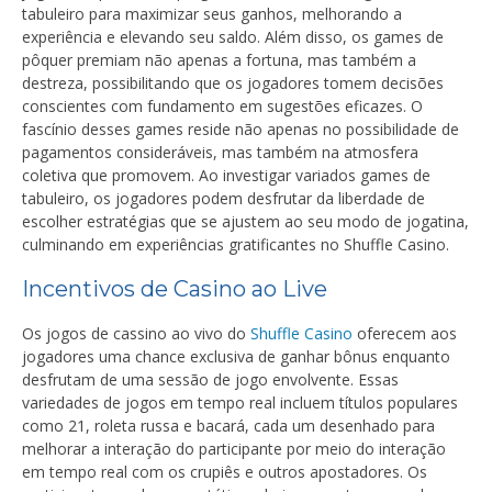
tabuleiro para maximizar seus ganhos, melhorando a
experiência e elevando seu saldo. Além disso, os games de
pôquer premiam não apenas a fortuna, mas também a
destreza, possibilitando que os jogadores tomem decisões
conscientes com fundamento em sugestões eficazes. O
fascínio desses games reside não apenas no possibilidade de
pagamentos consideráveis, mas também na atmosfera
coletiva que promovem. Ao investigar variados games de
tabuleiro, os jogadores podem desfrutar da liberdade de
escolher estratégias que se ajustem ao seu modo de jogatina,
culminando em experiências gratificantes no Shuffle Casino.
Incentivos de Casino ao Live
Os jogos de cassino ao vivo do
Shuffle Casino
oferecem aos
jogadores uma chance exclusiva de ganhar bônus enquanto
desfrutam de uma sessão de jogo envolvente. Essas
variedades de jogos em tempo real incluem títulos populares
como 21, roleta russa e bacará, cada um desenhado para
melhorar a interação do participante por meio do interação
em tempo real com os crupiês e outros apostadores. Os