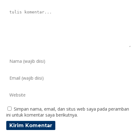
Simpan nama, email, dan situs web saya pada peramban
ini untuk komentar saya berikutnya.