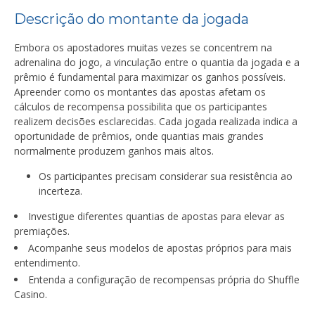
Descrição do montante da jogada
Embora os apostadores muitas vezes se concentrem na
adrenalina do jogo, a vinculação entre o quantia da jogada e a
prêmio é fundamental para maximizar os ganhos possíveis.
Apreender como os montantes das apostas afetam os
cálculos de recompensa possibilita que os participantes
realizem decisões esclarecidas. Cada jogada realizada indica a
oportunidade de prêmios, onde quantias mais grandes
normalmente produzem ganhos mais altos.
Os participantes precisam considerar sua resistência ao
incerteza.
Investigue diferentes quantias de apostas para elevar as
premiações.
Acompanhe seus modelos de apostas próprios para mais
entendimento.
Entenda a configuração de recompensas própria do Shuffle
Casino.