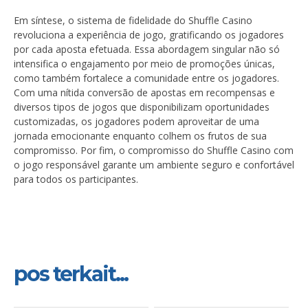
Em síntese, o sistema de fidelidade do Shuffle Casino
revoluciona a experiência de jogo, gratificando os jogadores
por cada aposta efetuada. Essa abordagem singular não só
intensifica o engajamento por meio de promoções únicas,
como também fortalece a comunidade entre os jogadores.
Com uma nítida conversão de apostas em recompensas e
diversos tipos de jogos que disponibilizam oportunidades
customizadas, os jogadores podem aproveitar de uma
jornada emocionante enquanto colhem os frutos de sua
compromisso. Por fim, o compromisso do Shuffle Casino com
o jogo responsável garante um ambiente seguro e confortável
para todos os participantes.
pos terkait...