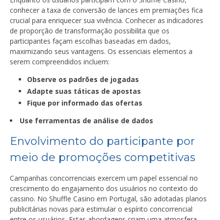
conhecer a taxa de conversão de lances em premiações fica
crucial para enriquecer sua vivência. Conhecer as indicadores
de proporção de transformação possibilita que os
participantes façam escolhas baseadas em dados,
maximizando seus vantagens. Os essenciais elementos a
serem compreendidos incluem:
Observe os padrões de jogadas
Adapte suas táticas de apostas
Fique por informado das ofertas
Use ferramentas de análise de dados
Envolvimento do participante por
meio de promoções competitivas
Campanhas concorrenciais exercem um papel essencial no
crescimento do engajamento dos usuários no contexto do
cassino. No Shuffle Casino em Portugal, são adotadas planos
publicitárias novas para estimular o espírito concorrencial
entre os usuários. Estas abordagens criam uma atmosfera