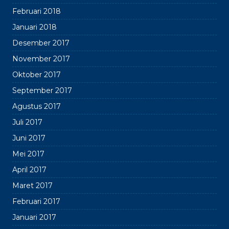
Februari 2018
Januari 2018
Desember 2017
November 2017
Oktober 2017
September 2017
Agustus 2017
Juli 2017
Juni 2017
Mei 2017
April 2017
Maret 2017
Februari 2017
Januari 2017