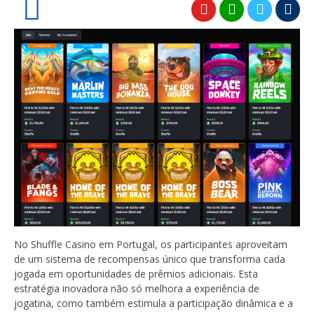
0
No Shuffle Casino em Portugal, os participantes aproveitam
de um sistema de recompensas único que transforma cada
jogada em oportunidades de prêmios adicionais. Esta
estratégia inovadora não só melhora a experiência de
jogatina, como também estimula a participação dinâmica e a