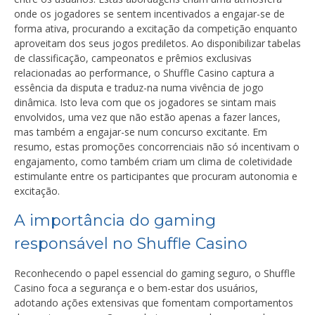
onde os jogadores se sentem incentivados a engajar-se de
forma ativa, procurando a excitação da competição enquanto
aproveitam dos seus jogos prediletos. Ao disponibilizar tabelas
de classificação, campeonatos e prêmios exclusivas
relacionadas ao performance, o Shuffle Casino captura a
essência da disputa e traduz-na numa vivência de jogo
dinâmica. Isto leva com que os jogadores se sintam mais
envolvidos, uma vez que não estão apenas a fazer lances,
mas também a engajar-se num concurso excitante. Em
resumo, estas promoções concorrenciais não só incentivam o
engajamento, como também criam um clima de coletividade
estimulante entre os participantes que procuram autonomia e
excitação.
A importância do gaming
responsável no Shuffle Casino
Reconhecendo o papel essencial do gaming seguro, o Shuffle
Casino foca a segurança e o bem-estar dos usuários,
adotando ações extensivas que fomentam comportamentos