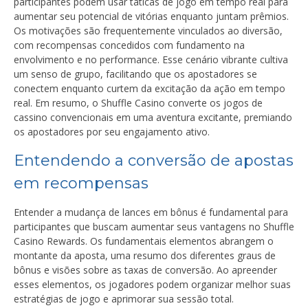
participantes podem usar táticas de jogo em tempo real para
aumentar seu potencial de vitórias enquanto juntam prêmios.
Os motivações são frequentemente vinculados ao diversão,
com recompensas concedidos com fundamento na
envolvimento e no performance. Esse cenário vibrante cultiva
um senso de grupo, facilitando que os apostadores se
conectem enquanto curtem da excitação da ação em tempo
real. Em resumo, o Shuffle Casino converte os jogos de
cassino convencionais em uma aventura excitante, premiando
os apostadores por seu engajamento ativo.
Entendendo a conversão de apostas
em recompensas
Entender a mudança de lances em bônus é fundamental para
participantes que buscam aumentar seus vantagens no Shuffle
Casino Rewards. Os fundamentais elementos abrangem o
montante da aposta, uma resumo dos diferentes graus de
bônus e visões sobre as taxas de conversão. Ao apreender
esses elementos, os jogadores podem organizar melhor suas
estratégias de jogo e aprimorar sua sessão total.