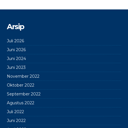
Arsip
Juli 2026
Juni 2026
Juni 2024
Juni 2023
November 2022
Oktober 2022
September 2022
Agustus 2022
Juli 2022
Juni 2022