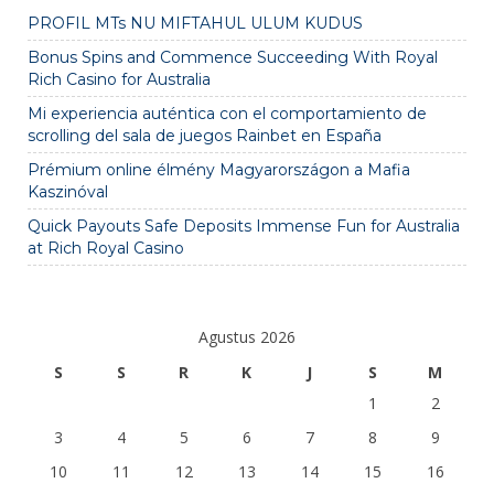
PROFIL MTs NU MIFTAHUL ULUM KUDUS
Bonus Spins and Commence Succeeding With Royal
Rich Casino for Australia
Mi experiencia auténtica con el comportamiento de
scrolling del sala de juegos Rainbet en España
Prémium online élmény Magyarországon a Mafia
Kaszinóval
Quick Payouts Safe Deposits Immense Fun for Australia
at Rich Royal Casino
Agustus 2026
S
S
R
K
J
S
M
1
2
3
4
5
6
7
8
9
10
11
12
13
14
15
16