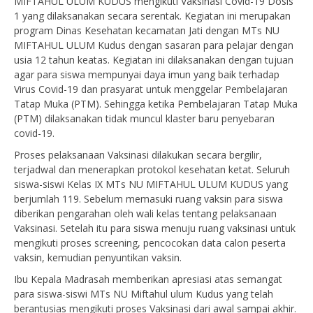
MIFTAHUL ULUM KUDUS mengikuti Vaksinasi Covid-19 Dosis
1 yang dilaksanakan secara serentak. Kegiatan ini merupakan
program Dinas Kesehatan kecamatan Jati dengan MTs NU
MIFTAHUL ULUM Kudus dengan sasaran para pelajar dengan
usia 12 tahun keatas. Kegiatan ini dilaksanakan dengan tujuan
agar para siswa mempunyai daya imun yang baik terhadap
Virus Covid-19 dan prasyarat untuk menggelar Pembelajaran
Tatap Muka (PTM). Sehingga ketika Pembelajaran Tatap Muka
(PTM) dilaksanakan tidak muncul klaster baru penyebaran
covid-19.
Proses pelaksanaan Vaksinasi dilakukan secara bergilir,
terjadwal dan menerapkan protokol kesehatan ketat. Seluruh
siswa-siswi Kelas IX MTs NU MIFTAHUL ULUM KUDUS yang
berjumlah 119. Sebelum memasuki ruang vaksin para siswa
diberikan pengarahan oleh wali kelas tentang pelaksanaan
Vaksinasi. Setelah itu para siswa menuju ruang vaksinasi untuk
mengikuti proses screening, pencocokan data calon peserta
vaksin, kemudian penyuntikan vaksin.
Ibu Kepala Madrasah memberikan apresiasi atas semangat
para siswa-siswi MTs NU Miftahul ulum Kudus yang telah
berantusias mengikuti proses Vaksinasi dari awal sampai akhir.