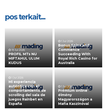
pos terkait...
1 Jul 2026
Bonus Spins and
Commence
19 Jul 2026
PROFIL MTs NU
Succeeding With
MIFTAHUL ULUM
Royal Rich Casino for
KUDUS
Australia
1 Jul 2026
Mi experiencia
auténtica con el
1 Jul 2026
comportamiento de
Prémium online
scrolling del sala de
élmény
juegos Rainbet en
Magyarországon a
España
Mafia Kaszinóval