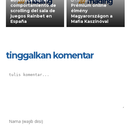
auténtica con el
1 Jul 2026
comportamiento de
Prémium online
scrolling del sala de
élmény
juegos Rainbet en
Magyarországon a
España
Mafia Kaszinóval
tinggalkan komentar