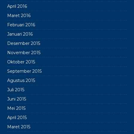
April 2016
Maret 2016
Februari 2016
Januari 2016
Desember 2015
November 2015
Oktober 2015
September 2015
Agustus 2015
Juli 2015
Juni 2015
Mei 2015
April 2015
Maret 2015