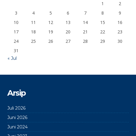
1
2
3
4
5
6
7
8
9
10
11
12
13
14
15
16
17
18
19
20
21
22
23
24
25
26
27
28
29
30
31
« Jul
Arsip
Juli 2026
Juni 2026
Juni 2024