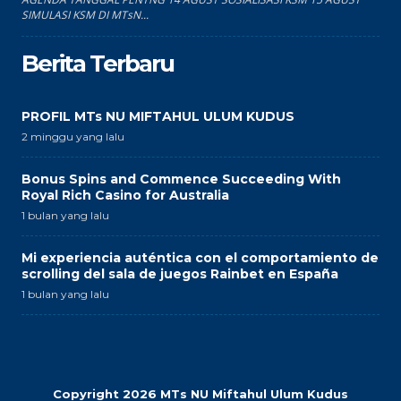
SIMULASI KSM DI MTsN...
Berita Terbaru
PROFIL MTs NU MIFTAHUL ULUM KUDUS
2 minggu yang lalu
Bonus Spins and Commence Succeeding With
Royal Rich Casino for Australia
1 bulan yang lalu
Mi experiencia auténtica con el comportamiento de
scrolling del sala de juegos Rainbet en España
1 bulan yang lalu
Copyright 2026 MTs NU Miftahul Ulum Kudus