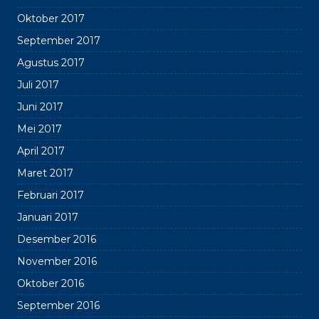
Oktober 2017
September 2017
Agustus 2017
Juli 2017
Juni 2017
Mei 2017
April 2017
Maret 2017
Februari 2017
Januari 2017
Desember 2016
November 2016
Oktober 2016
September 2016