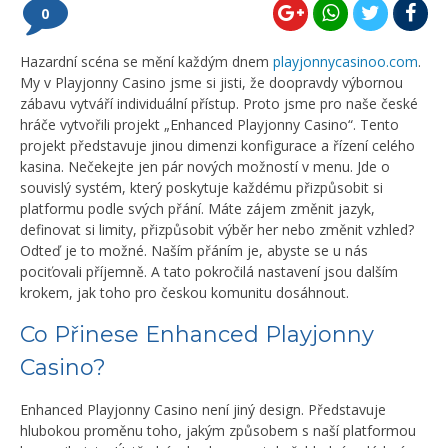
0
Hazardní scéna se mění každým dnem
playjonnycasinoo.com
.
My v Playjonny Casino jsme si jisti, že doopravdy výbornou
zábavu vytváří individuální přístup. Proto jsme pro naše české
hráče vytvořili projekt „Enhanced Playjonny Casino“. Tento
projekt představuje jinou dimenzi konfigurace a řízení celého
kasina. Nečekejte jen pár nových možností v menu. Jde o
souvislý systém, který poskytuje každému přizpůsobit si
platformu podle svých přání. Máte zájem změnit jazyk,
definovat si limity, přizpůsobit výběr her nebo změnit vzhled?
Odteď je to možné. Naším přáním je, abyste se u nás
pociťovali příjemně. A tato pokročilá nastavení jsou dalším
krokem, jak toho pro českou komunitu dosáhnout.
Co Přinese Enhanced Playjonny
Casino?
Enhanced Playjonny Casino není jiný design. Představuje
hlubokou proměnu toho, jakým způsobem s naší platformou