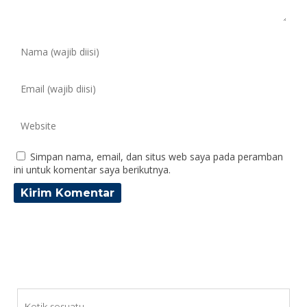
Simpan nama, email, dan situs web saya pada peramban
ini untuk komentar saya berikutnya.