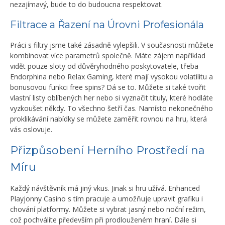
nezajímavý, bude to do budoucna respektovat.
Filtrace a Řazení na Úrovni Profesionála
Práci s filtry jsme také zásadně vylepšili. V současnosti můžete
kombinovat více parametrů společně. Máte zájem například
vidět pouze sloty od důvěryhodného poskytovatele, třeba
Endorphina nebo Relax Gaming, které mají vysokou volatilitu a
bonusovou funkci free spins? Dá se to. Můžete si také tvořit
vlastní listy oblíbených her nebo si vyznačit tituly, které hodláte
vyzkoušet někdy. To všechno šetří čas. Namísto nekonečného
proklikávání nabídky se můžete zaměřit rovnou na hru, která
vás oslovuje.
Přizpůsobení Herního Prostředí na
Míru
Každý návštěvník má jiný vkus. Jinak si hru užívá. Enhanced
Playjonny Casino s tím pracuje a umožňuje upravit grafiku i
chování platformy. Můžete si vybrat jasný nebo noční režim,
což pochválíte především při prodlouženém hraní. Dále si