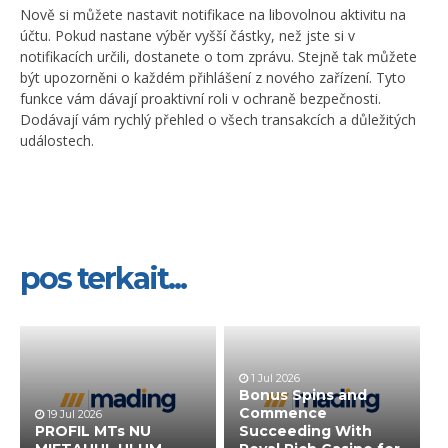
Nově si můžete nastavit notifikace na libovolnou aktivitu na
účtu. Pokud nastane výběr vyšší částky, než jste si v
notifikacích určili, dostanete o tom zprávu. Stejně tak můžete
být upozorněni o každém přihlášení z nového zařízení. Tyto
funkce vám dávají proaktivní roli v ochraně bezpečnosti.
Dodávají vám rychlý přehled o všech transakcích a důležitých
událostech.
pos terkait...
1 Jul 2026
Bonus Spins and
Commence
19 Jul 2026
PROFIL MTs NU
Succeeding With