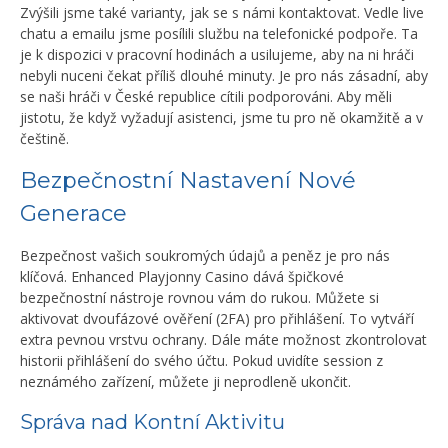
Zvýšili jsme také varianty, jak se s námi kontaktovat. Vedle live
chatu a emailu jsme posílili službu na telefonické podpoře. Ta
je k dispozici v pracovní hodinách a usilujeme, aby na ni hráči
nebyli nuceni čekat příliš dlouhé minuty. Je pro nás zásadní, aby
se naši hráči v České republice cítili podporováni. Aby měli
jistotu, že když vyžadují asistenci, jsme tu pro ně okamžitě a v
češtině.
Bezpečnostní Nastavení Nové
Generace
Bezpečnost vašich soukromých údajů a peněz je pro nás
klíčová. Enhanced Playjonny Casino dává špičkové
bezpečnostní nástroje rovnou vám do rukou. Můžete si
aktivovat dvoufázové ověření (2FA) pro přihlášení. To vytváří
extra pevnou vrstvu ochrany. Dále máte možnost zkontrolovat
historii přihlášení do svého účtu. Pokud uvidíte session z
neznámého zařízení, můžete ji neprodleně ukončit.
Správa nad Kontní Aktivitu