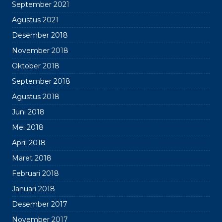
September 2021
Agustus 2021
Desember 2018
November 2018
Oktober 2018
September 2018
Agustus 2018
Juni 2018
Mei 2018
April 2018
Maret 2018
Februari 2018
Januari 2018
Desember 2017
November 2017