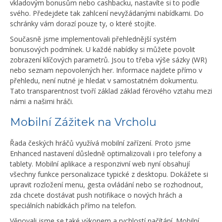
vkladovým bonusům nebo cashbacku, nastavíte si to podle
svého. Předejdete tak zahlcení nevyžádanými nabídkami. Do
schránky vám dorazí pouze ty, o které stojíte.
Současně jsme implementovali přehlednější systém
bonusových podmínek. U každé nabídky si můžete povolit
zobrazení klíčových parametrů. Jsou to třeba výše sázky (WR)
nebo seznam nepovolených her. Informace najdete přímo v
přehledu, není nutné je hledat v samostatném dokumentu.
Tato transparentnost tvoří základ základ férového vztahu mezi
námi a našimi hráči.
Mobilní Zážitek na Vrcholu
Řada českých hráčů využívá mobilní zařízení. Proto jsme
Enhanced nastavení důsledně optimalizovali i pro telefony a
tablety. Mobilní aplikace a responzivní web nyní obsahují
všechny funkce personalizace typické z desktopu. Dokážete si
upravit rozložení menu, gesta ovládání nebo se rozhodnout,
zda chcete dostávat push notifikace o nových hrách a
speciálních nabídkách přímo na telefon.
Věnovali jsme se také výkonem a rychlostí načítání. Mobilní