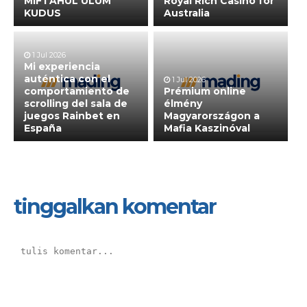
MIFTAHUL ULUM
Royal Rich Casino for
KUDUS
Australia
1 Jul 2026
Mi experiencia
auténtica con el
1 Jul 2026
comportamiento de
Prémium online
scrolling del sala de
élmény
juegos Rainbet en
Magyarországon a
España
Mafia Kaszinóval
tinggalkan komentar