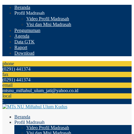
Beranda
Profil Madrasah
Video Profil Madrasah
Visi dan Misi Madrasah
Pengumuman
Agenda
Data GTK
Raport
Download
phone
(0291) 441374
fax
(0291) 441374
email
mtsnu_miftahul_ulum_jati@yahoo.co.id
local
:
Beranda
Profil Madrasah
Video Profil Madrasah
Visi dan Misi Madrasah