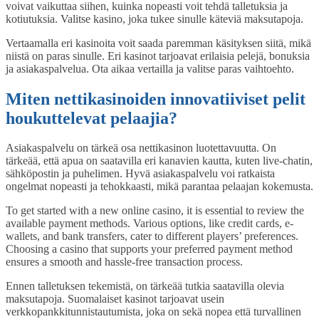
voivat vaikuttaa siihen, kuinka nopeasti voit tehdä talletuksia ja
kotiutuksia. Valitse kasino, joka tukee sinulle käteviä maksutapoja.
Vertaamalla eri kasinoita voit saada paremman käsityksen siitä, mikä
niistä on paras sinulle. Eri kasinot tarjoavat erilaisia pelejä, bonuksia
ja asiakaspalvelua. Ota aikaa vertailla ja valitse paras vaihtoehto.
Miten nettikasinoiden innovatiiviset pelit
houkuttelevat pelaajia?
Asiakaspalvelu on tärkeä osa nettikasinon luotettavuutta. On
tärkeää, että apua on saatavilla eri kanavien kautta, kuten live-chatin,
sähköpostin ja puhelimen. Hyvä asiakaspalvelu voi ratkaista
ongelmat nopeasti ja tehokkaasti, mikä parantaa pelaajan kokemusta.
To get started with a new online casino, it is essential to review the
available payment methods. Various options, like credit cards, e-
wallets, and bank transfers, cater to different players’ preferences.
Choosing a casino that supports your preferred payment method
ensures a smooth and hassle-free transaction process.
Ennen talletuksen tekemistä, on tärkeää tutkia saatavilla olevia
maksutapoja. Suomalaiset kasinot tarjoavat usein
verkkopankkitunnistautumista, joka on sekä nopea että turvallinen