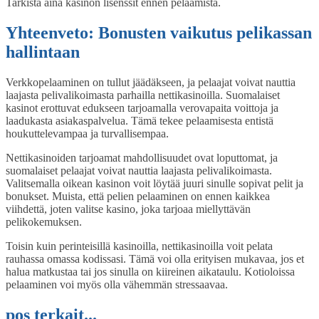
Tarkista aina kasinon lisenssit ennen pelaamista.
Yhteenveto: Bonusten vaikutus pelikassan
hallintaan
Verkkopelaaminen on tullut jäädäkseen, ja pelaajat voivat nauttia
laajasta pelivalikoimasta parhailla nettikasinoilla. Suomalaiset
kasinot erottuvat edukseen tarjoamalla verovapaita voittoja ja
laadukasta asiakaspalvelua. Tämä tekee pelaamisesta entistä
houkuttelevampaa ja turvallisempaa.
Nettikasinoiden tarjoamat mahdollisuudet ovat loputtomat, ja
suomalaiset pelaajat voivat nauttia laajasta pelivalikoimasta.
Valitsemalla oikean kasinon voit löytää juuri sinulle sopivat pelit ja
bonukset. Muista, että pelien pelaaminen on ennen kaikkea
viihdettä, joten valitse kasino, joka tarjoaa miellyttävän
pelikokemuksen.
Toisin kuin perinteisillä kasinoilla, nettikasinoilla voit pelata
rauhassa omassa kodissasi. Tämä voi olla erityisen mukavaa, jos et
halua matkustaa tai jos sinulla on kiireinen aikataulu. Kotioloissa
pelaaminen voi myös olla vähemmän stressaavaa.
pos terkait...