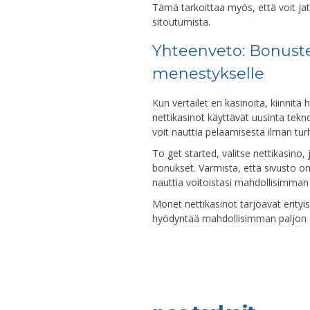
Tämä tarkoittaa myös, että voit ja
sitoutumista.
Yhteenveto: Bonuste
menestykselle
Kun vertailet eri kasinoita, kiinnit
nettikasinot käyttävät uusinta tek
voit nauttia pelaamisesta ilman turh
To get started, valitse nettikasino,
bonukset. Varmista, että sivusto on
nauttia voitoistasi mahdollisimman 
Monet nettikasinot tarjoavat erityis
hyödyntää mahdollisimman paljon e