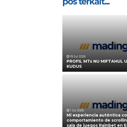
pos terkait...
19 Jul 2026
PROFIL MTs NU MIFTAHUL 
KUDUS
1 Jul 2026
Mi experiencia auténtica co
comportamiento de scrollin
sala de juegos Rainbet en 