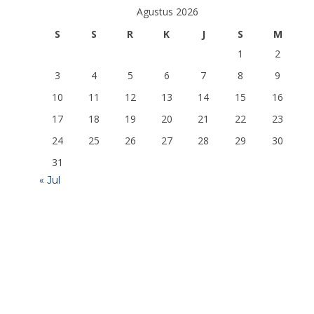
Agustus 2026
S
S
R
K
J
S
M
1
2
3
4
5
6
7
8
9
10
11
12
13
14
15
16
17
18
19
20
21
22
23
24
25
26
27
28
29
30
31
« Jul