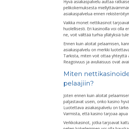
Hyvä asiakaspalvelu auttaa ratkai
pelikokemuksesta miellyttävämmän.
asiakaspalvelua ennen rekisteröitym
Vaikka monet nettikasinot tarjoava
huolellisesti. Eri kasinoilla voi oll
ne, voit välttää turhia yllätyksiä tu
Ennen kuin aloitat pelaamisen, kan
asiakaspalvelu on merkki luotettava
Tarkista, miten voit ottaa yhteyttä
Reagoivuus ja avuliaisuus ovat avain
Miten nettikasinoide
pelaajiin?
Joten ennen kuin aloitat pelaamisen,
paljastavat usein, onko kasino hyvä
Luotettava asiakaspalvelu on tärkeä
Varmista, että kasino tarjoaa apua u
Verkkokasinot, jotka tarjoavat kat
pelien kokeileminen voi olla hauska