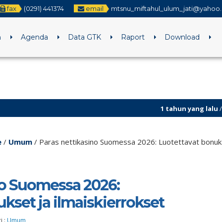
fax
(0291) 441374
email
mtsnu_miftahul_ulum_jati@yahoo.
n
Agenda
Data GTK
Raport
Download
1 tahun yang lalu
/ Penerimaan R
e
/
Umum
/
Paras nettikasino Suomessa 2026: Luotettavat bonuks
no Suomessa 2026:
kset ja ilmaiskierrokset
i :
Umum