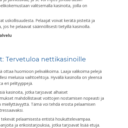
pelikokemustaan valitsemalla kasinoita, joilla on
t uskollisuudesta. Pelaajat voivat kerätä pisteitä ja
 jos he pelaavat säännöllisesti tietyillä kasinoilla.
alvelu
: Tervetuloa nettikasinoille
ää ottaa huomioon pelivalikoima. Laaja valikoima pelejä
llesi mieluisia vaihtoehtoja. Hyvällä kasinolla on yleensä
a eri pelityyppejä.
siä kasinoita, jotka tarjoavat alhaiset
timukset mahdollistavat voittojen nostamisen nopeasti ja
n miellyttävyyttä. Tämä voi tehdä erosta pelaamisen
ressaavaksi.
t tekevät pelaamisesta entistä houkuttelevampaa.
joita ja erikoistarjouksia, jotka tarjoavat lisää etuja.