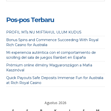
Pos-pos Terbaru
PROFIL MTs NU MIFTAHUL ULUM KUDUS
Bonus Spins and Commence Succeeding With Royal
Rich Casino for Australia
Mi experiencia auténtica con el comportamiento de
scrolling del sala de juegos Rainbet en España
Prémium online élmény Magyarországon a Mafia
Kaszinóval
Quick Payouts Safe Deposits Immense Fun for Australia
at Rich Royal Casino
Agustus 2026
S
S
R
K
J
S
M