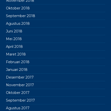
November 2018
Oktober 2018
September 2018
Agustus 2018
Juni 2018
Mei 2018
April 2018
Maret 2018
Februari 2018
Januari 2018
Desember 2017
November 2017
Oktober 2017
September 2017
Agustus 2017