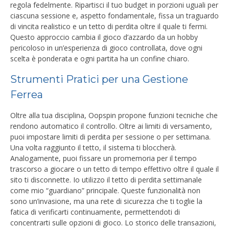
regola fedelmente. Ripartisci il tuo budget in porzioni uguali per
ciascuna sessione e, aspetto fondamentale, fissa un traguardo
di vincita realistico e un tetto di perdita oltre il quale ti fermi.
Questo approccio cambia il gioco d’azzardo da un hobby
pericoloso in un’esperienza di gioco controllata, dove ogni
scelta è ponderata e ogni partita ha un confine chiaro.
Strumenti Pratici per una Gestione
Ferrea
Oltre alla tua disciplina, Oopspin propone funzioni tecniche che
rendono automatico il controllo. Oltre ai limiti di versamento,
puoi impostare limiti di perdita per sessione o per settimana.
Una volta raggiunto il tetto, il sistema ti bloccherà.
Analogamente, puoi fissare un promemoria per il tempo
trascorso a giocare o un tetto di tempo effettivo oltre il quale il
sito ti disconnette. Io utilizzo il tetto di perdita settimanale
come mio “guardiano” principale. Queste funzionalità non
sono un’invasione, ma una rete di sicurezza che ti toglie la
fatica di verificarti continuamente, permettendoti di
concentrarti sulle opzioni di gioco. Lo storico delle transazioni,