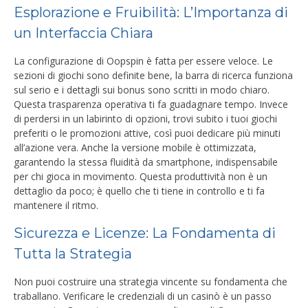
Esplorazione e Fruibilità: L’Importanza di
un Interfaccia Chiara
La configurazione di Oopspin è fatta per essere veloce. Le
sezioni di giochi sono definite bene, la barra di ricerca funziona
sul serio e i dettagli sui bonus sono scritti in modo chiaro.
Questa trasparenza operativa ti fa guadagnare tempo. Invece
di perdersi in un labirinto di opzioni, trovi subito i tuoi giochi
preferiti o le promozioni attive, così puoi dedicare più minuti
all’azione vera. Anche la versione mobile è ottimizzata,
garantendo la stessa fluidità da smartphone, indispensabile
per chi gioca in movimento. Questa produttività non è un
dettaglio da poco; è quello che ti tiene in controllo e ti fa
mantenere il ritmo.
Sicurezza e Licenze: La Fondamenta di
Tutta la Strategia
Non puoi costruire una strategia vincente su fondamenta che
traballano. Verificare le credenziali di un casinò è un passo