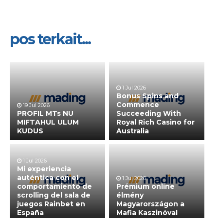
pos terkait...
1 Jul 2026
Bonus Spins and
Commence
19 Jul 2026
PROFIL MTs NU
Succeeding With
MIFTAHUL ULUM
Royal Rich Casino for
KUDUS
Australia
1 Jul 2026
Mi experiencia
auténtica con el
1 Jul 2026
comportamiento de
Prémium online
scrolling del sala de
élmény
juegos Rainbet en
Magyarországon a
España
Mafia Kaszinóval