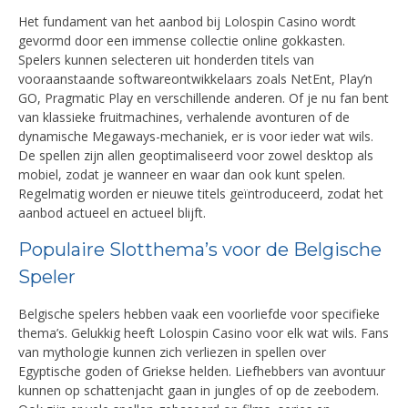
Het fundament van het aanbod bij Lolospin Casino wordt
gevormd door een immense collectie online gokkasten.
Spelers kunnen selecteren uit honderden titels van
vooraanstaande softwareontwikkelaars zoals NetEnt, Play’n
GO, Pragmatic Play en verschillende anderen. Of je nu fan bent
van klassieke fruitmachines, verhalende avonturen of de
dynamische Megaways-mechaniek, er is voor ieder wat wils.
De spellen zijn allen geoptimaliseerd voor zowel desktop als
mobiel, zodat je wanneer en waar dan ook kunt spelen.
Regelmatig worden er nieuwe titels geïntroduceerd, zodat het
aanbod actueel en actueel blijft.
Populaire Slotthema’s voor de Belgische
Speler
Belgische spelers hebben vaak een voorliefde voor specifieke
thema’s. Gelukkig heeft Lolospin Casino voor elk wat wils. Fans
van mythologie kunnen zich verliezen in spellen over
Egyptische goden of Griekse helden. Liefhebbers van avontuur
kunnen op schattenjacht gaan in jungles of op de zeebodem.