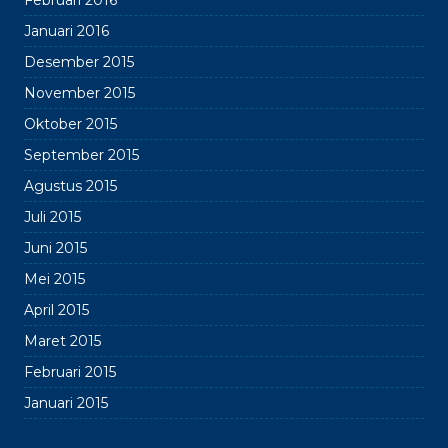
Januari 2016
Desember 2015
November 2015
Oktober 2015
September 2015
Agustus 2015
Juli 2015
Juni 2015
Mei 2015
April 2015
Maret 2015
Februari 2015
Januari 2015