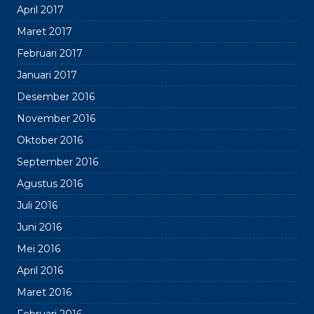
April 2017
Maret 2017
Februari 2017
Januari 2017
Desember 2016
November 2016
Oktober 2016
September 2016
Agustus 2016
Juli 2016
Juni 2016
Mei 2016
April 2016
Maret 2016
Februari 2016