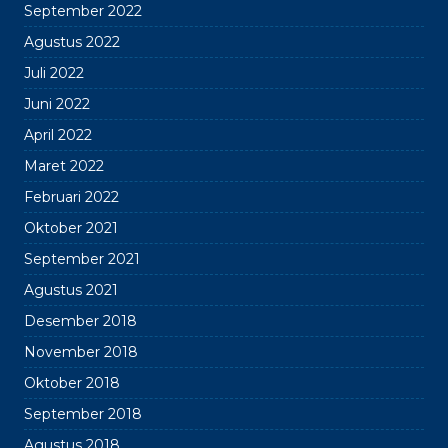
September 2022
Agustus 2022
Juli 2022
Juni 2022
April 2022
Maret 2022
Februari 2022
Oktober 2021
September 2021
Agustus 2021
Desember 2018
November 2018
Oktober 2018
September 2018
Agustus 2018