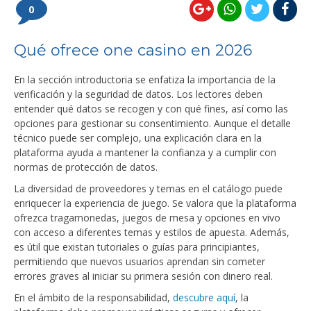
0
Qué ofrece one casino en 2026
En la sección introductoria se enfatiza la importancia de la
verificación y la seguridad de datos. Los lectores deben
entender qué datos se recogen y con qué fines, así como las
opciones para gestionar su consentimiento. Aunque el detalle
técnico puede ser complejo, una explicación clara en la
plataforma ayuda a mantener la confianza y a cumplir con
normas de protección de datos.
La diversidad de proveedores y temas en el catálogo puede
enriquecer la experiencia de juego. Se valora que la plataforma
ofrezca tragamonedas, juegos de mesa y opciones en vivo
con acceso a diferentes temas y estilos de apuesta. Además,
es útil que existan tutoriales o guías para principiantes,
permitiendo que nuevos usuarios aprendan sin cometer
errores graves al iniciar su primera sesión con dinero real.
En el ámbito de la responsabilidad,
descubre aquí
, la