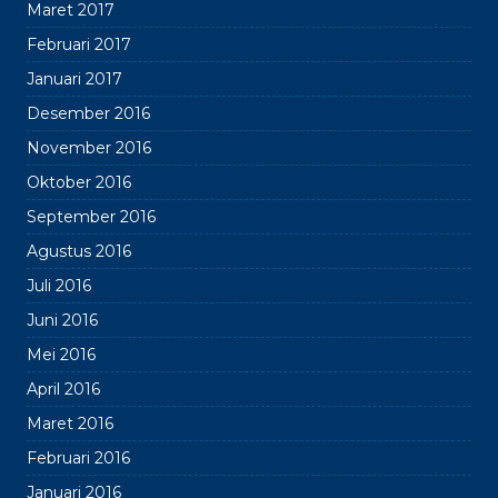
Maret 2017
Februari 2017
Januari 2017
Desember 2016
November 2016
Oktober 2016
September 2016
Agustus 2016
Juli 2016
Juni 2016
Mei 2016
April 2016
Maret 2016
Februari 2016
Januari 2016