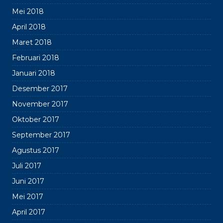
Mei 2018
April 2018
Maret 2018
Februari 2018
Januari 2018
Desember 2017
November 2017
Oktober 2017
September 2017
Agustus 2017
Juli 2017
Juni 2017
Mei 2017
April 2017