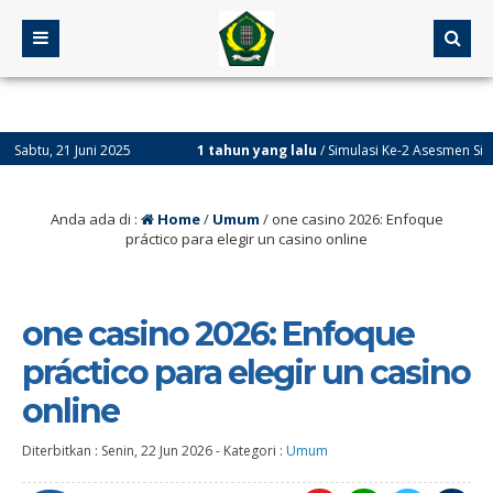
21 Juni 2025
1 tahun yang lalu
/ Simulasi Ke-2 Asesmen Simatif Akh
 Juni 2025 Jam 17.00 WIB di Group WA Kelas masing-masing
Anda ada di :
Home
/
Umum
/
one casino 2026: Enfoque
práctico para elegir un casino online
one casino 2026: Enfoque
práctico para elegir un casino
online
Diterbitkan :
Senin, 22 Jun 2026
-
Kategori :
Umum