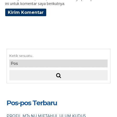
ini untuk komentar saya berikutnya.
Pos-pos Terbaru
PROFIL MTs NU MIFTAHUL ULUM KUDUS