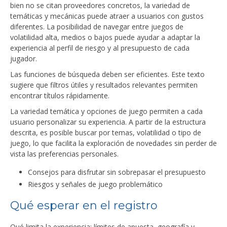
bien no se citan proveedores concretos, la variedad de
temáticas y mecánicas puede atraer a usuarios con gustos
diferentes. La posibilidad de navegar entre juegos de
volatilidad alta, medios o bajos puede ayudar a adaptar la
experiencia al perfil de riesgo y al presupuesto de cada
jugador.
Las funciones de búsqueda deben ser eficientes. Este texto
sugiere que filtros útiles y resultados relevantes permiten
encontrar títulos rápidamente.
La variedad temática y opciones de juego permiten a cada
usuario personalizar su experiencia. A partir de la estructura
descrita, es posible buscar por temas, volatilidad o tipo de
juego, lo que facilita la exploración de novedades sin perder de
vista las preferencias personales.
Consejos para disfrutar sin sobrepasar el presupuesto
Riesgos y señales de juego problemático
Qué esperar en el registro
Qué limita la experiencia: límites de apuesta, geografía y