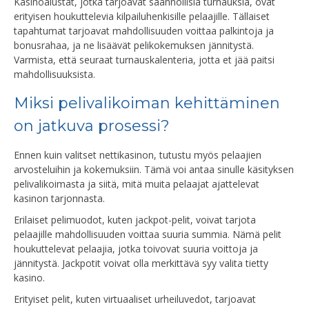
Kasinoalustat, jotka tarjoavat säännöllisiä turnauksia, ovat
erityisen houkuttelevia kilpailuhenkisille pelaajille. Tällaiset
tapahtumat tarjoavat mahdollisuuden voittaa palkintoja ja
bonusrahaa, ja ne lisäävät pelikokemuksen jännitystä.
Varmista, että seuraat turnauskalenteria, jotta et jää paitsi
mahdollisuuksista.
Miksi pelivalikoiman kehittäminen
on jatkuva prosessi?
Ennen kuin valitset nettikasinon, tutustu myös pelaajien
arvosteluihin ja kokemuksiin. Tämä voi antaa sinulle käsityksen
pelivalikoimasta ja siitä, mitä muita pelaajat ajattelevat
kasinon tarjonnasta.
Erilaiset pelimuodot, kuten jackpot-pelit, voivat tarjota
pelaajille mahdollisuuden voittaa suuria summia. Nämä pelit
houkuttelevat pelaajia, jotka toivovat suuria voittoja ja
jännitystä. Jackpotit voivat olla merkittävä syy valita tietty
kasino.
Erityiset pelit, kuten virtuaaliset urheiluvedot, tarjoavat