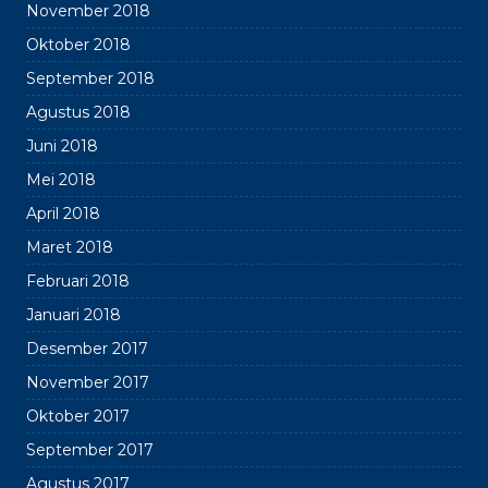
November 2018
Oktober 2018
September 2018
Agustus 2018
Juni 2018
Mei 2018
April 2018
Maret 2018
Februari 2018
Januari 2018
Desember 2017
November 2017
Oktober 2017
September 2017
Agustus 2017