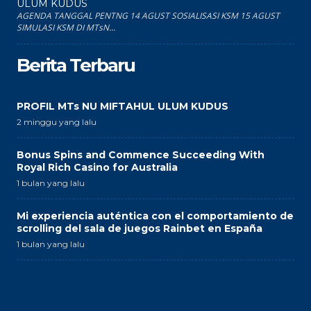
ULUM KUDUS
AGENDA TANGGAL PENTNG 14 AGUST SOSIALISASI KSM 15 AGUST
SIMULASI KSM DI MTsN...
Berita Terbaru
PROFIL MTs NU MIFTAHUL ULUM KUDUS
2 minggu yang lalu
Bonus Spins and Commence Succeeding With
Royal Rich Casino for Australia
1 bulan yang lalu
Mi experiencia auténtica con el comportamiento de
scrolling del sala de juegos Rainbet en España
1 bulan yang lalu