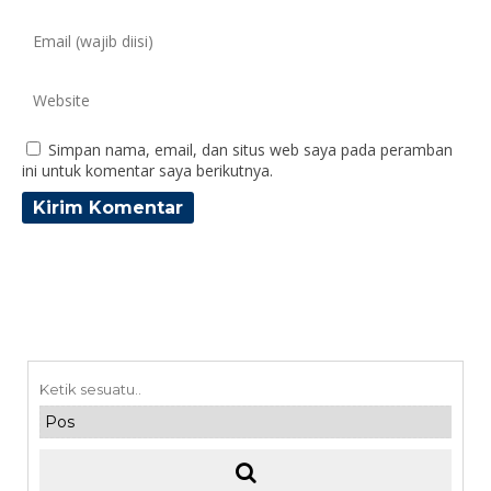
Simpan nama, email, dan situs web saya pada peramban
ini untuk komentar saya berikutnya.