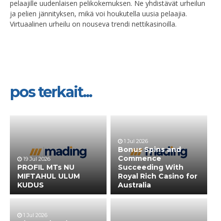
pelaajille uudenlaisen pelikokemuksen. Ne yhdistävät urheilun
ja pelien jännityksen, mikä voi houkutella uusia pelaajia.
Virtuaalinen urheilu on nouseva trendi nettikasinoilla.
pos terkait...
1 Jul 2026
Bonus Spins and
Commence
19 Jul 2026
PROFIL MTs NU
Succeeding With
MIFTAHUL ULUM
Royal Rich Casino for
KUDUS
Australia
1 Jul 2026