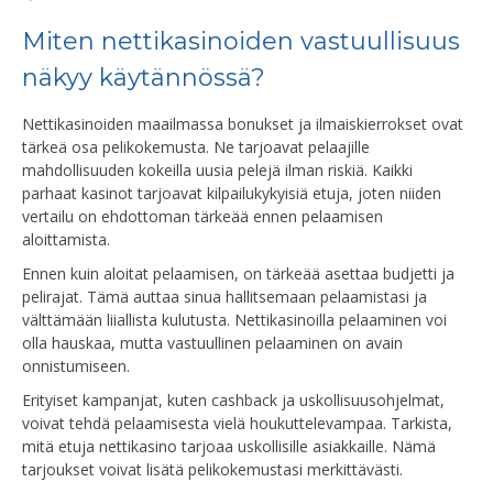
Miten nettikasinoiden vastuullisuus
näkyy käytännössä?
Nettikasinoiden maailmassa bonukset ja ilmaiskierrokset ovat
tärkeä osa pelikokemusta. Ne tarjoavat pelaajille
mahdollisuuden kokeilla uusia pelejä ilman riskiä. Kaikki
parhaat kasinot tarjoavat kilpailukykyisiä etuja, joten niiden
vertailu on ehdottoman tärkeää ennen pelaamisen
aloittamista.
Ennen kuin aloitat pelaamisen, on tärkeää asettaa budjetti ja
pelirajat. Tämä auttaa sinua hallitsemaan pelaamistasi ja
välttämään liiallista kulutusta. Nettikasinoilla pelaaminen voi
olla hauskaa, mutta vastuullinen pelaaminen on avain
onnistumiseen.
Erityiset kampanjat, kuten cashback ja uskollisuusohjelmat,
voivat tehdä pelaamisesta vielä houkuttelevampaa. Tarkista,
mitä etuja nettikasino tarjoaa uskollisille asiakkaille. Nämä
tarjoukset voivat lisätä pelikokemustasi merkittävästi.