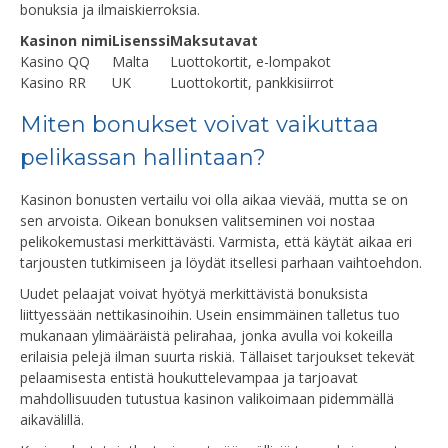
bonuksia ja ilmaiskierroksia.
Kasinon nimi
Lisenssi
Maksutavat
Kasino QQ
Malta
Luottokortit, e-lompakot
Kasino RR
UK
Luottokortit, pankkisiirrot
Miten bonukset voivat vaikuttaa
pelikassan hallintaan?
Kasinon bonusten vertailu voi olla aikaa vievää, mutta se on
sen arvoista. Oikean bonuksen valitseminen voi nostaa
pelikokemustasi merkittävästi. Varmista, että käytät aikaa eri
tarjousten tutkimiseen ja löydät itsellesi parhaan vaihtoehdon.
Uudet pelaajat voivat hyötyä merkittävistä bonuksista
liittyessään nettikasinoihin. Usein ensimmäinen talletus tuo
mukanaan ylimääräistä pelirahaa, jonka avulla voi kokeilla
erilaisia pelejä ilman suurta riskiä. Tällaiset tarjoukset tekevät
pelaamisesta entistä houkuttelevampaa ja tarjoavat
mahdollisuuden tutustua kasinon valikoimaan pidemmällä
aikavälillä.