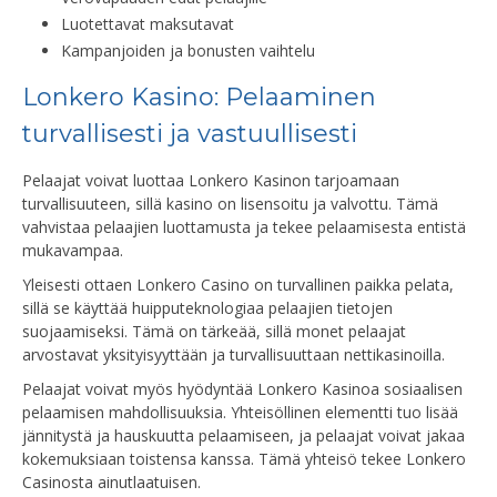
Luotettavat maksutavat
Kampanjoiden ja bonusten vaihtelu
Lonkero Kasino: Pelaaminen
turvallisesti ja vastuullisesti
Pelaajat voivat luottaa Lonkero Kasinon tarjoamaan
turvallisuuteen, sillä kasino on lisensoitu ja valvottu. Tämä
vahvistaa pelaajien luottamusta ja tekee pelaamisesta entistä
mukavampaa.
Yleisesti ottaen Lonkero Casino on turvallinen paikka pelata,
sillä se käyttää huipputeknologiaa pelaajien tietojen
suojaamiseksi. Tämä on tärkeää, sillä monet pelaajat
arvostavat yksityisyyttään ja turvallisuuttaan nettikasinoilla.
Pelaajat voivat myös hyödyntää Lonkero Kasinoa sosiaalisen
pelaamisen mahdollisuuksia. Yhteisöllinen elementti tuo lisää
jännitystä ja hauskuutta pelaamiseen, ja pelaajat voivat jakaa
kokemuksiaan toistensa kanssa. Tämä yhteisö tekee Lonkero
Casinosta ainutlaatuisen.