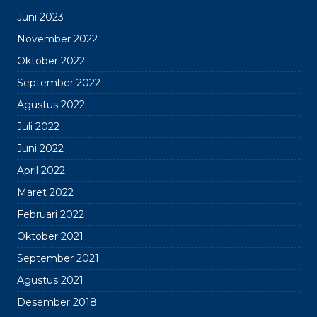
Juni 2023
November 2022
Oktober 2022
September 2022
Agustus 2022
Juli 2022
Juni 2022
April 2022
Maret 2022
Februari 2022
Oktober 2021
September 2021
Agustus 2021
Desember 2018