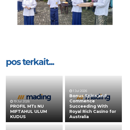
pos terkait...
1 Jul 2026
Bonus Spins and
Commence
19 Jul 2026
PROFIL MTs NU
Succeeding With
MIFTAHUL ULUM
Royal Rich Casino for
KUDUS
Australia