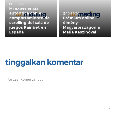
1 Jul 2026
Mi experiencia
auténtica con el
1 Jul 2026
comportamiento de
Prémium online
scrolling del sala de
élmény
juegos Rainbet en
Magyarországon a
España
Mafia Kaszinóval
tinggalkan komentar