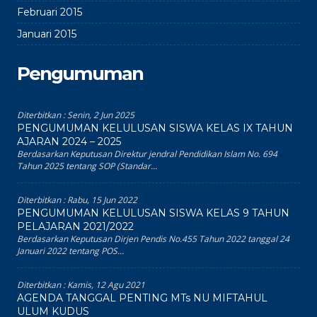
Februari 2015
Januari 2015
Pengumuman
Diterbitkan :
Senin, 2 Jun 2025
PENGUMUMAN KELULUSAN SISWA KELAS IX TAHUN
AJARAN 2024 – 2025
Berdasarkan Keputusan Direktur jendral Pendidikan Islam No. 694
Tahun 2025 tentang SOP (Standar...
Diterbitkan :
Rabu, 15 Jun 2022
PENGUMUMAN KELULUSAN SISWA KELAS 9 TAHUN
PELAJARAN 2021/2022
Berdasarkan Keputusan Dirjen Pendis No.455 Tahun 2022 tanggal 24
Januari 2022 tentang POS...
Diterbitkan :
Kamis, 12 Agu 2021
AGENDA TANGGAL PENTING MTs NU MIFTAHUL
ULUM KUDUS