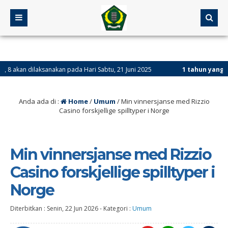
laksanakan pada Hari Sabtu, 21 Juni 2025
1 tahun yang lalu
/ Simula
Anda ada di :
Home
/
Umum
/
Min vinnersjanse med Rizzio
Casino forskjellige spilltyper i Norge
Min vinnersjanse med Rizzio
Casino forskjellige spilltyper i
Norge
Diterbitkan :
Senin, 22 Jun 2026
-
Kategori :
Umum