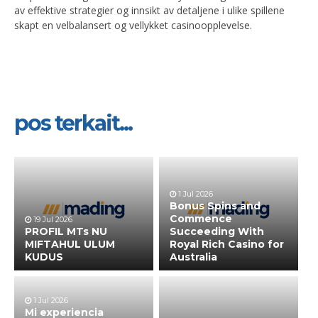
av effektive strategier og innsikt av detaljene i ulike spillene
skapt en velbalansert og vellykket casinoopplevelse.
pos terkait...
1 Jul 2026
Bonus Spins and
Commence
19 Jul 2026
PROFIL MTs NU
Succeeding With
MIFTAHUL ULUM
Royal Rich Casino for
KUDUS
Australia
1 Jul 2026
Mi experiencia