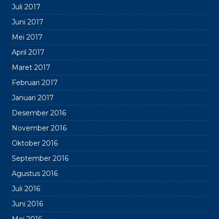
Juli 2017
Juni 2017
Mei 2017
April 2017
Maret 2017
Februari 2017
Januari 2017
Desember 2016
November 2016
Oktober 2016
September 2016
Agustus 2016
Juli 2016
Juni 2016