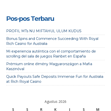
Pos-pos Terbaru
PROFIL MTs NU MIFTAHUL ULUM KUDUS
Bonus Spins and Commence Succeeding With Royal
Rich Casino for Australia
Mi experiencia auténtica con el comportamiento de
scrolling del sala de juegos Rainbet en España
Prémium online élmény Magyarországon a Mafia
Kaszinóval
Quick Payouts Safe Deposits Immense Fun for Australia
at Rich Royal Casino
Agustus 2026
S
S
R
K
J
S
M