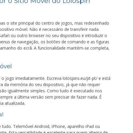
r o Sítio Móvel do Lolospin
as o site principal do centro de jogos, mas redesenhado
positivo móvel. Não é necessário de transferir nada.
afari ou outro browser no seu dispositivo e introduzir o
 menus de navegação, os botões de comando e as figuras
amanho do ecrã. A funcionalidade mantém-se completa,
óvel
 o jogo imediatamente. Escreva lolospins.eu/pt-pt/ e está
ra da memória do seu dispositivo, já que não requer
s são igualmente simples. Como tudo é executado nos
empre a última versão sem precisar de fazer nada. É
a atualizada.
al
tudo. Telemóvel Android, iPhone, aparelho iPad ou
te. Esta versatilidade é excelente para quem alterna de