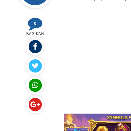
0
BAGIKAN