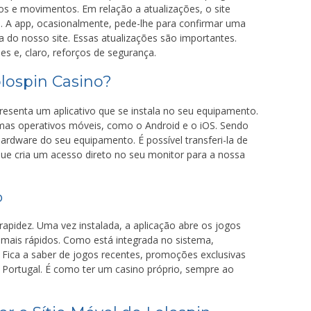
os e movimentos. Em relação a atualizações, o site
 A app, ocasionalmente, pede-lhe para confirmar uma
 do nosso site. Essas atualizações são importantes.
s e, claro, reforços de segurança.
lospin Casino?
resenta um aplicativo que se instala no seu equipamento.
temas operativos móveis, como o Android e o iOS. Sendo
hardware do seu equipamento. É possível transferi-la de
que cria um acesso direto no seu monitor para a nossa
o
apidez. Uma vez instalada, a aplicação abre os jogos
mais rápidos. Como está integrada no sistema,
 Fica a saber de jogos recentes, promoções exclusivas
ortugal. É como ter um casino próprio, sempre ao