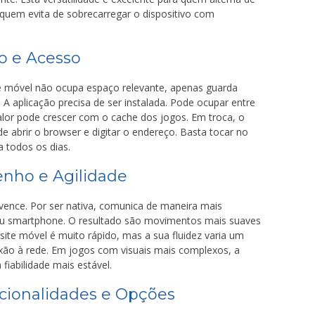
quem evita de sobrecarregar o dispositivo com
o e Acesso
ite móvel não ocupa espaço relevante, apenas guarda
A aplicação precisa de ser instalada. Pode ocupar entre
alor pode crescer com o cache dos jogos. Em troca, o
de abrir o browser e digitar o endereço. Basta tocar no
a todos os dias.
nho e Agilidade
ence. Por ser nativa, comunica de maneira mais
eu smartphone. O resultado são movimentos mais suaves
 site móvel é muito rápido, mas a sua fluidez varia um
xão à rede. Em jogos com visuais mais complexos, a
iabilidade mais estável.
ionalidades e Opções