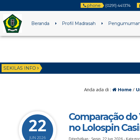
phone
(0291) 441374
Beranda
Profil Madrasah
Pengumuma
SEKILAS INFO
Anda ada di :
Home
/
U
Comparação do 
22
no Lolospin Cas
JUN 2026
Diterbitkan :
Senin, 22 Jun 2026
-
Kategor