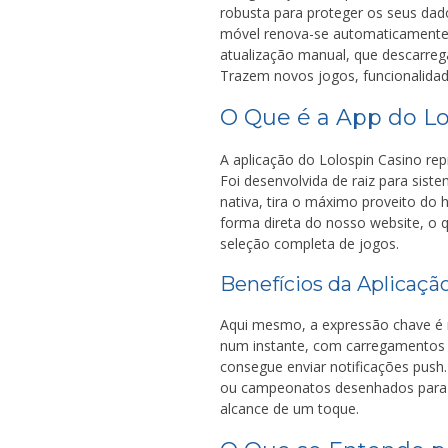
robusta para proteger os seus dad
móvel renova-se automaticamente.
atualização manual, que descarrega
Trazem novos jogos, funcionalidade
O Que é a App do Lo
A aplicação do Lolospin Casino rep
Foi desenvolvida de raiz para sis
nativa, tira o máximo proveito do 
forma direta do nosso website, o 
seleção completa de jogos.
Benefícios da Aplicaçã
Aqui mesmo, a expressão chave é r
num instante, com carregamentos 
consegue enviar notificações push.
ou campeonatos desenhados para P
alcance de um toque.