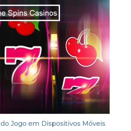
 do Jogo em Dispositivos Móveis