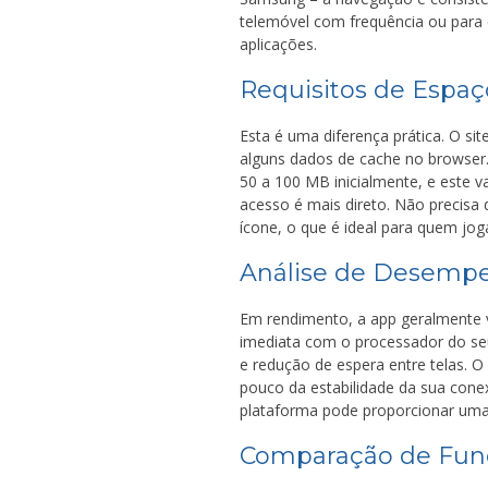
telemóvel com frequência ou para 
aplicações.
Requisitos de Espaç
Esta é uma diferença prática. O s
alguns dados de cache no browser. 
50 a 100 MB inicialmente, e este v
acesso é mais direto. Não precisa 
ícone, o que é ideal para quem jog
Análise de Desempe
Em rendimento, a app geralmente v
imediata com o processador do s
e redução de espera entre telas. O
pouco da estabilidade da sua cone
plataforma pode proporcionar uma f
Comparação de Func