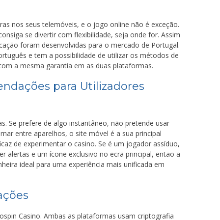
as nos seus telemóveis, e o jogo online não é exceção.
nsiga se divertir com flexibilidade, seja onde for. Assim
cação foram desenvolvidas para o mercado de Portugal.
rtuguês e tem a possibilidade de utilizar os métodos de
com a mesma garantia em as duas plataformas.
ndações para Utilizadores
s. Se prefere de algo instantâneo, não pretende usar
nar entre aparelhos, o site móvel é a sua principal
caz de experimentar o casino. Se é um jogador assíduo,
ter alertas e um ícone exclusivo no ecrã principal, então a
heira ideal para uma experiência mais unificada em
ações
lospin Casino. Ambas as plataformas usam criptografia