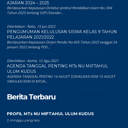
AJARAN 2024 – 2025
Berdasarkan Keputusan Direktur jendral Pendidikan Islam No. 694
Tahun 2025 tentang SOP (Standar...
Diterbitkan :
Rabu, 15 Jun 2022
PENGUMUMAN KELULUSAN SISWA KELAS 9 TAHUN
PELAJARAN 2021/2022
Berdasarkan Keputusan Dirjen Pendis No.455 Tahun 2022 tanggal 24
Januari 2022 tentang POS...
Diterbitkan :
Kamis, 12 Agu 2021
AGENDA TANGGAL PENTING MTs NU MIFTAHUL
ULUM KUDUS
AGENDA TANGGAL PENTNG 14 AGUST SOSIALISASI KSM 15 AGUST
SIMULASI KSM DI MTsN...
Berita Terbaru
PROFIL MTs NU MIFTAHUL ULUM KUDUS
2 minggu yang lalu