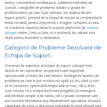
pentru comunitatea românească, subliniind metodele de
contact, categoriile de probleme tratate și gradul de
profesionalism pe care îl pot anticipa. Voi analiza fiecare
aspect practic, pornind de la timpul de reacție la competența în
limba română, pentru a prezenta o imagine completă a ceea
ce înseamnă suportul clienți în această platformă de
cazinou
lolospin
online. Cred cu tărie că o asistență de calitate este
vitală pentru încredere și destindere.
Categorii de Probleme Rezolvate de
Echipa de Suport
Domeniul de expertiză al echipei de suport Lolospin este
destul de de cuprinzător, acoperind toate aspectele
operaționale și multe din cele tehnice. Înțelegerea tipurilor de
probleme pe care le pot rezolva mă ajută să știu când și cum
să le contactez, optimizând timpul atât al meu, cât și al lor.
Sunt convins că o echipă bună este pregătită să manegeze
atât întrebări simple și de rutină, cât și situații complexe care
pot necesita intervenția unui departament specializat. Această
capacitate de a tria și direcționa solicitările în mod eficient este