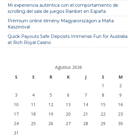
Mi experiencia auténtica con el comportamiento de
scrolling del sala de juegos Rainbet en España
Prémium online élmény Magyarországon a Mafia
Kaszinóval
Quick Payouts Safe Deposits Immense Fun for Australia
at Rich Royal Casino
Agustus 2026
S
S
R
K
J
S
M
1
2
3
4
5
6
7
8
9
10
11
12
13
14
15
16
17
18
19
20
21
22
23
24
25
26
27
28
29
30
31