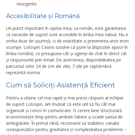
neurgente.
Accesibilitate și Română
Un punct important în opinia mea, ca român, este garantarea
că serviciile de suport sunt accesibile în limba mea nativă. Nu e
vorba doar de ușurință, ci de exactitate și prevenirea unor erori
scumpe. Lolospin Casino susține că pune la dispoziție ajutor în
limba română, ce presupune cât și agenții de chat în direct cât
și răspunsurile prin email. De asemenea, disponibilitatea pe
parcursul celor 24 de ore ale zilei, 7 zile pe săptămână
reprezintă norma
Cum să Soliciți Asistență Eficient
Pentru a obține cel mai rapid și mai precis răspuns al echipei
de suport Lolospin, am învățat că este util să fiu cât mai
organizat și concis în comunicare. O cerere bine structurată
economisește timp pentru ambele tabere și scade șansa de
ambiguitate. În primul rând, recomand să stabilesc canalul
corespunzător pentru gravitatea și complexitatea problemei –