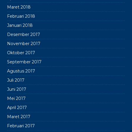
Maret 2018
Februari 2018
Januari 2018
Desember 2017
November 2017
Oktober 2017
September 2017
Agustus 2017
Juli 2017
Juni 2017
Mei 2017
April 2017
Maret 2017
Februari 2017