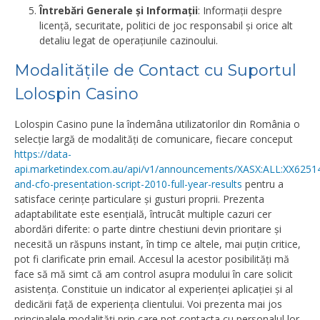
Întrebări Generale și Informații
: Informații despre
licență, securitate, politici de joc responsabil și orice alt
detaliu legat de operațiunile cazinoului.
Modalitățile de Contact cu Suportul
Lolospin Casino
Lolospin Casino pune la îndemâna utilizatorilor din România o
selecție largă de modalități de comunicare, fiecare conceput
https://data-
api.marketindex.com.au/api/v1/announcements/XASX:ALL:XX625142
and-cfo-presentation-script-2010-full-year-results
pentru a
satisface cerințe particulare și gusturi proprii. Prezenta
adaptabilitate este esențială, întrucât multiple cazuri cer
abordări diferite: o parte dintre chestiuni devin prioritare și
necesită un răspuns instant, în timp ce altele, mai puțin critice,
pot fi clarificate prin email. Accesul la acestor posibilități mă
face să mă simt că am control asupra modului în care solicit
asistența. Constituie un indicator al experienței aplicației și al
dedicării față de experiența clientului. Voi prezenta mai jos
principalele modalități prin care pot contacta cu personalul lor