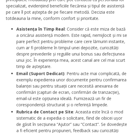
specializat, evidențiind beneficiile fiecăreia și tipul de asistență
pe care îl pot aștepta de pe fiecare metodă. Decizia este
totdeauna la mine, conform confort și prioritate.
Asistența în Timp Real
: Consider că este miza de bază
a oricărui asistență modern. Este rapid, nemijlocit și mi se
pare perfect pentru probleme care cere lămuriri instante,
cum ar fi probleme în timpul unei depozite, curiozități
despre prevederile și regulile unui bonus sau defecțiunea
unui joc. În experiența mea, acest canal are cel mai scurt
timp de așteptare.
Email (Suport Dedicat)
: Pentru acte mai complicată, de
exemplu expedierea unor documente pentru confirmarea
balanței sau pentru situații care necesită anexarea de
confirmări (capturi de ecran, confirmări de tranzacție),
email-ul este opțiunea ideală. Furnizează un fir de
corespondență structurat și o referință limpede.
Rubrica de Contact pe Site
: Aceasta este încă o mod
sistematic de a expedia o solicitare, fiind de obicei ușor
de găsit în secțiunea “Ajutor” sau “Contact”. Se dovedește
a fi eficient pentru propuneri, feedback sau curiozități