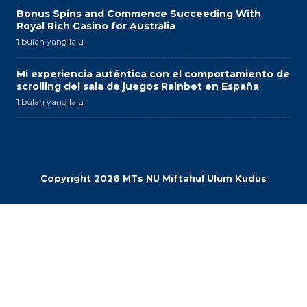
Bonus Spins and Commence Succeeding With
Royal Rich Casino for Australia
1 bulan yang lalu
Mi experiencia auténtica con el comportamiento de
scrolling del sala de juegos Rainbet en España
1 bulan yang lalu
Copyright 2026 MTs NU Miftahul Ulum Kudus