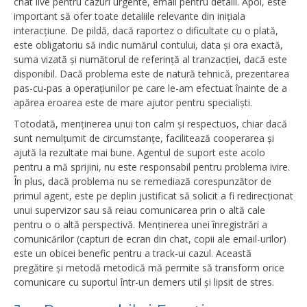
chat live pentru cazuri urgente, email pentru detalii. Apoi, este
important să ofer toate detaliile relevante din inițiala
interacțiune. De pildă, dacă raportez o dificultate cu o plată,
este obligatoriu să indic numărul contului, data și ora exactă,
suma vizată și numătorul de referință al tranzacției, dacă este
disponibil. Dacă problema este de natură tehnică, prezentarea
pas-cu-pas a operațiunilor pe care le-am efectuat înainte de a
apărea eroarea este de mare ajutor pentru specialiști.
Totodată, menținerea unui ton calm și respectuos, chiar dacă
sunt nemulțumit de circumstanțe, facilitează cooperarea și
ajută la rezultate mai bune. Agentul de suport este acolo
pentru a mă sprijini, nu este responsabil pentru problema ivire.
În plus, dacă problema nu se remediază corespunzător de
primul agent, este pe deplin justificat să solicit a fi redirecționat
unui supervizor sau să reiau comunicarea prin o altă cale
pentru o o altă perspectivă. Menținerea unei înregistrări a
comunicărilor (capturi de ecran din chat, copii ale email-urilor)
este un obicei benefic pentru a track-ui cazul. Această
pregătire și metodă metodică mă permite să transform orice
comunicare cu suportul într-un demers util și lipsit de stres.