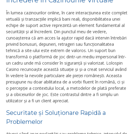
Încredere în Cazinourile Virtuale
În lumea cazinourilor online, în care interacțiunea este complet
virtuală și tranzacțiile implică bani reali, disponibilitatea unei
echipe de suport active reprezintă un element fundamental al
securității și al încrederii. Din punctul meu de vedere,
cunoașterea că am acces la ajutor rapid dacă intervin întrebări
privind bonusuri, depuneri, retrageri sau funcționalitatea
tehnică a site-ului este extrem de valoros. Un suport bun
transformă o platformă de joc dintr-un mediu impersonal într-
un cadru unde mă consider în siguranță și valorizat. Lolospin
Casino recunoaște această situație și și-a creat serviciul având
în vedere la nevoile particulare ale pieței românești. Aceasta
presupune nu doar abilitatea de a vorbi fluent în română, ci și
o percepție a contextului local, a metodelor de plată preferate
și a obiceiurilor de joc. Este contrastul dintre a fi simplu un
utilizator și a fi un client apreciat.
Securitate și Soluționare Rapidă a
Problemelor
Atunci când apar neclarități sau probleme tehnice, intervalul de