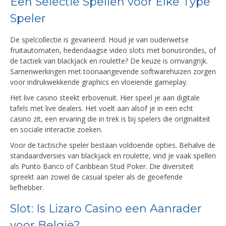
Een Selectie Spellen voor Elke Type
Speler
De spelcollectie is gevarieerd. Houd je van ouderwetse
fruitautomaten, hedendaagse video slots met bonusrondes, of
de tactiek van blackjack en roulette? De keuze is omvangrijk.
Samenwerkingen met toonaangevende softwarehuizen zorgen
voor indrukwekkende graphics en vloeiende gameplay.
Het live casino steekt erbovenuit. Hier speel je aan digitale
tafels met live dealers. Het voelt aan alsof je in een echt
casino zit, een ervaring die in trek is bij spelers die originaliteit
en sociale interactie zoeken.
Voor de tactische speler bestaan voldoende opties. Behalve de
standaardversies van blackjack en roulette, vind je vaak spellen
als Punto Banco of Caribbean Stud Poker. Die diversiteit
spreekt aan zowel de casual speler als de geoefende
liefhebber.
Slot: Is Lizaro Casino een Aanrader
voor België?