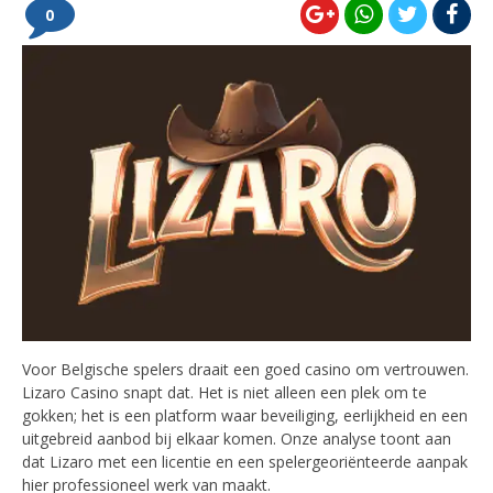
0
Voor Belgische spelers draait een goed casino om vertrouwen.
Lizaro Casino snapt dat. Het is niet alleen een plek om te
gokken; het is een platform waar beveiliging, eerlijkheid en een
uitgebreid aanbod bij elkaar komen. Onze analyse toont aan
dat Lizaro met een licentie en een spelergeoriënteerde aanpak
hier professioneel werk van maakt.