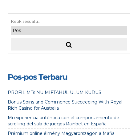
Pos-pos Terbaru
PROFIL MTs NU MIFTAHUL ULUM KUDUS
Bonus Spins and Commence Succeeding With Royal
Rich Casino for Australia
Mi experiencia auténtica con el comportamiento de
scrolling del sala de juegos Rainbet en España
Prémium online élmény Magyarországon a Mafia