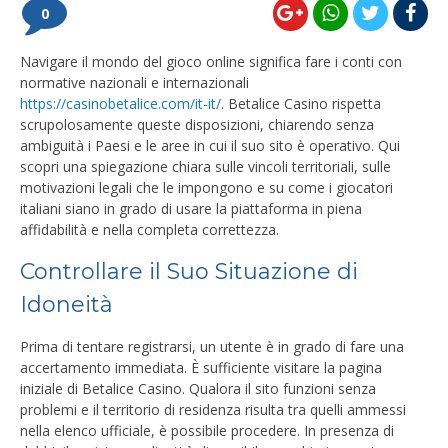
0
Navigare il mondo del gioco online significa fare i conti con
normative nazionali e internazionali
https://casinobetalice.com/it-it/
. Betalice Casino rispetta
scrupolosamente queste disposizioni, chiarendo senza
ambiguità i Paesi e le aree in cui il suo sito è operativo. Qui
scopri una spiegazione chiara sulle vincoli territoriali, sulle
motivazioni legali che le impongono e su come i giocatori
italiani siano in grado di usare la piattaforma in piena
affidabilità e nella completa correttezza.
Controllare il Suo Situazione di
Idoneità
Prima di tentare registrarsi, un utente è in grado di fare una
accertamento immediata. È sufficiente visitare la pagina
iniziale di Betalice Casino. Qualora il sito funzioni senza
problemi e il territorio di residenza risulta tra quelli ammessi
nella elenco ufficiale, è possibile procedere. In presenza di