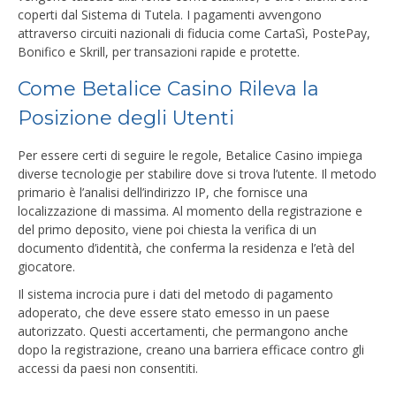
coperti dal Sistema di Tutela. I pagamenti avvengono
attraverso circuiti nazionali di fiducia come CartaSì, PostePay,
Bonifico e Skrill, per transazioni rapide e protette.
Come Betalice Casino Rileva la
Posizione degli Utenti
Per essere certi di seguire le regole, Betalice Casino impiega
diverse tecnologie per stabilire dove si trova l’utente. Il metodo
primario è l’analisi dell’indirizzo IP, che fornisce una
localizzazione di massima. Al momento della registrazione e
del primo deposito, viene poi chiesta la verifica di un
documento d’identità, che conferma la residenza e l’età del
giocatore.
Il sistema incrocia pure i dati del metodo di pagamento
adoperato, che deve essere stato emesso in un paese
autorizzato. Questi accertamenti, che permangono anche
dopo la registrazione, creano una barriera efficace contro gli
accessi da paesi non consentiti.