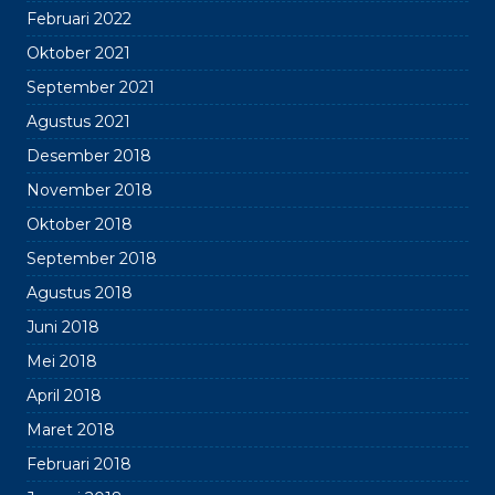
Februari 2022
Oktober 2021
September 2021
Agustus 2021
Desember 2018
November 2018
Oktober 2018
September 2018
Agustus 2018
Juni 2018
Mei 2018
April 2018
Maret 2018
Februari 2018