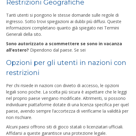
Restrizioni Geografiche
Tanti utenti si pongono le stesse domande sulle regole di
ingresso. Sotto trovi spiegazioni ai dubbi più diffusi. Queste
informazioni completano quanto già spiegato nei Termini
Generali della sito.
Sono autorizzato a scommettere se sono in vacanza
all’estero?
Dipendono dal paese. Se sei
Opzioni per gli utenti in nazioni con
restrizioni
Per chi risiede in nazioni con divieto di accesso, le opzioni
legali sono poche. La scelta più sicura è aspettare che le leggi
nel proprio paese vengano modificate. Altrimenti, si possono
individuare piattaforme dotate di una licenza specifica per quel
paese, avendo sempre l’accortezza di verificarne la validità per
non rischiare.
Alcuni paesi offrono siti di gioco statali o licenziatari ufficiali.
Affidarsi a queste garantisce una protezione legale.