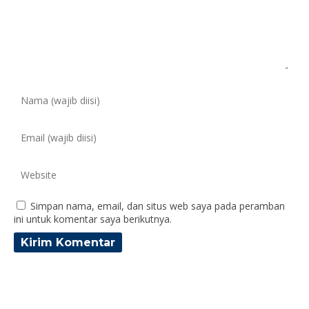
Simpan nama, email, dan situs web saya pada peramban
ini untuk komentar saya berikutnya.