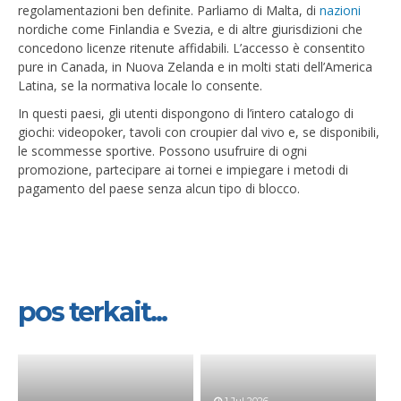
regolamentazioni ben definite. Parliamo di Malta, di
nazioni
nordiche come Finlandia e Svezia, e di altre giurisdizioni che
concedono licenze ritenute affidabili. L’accesso è consentito
pure in Canada, in Nuova Zelanda e in molti stati dell’America
Latina, se la normativa locale lo consente.
In questi paesi, gli utenti dispongono di l’intero catalogo di
giochi: videopoker, tavoli con croupier dal vivo e, se disponibili,
le scommesse sportive. Possono usufruire di ogni
promozione, partecipare ai tornei e impiegare i metodi di
pagamento del paese senza alcun tipo di blocco.
pos terkait...