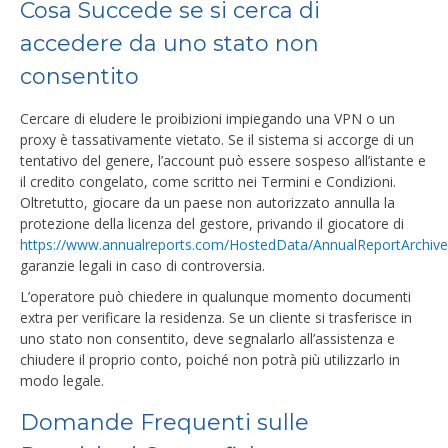
Cosa Succede se si cerca di
accedere da uno stato non
consentito
Cercare di eludere le proibizioni impiegando una VPN o un
proxy è tassativamente vietato. Se il sistema si accorge di un
tentativo del genere, l’account può essere sospeso all’istante e
il credito congelato, come scritto nei Termini e Condizioni.
Oltretutto, giocare da un paese non autorizzato annulla la
protezione della licenza del gestore, privando il giocatore di
https://www.annualreports.com/HostedData/AnnualReportArchiv
garanzie legali in caso di controversia.
L’operatore può chiedere in qualunque momento documenti
extra per verificare la residenza. Se un cliente si trasferisce in
uno stato non consentito, deve segnalarlo all’assistenza e
chiudere il proprio conto, poiché non potrà più utilizzarlo in
modo legale.
Domande Frequenti sulle