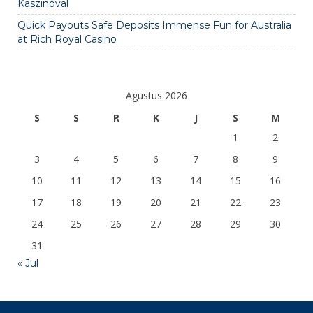
Kaszinóval
Quick Payouts Safe Deposits Immense Fun for Australia
at Rich Royal Casino
Agustus 2026
S
S
R
K
J
S
M
1
2
3
4
5
6
7
8
9
10
11
12
13
14
15
16
17
18
19
20
21
22
23
24
25
26
27
28
29
30
31
« Jul