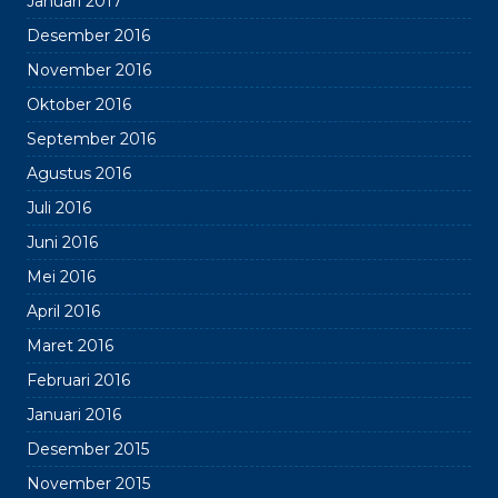
Januari 2017
Desember 2016
November 2016
Oktober 2016
September 2016
Agustus 2016
Juli 2016
Juni 2016
Mei 2016
April 2016
Maret 2016
Februari 2016
Januari 2016
Desember 2015
November 2015