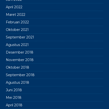
April 2022
Maret 2022
Februari 2022
Oktober 2021
September 2021
Agustus 2021
Desember 2018
November 2018
Oktober 2018
September 2018
Agustus 2018
Juni 2018
Mei 2018
April 2018