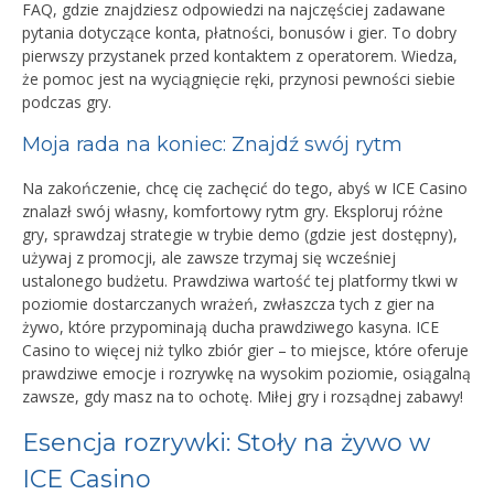
FAQ, gdzie znajdziesz odpowiedzi na najczęściej zadawane
pytania dotyczące konta, płatności, bonusów i gier. To dobry
pierwszy przystanek przed kontaktem z operatorem. Wiedza,
że pomoc jest na wyciągnięcie ręki, przynosi pewności siebie
podczas gry.
Moja rada na koniec: Znajdź swój rytm
Na zakończenie, chcę cię zachęcić do tego, abyś w ICE Casino
znalazł swój własny, komfortowy rytm gry. Eksploruj różne
gry, sprawdzaj strategie w trybie demo (gdzie jest dostępny),
używaj z promocji, ale zawsze trzymaj się wcześniej
ustalonego budżetu. Prawdziwa wartość tej platformy tkwi w
poziomie dostarczanych wrażeń, zwłaszcza tych z gier na
żywo, które przypominają ducha prawdziwego kasyna. ICE
Casino to więcej niż tylko zbiór gier – to miejsce, które oferuje
prawdziwe emocje i rozrywkę na wysokim poziomie, osiągalną
zawsze, gdy masz na to ochotę. Miłej gry i rozsądnej zabawy!
Esencja rozrywki: Stoły na żywo w
ICE Casino