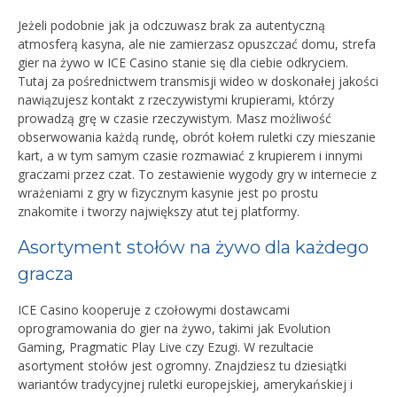
Jeżeli podobnie jak ja odczuwasz brak za autentyczną
atmosferą kasyna, ale nie zamierzasz opuszczać domu, strefa
gier na żywo w ICE Casino stanie się dla ciebie odkryciem.
Tutaj za pośrednictwem transmisji wideo w doskonałej jakości
nawiązujesz kontakt z rzeczywistymi krupierami, którzy
prowadzą grę w czasie rzeczywistym. Masz możliwość
obserwowania każdą rundę, obrót kołem ruletki czy mieszanie
kart, a w tym samym czasie rozmawiać z krupierem i innymi
graczami przez czat. To zestawienie wygody gry w internecie z
wrażeniami z gry w fizycznym kasynie jest po prostu
znakomite i tworzy największy atut tej platformy.
Asortyment stołów na żywo dla każdego
gracza
ICE Casino kooperuje z czołowymi dostawcami
oprogramowania do gier na żywo, takimi jak Evolution
Gaming, Pragmatic Play Live czy Ezugi. W rezultacie
asortyment stołów jest ogromny. Znajdziesz tu dziesiątki
wariantów tradycyjnej ruletki europejskiej, amerykańskiej i