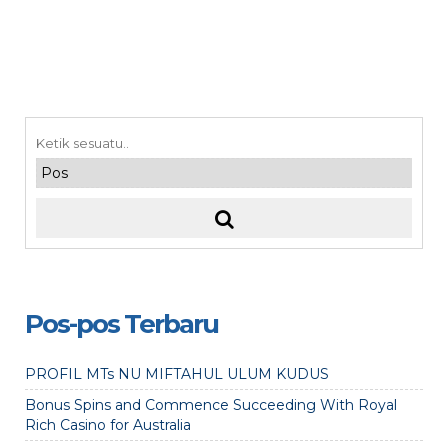
Pos-pos Terbaru
PROFIL MTs NU MIFTAHUL ULUM KUDUS
Bonus Spins and Commence Succeeding With Royal
Rich Casino for Australia