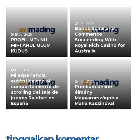
1 Jul 2026
Bonus Spins and
Commence
19 Jul 2026
PROFIL MTs NU
Succeeding With
MIFTAHUL ULUM
Royal Rich Casino for
KUDUS
Australia
1 Jul 2026
Mi experiencia
auténtica con el
1 Jul 2026
comportamiento de
Prémium online
scrolling del sala de
élmény
juegos Rainbet en
Magyarországon a
España
Mafia Kaszinóval
tinggalkan komentar