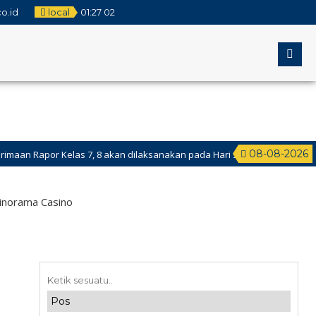
o.id
local
01
:
27
03
08-08-2026
las 7, 8 akan dilaksanakan pada Hari Sabtu, 21 Juni 2025
1 tah
 Winorama Casino