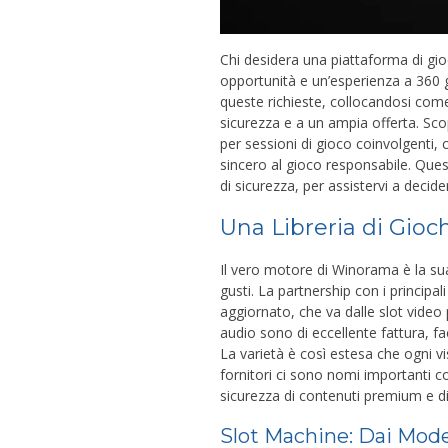
Chi desidera una piattaforma di gi
opportunità e un’esperienza a 360 
queste richieste, collocandosi come 
sicurezza e a un ampia offerta. Sc
per sessioni di gioco coinvolgenti,
sincero al gioco responsabile. Quest
di sicurezza, per assistervi a decide
Una Libreria di Gioch
Il vero motore di Winorama è la sua
gusti. La partnership con i principa
aggiornato, che va dalle slot video
audio sono di eccellente fattura, 
La varietà è così estesa che ogni vis
fornitori ci sono nomi importanti 
sicurezza di contenuti premium e di
Slot Machine: Dai Model