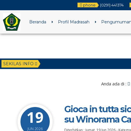
phone
(0291) 441374
Beranda
Profil Madrasah
Pengumuma
SEKILAS INFO
Anda ada di :
Gioca in tutta si
19
su Winorama Ca
JUN 2026
Diterbitkan :
Jumat, 19 Jun 2026
-
Kategor