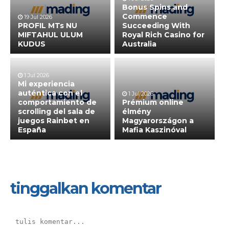
Bonus Spins and
Commence
19 Jul 2026
PROFIL MTs NU
Succeeding With
MIFTAHUL ULUM
Royal Rich Casino for
KUDUS
Australia
1 Jul 2026
Mi experiencia
auténtica con el
1 Jul 2026
comportamiento de
Prémium online
scrolling del sala de
élmény
juegos Rainbet en
Magyarországon a
España
Mafia Kaszinóval
tinggalkan komentar