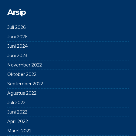
Arsip
Juli 2026
Juni 2026
Juni 2024
Juni 2023
November 2022
Oktober 2022
September 2022
Agustus 2022
Juli 2022
Juni 2022
April 2022
Maret 2022