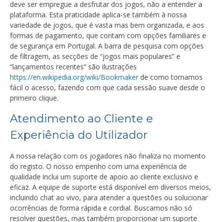
deve ser empregue a desfrutar dos jogos, não a entender a
plataforma. Esta praticidade aplica-se também à nossa
variedade de jogos, que é vasta mas bem organizada, e aos
formas de pagamento, que contam com opções familiares e
de segurança em Portugal. A barra de pesquisa com opções
de filtragem, as secções de “jogos mais populares” e
“lançamentos recentes” são ilustrações
https://en.wikipedia.org/wiki/Bookmaker
de como tornamos
fácil o acesso, fazendo com que cada sessão suave desde o
primeiro clique.
Atendimento ao Cliente e
Experiência do Utilizador
A nossa relação com os jogadores não finaliza no momento
do registo. O nosso empenho com uma experiência de
qualidade inclui um suporte de apoio ao cliente exclusivo e
eficaz. A equipe de suporte está disponível em diversos meios,
incluindo chat ao vivo, para atender a questões ou solucionar
ocorrências de forma rápida e cordial. Buscamos não só
resolver questões, mas também proporcionar um suporte