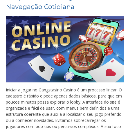
Navegação Cotidiana
Iniciar a jogar no Gangstasino Casino é um processo linear. O
cadastro é rápido e pede apenas dados básicos, para que em
poucos minutos possa explorar o lobby. A interface do site é
organizada e fácil de usar, com menus bem definidos e uma
estrutura coerente que auxilia a localizar o seu jogo preferido
ou a conhecer novidades. Evitamos sobrecarregar os
jogadores com pop-ups ou percursos complexos. A sua foco