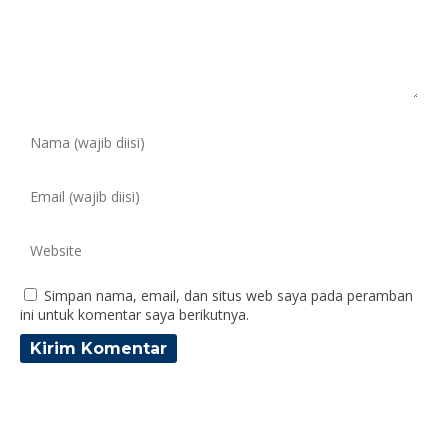
Simpan nama, email, dan situs web saya pada peramban
ini untuk komentar saya berikutnya.