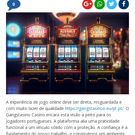
0
A experiência de jogo online deve ser direta, resguardada e
com muito lazer de qualidade
https://gangstasinoo.eu/pt-pt/
. O
Gangstasino Casino encara esta visão a peito para os
jogadores portugueses. A plataforma alia uma praticidade
funcional a um vínculo sólido com a proteção. A confiança é a
fundamento do nosso trabalho, e construímos um ambiente