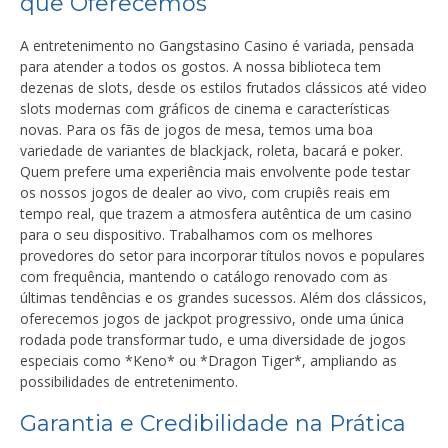
que Oferecemos
A entretenimento no Gangstasino Casino é variada, pensada
para atender a todos os gostos. A nossa biblioteca tem
dezenas de slots, desde os estilos frutados clássicos até video
slots modernas com gráficos de cinema e características
novas. Para os fãs de jogos de mesa, temos uma boa
variedade de variantes de blackjack, roleta, bacará e poker.
Quem prefere uma experiência mais envolvente pode testar
os nossos jogos de dealer ao vivo, com crupiês reais em
tempo real, que trazem a atmosfera autêntica de um casino
para o seu dispositivo. Trabalhamos com os melhores
provedores do setor para incorporar títulos novos e populares
com frequência, mantendo o catálogo renovado com as
últimas tendências e os grandes sucessos. Além dos clássicos,
oferecemos jogos de jackpot progressivo, onde uma única
rodada pode transformar tudo, e uma diversidade de jogos
especiais como *Keno* ou *Dragon Tiger*, ampliando as
possibilidades de entretenimento.
Garantia e Credibilidade na Prática