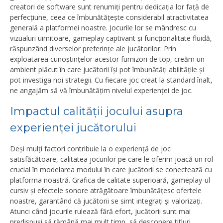
creatori de software sunt renumiți pentru dedicația lor față de
perfecțiune, ceea ce îmbunătățește considerabil atractivitatea
generală a platformei noastre. Jocurile lor se mândresc cu
vizualuri uimitoare, gameplay captivant și funcționalitate fluidă,
răspunzând diverselor preferințe ale jucătorilor. Prin
exploatarea cunoștințelor acestor furnizori de top, creăm un
ambient plăcut în care jucătorii își pot îmbunătăți abilitățile și
pot investiga noi strategii. Cu fiecare joc creat la standard înalt,
ne angajăm să vă îmbunătățim nivelul experienței de joc.
Impactul calității jocului asupra
experienței jucătorului
Deși mulți factori contribuie la o experiență de joc
satisfăcătoare, calitatea jocurilor pe care le oferim joacă un rol
crucial în modelarea modului în care jucătorii se conectează cu
platforma noastră. Grafica de calitate superioară, gameplay-ul
cursiv și efectele sonore atrăgătoare îmbunătățesc ofertele
noastre, garantând că jucătorii se simt integrați și valorizați.
Atunci când jocurile rulează fără efort, jucătorii sunt mai
predispuși să rămână mai mult timp, să descopere titluri