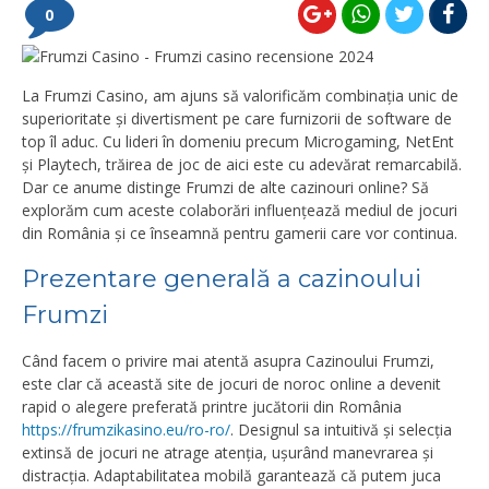
0
La Frumzi Casino, am ajuns să valorificăm combinația unic de
superioritate și divertisment pe care furnizorii de software de
top îl aduc. Cu lideri în domeniu precum Microgaming, NetEnt
și Playtech, trăirea de joc de aici este cu adevărat remarcabilă.
Dar ce anume distinge Frumzi de alte cazinouri online? Să
explorăm cum aceste colaborări influențează mediul de jocuri
din România și ce înseamnă pentru gamerii care vor continua.
Prezentare generală a cazinoului
Frumzi
Când facem o privire mai atentă asupra Cazinoului Frumzi,
este clar că această site de jocuri de noroc online a devenit
rapid o alegere preferată printre jucătorii din România
https://frumzikasino.eu/ro-ro/
. Designul sa intuitivă și selecția
extinsă de jocuri ne atrage atenția, ușurând manevrarea și
distracția. Adaptabilitatea mobilă garantează că putem juca