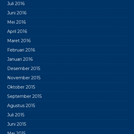
Juli 2016
Juni 2016
Mei 2016
April 2016
Maret 2016
Februari 2016
Januari 2016
Desember 2015
November 2015
Oktober 2015
September 2015
Agustus 2015
Juli 2015
Juni 2015
Mei 2015