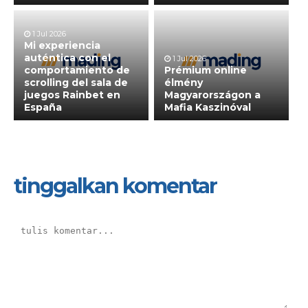
1 Jul 2026
Mi experiencia
auténtica con el
1 Jul 2026
comportamiento de
Prémium online
scrolling del sala de
élmény
juegos Rainbet en
Magyarországon a
España
Mafia Kaszinóval
tinggalkan komentar