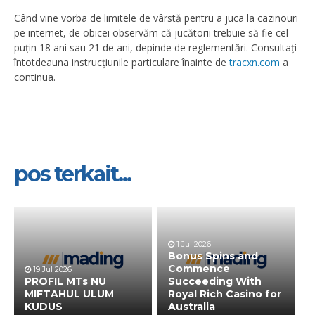
Când vine vorba de limitele de vârstă pentru a juca la cazinouri
pe internet, de obicei observăm că jucătorii trebuie să fie cel
puțin 18 ani sau 21 de ani, depinde de reglementări. Consultați
întotdeauna instrucțiunile particulare înainte de
tracxn.com
a
continua.
pos terkait...
1 Jul 2026
Bonus Spins and
Commence
19 Jul 2026
PROFIL MTs NU
Succeeding With
MIFTAHUL ULUM
Royal Rich Casino for
KUDUS
Australia