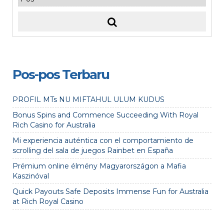
Pos-pos Terbaru
PROFIL MTs NU MIFTAHUL ULUM KUDUS
Bonus Spins and Commence Succeeding With Royal
Rich Casino for Australia
Mi experiencia auténtica con el comportamiento de
scrolling del sala de juegos Rainbet en España
Prémium online élmény Magyarországon a Mafia
Kaszinóval
Quick Payouts Safe Deposits Immense Fun for Australia
at Rich Royal Casino