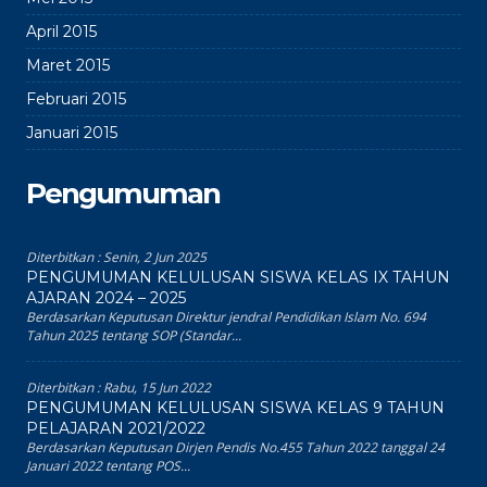
April 2015
Maret 2015
Februari 2015
Januari 2015
Pengumuman
Diterbitkan :
Senin, 2 Jun 2025
PENGUMUMAN KELULUSAN SISWA KELAS IX TAHUN
AJARAN 2024 – 2025
Berdasarkan Keputusan Direktur jendral Pendidikan Islam No. 694
Tahun 2025 tentang SOP (Standar...
Diterbitkan :
Rabu, 15 Jun 2022
PENGUMUMAN KELULUSAN SISWA KELAS 9 TAHUN
PELAJARAN 2021/2022
Berdasarkan Keputusan Dirjen Pendis No.455 Tahun 2022 tanggal 24
Januari 2022 tentang POS...