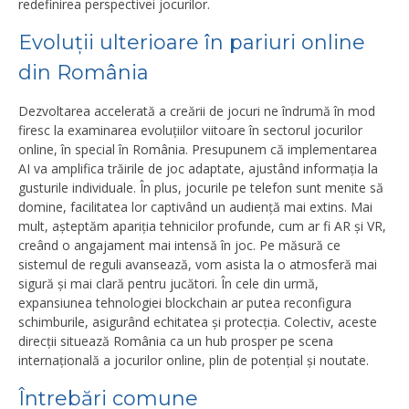
redefinirea perspectivei jocurilor.
Evoluții ulterioare în pariuri online
din România
Dezvoltarea accelerată a creării de jocuri ne îndrumă în mod
firesc la examinarea evoluțiilor viitoare în sectorul jocurilor
online, în special în România. Presupunem că implementarea
AI va amplifica trăirile de joc adaptate, ajustând informația la
gusturile individuale. În plus, jocurile pe telefon sunt menite să
domine, facilitatea lor captivând un audiență mai extins. Mai
mult, așteptăm apariția tehnicilor profunde, cum ar fi AR și VR,
creând o angajament mai intensă în joc. Pe măsură ce
sistemul de reguli avansează, vom asista la o atmosferă mai
sigură și mai clară pentru jucători. În cele din urmă,
expansiunea tehnologiei blockchain ar putea reconfigura
schimburile, asigurând echitatea și protecția. Colectiv, aceste
direcții situează România ca un hub prosper pe scena
internațională a jocurilor online, plin de potențial și noutate.
Întrebări comune