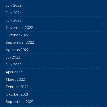
Juni 2026
Juni 2024
Juni 2023
November 2022
Oktober 2022
September 2022
Agustus 2022
Juli 2022
Juni 2022
April 2022
Maret 2022
Februari 2022
Oktober 2021
September 2021