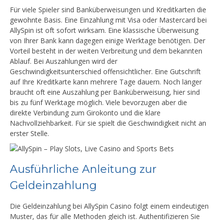
Für viele Spieler sind Banküberweisungen und Kreditkarten die
gewohnte Basis. Eine Einzahlung mit Visa oder Mastercard bei
AllySpin ist oft sofort wirksam. Eine klassische Überweisung
von Ihrer Bank kann dagegen einige Werktage benötigen. Der
Vorteil besteht in der weiten Verbreitung und dem bekannten
Ablauf. Bei Auszahlungen wird der
Geschwindigkeitsunterschied offensichtlicher. Eine Gutschrift
auf Ihre Kreditkarte kann mehrere Tage dauern. Noch länger
braucht oft eine Auszahlung per Banküberweisung, hier sind
bis zu fünf Werktage möglich. Viele bevorzugen aber die
direkte Verbindung zum Girokonto und die klare
Nachvollziehbarkeit. Für sie spielt die Geschwindigkeit nicht an
erster Stelle.
Ausführliche Anleitung zur
Geldeinzahlung
Die Geldeinzahlung bei AllySpin Casino folgt einem eindeutigen
Muster, das für alle Methoden gleich ist. Authentifizieren Sie