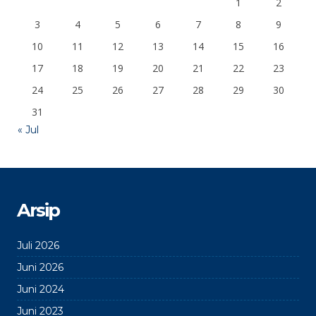
1
2
3
4
5
6
7
8
9
10
11
12
13
14
15
16
17
18
19
20
21
22
23
24
25
26
27
28
29
30
31
« Jul
Arsip
Juli 2026
Juni 2026
Juni 2024
Juni 2023