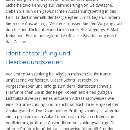
Sicherheitsvorkehrung zur Verhinderung von Geldwäsche.
Geben Sie nun den gewünschten Auszahlungsbetrag in das
Feld. Er darf innerhalb der festgelegten Limits liegen. Fordern
Sie an die Auszahlung. Meistens müssen Sie den Vorgang noch
durch einen Klick auf einen Link in einer Bestätigungs-E-Mail
freigeben. Erst dann beginnt die offizielle Bearbeitung durch
das Casino.
Identitätsprüfung und
Bearbeitungszeiten
Vor ersten Auszahlung bei AllySpin müssen Sie Ihr Konto
umfassend verifizieren. Dieser Schritt ist rechtlich
vorgeschrieben und erfolgt zum dem Identitätsnachweis.
Hierfür reichen Sie in der Regel Kopien ein: eines gültigen
Lichtbildausweises, eines aktuellen Adressnachweises wie
einer Stromrechnung und manchmal auch Ihrer eingesetzten
Zahlungsmittel. Die Dauer dieser Prüfung variiert, ist aber für
einen problemlosen Ablauf unerlässlich. Nach erfolgreicher
Verifizierung prüft das Casino Ihren Auszahlungsantrag. Die
interne Prüfung benötigt typischerweise bis zu 48 Stunden.