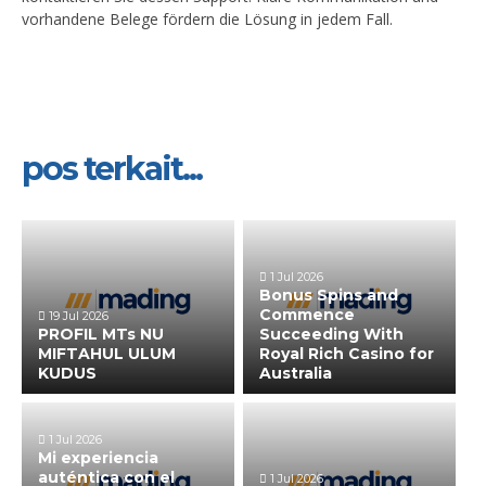
vorhandene Belege fördern die Lösung in jedem Fall.
pos terkait...
1 Jul 2026
Bonus Spins and
Commence
19 Jul 2026
PROFIL MTs NU
Succeeding With
MIFTAHUL ULUM
Royal Rich Casino for
KUDUS
Australia
1 Jul 2026
Mi experiencia
auténtica con el
1 Jul 2026