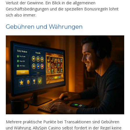
Verlust der Gewinne. Ein Blick in die allgemeinen
Geschäftsbedingungen und die speziellen Bonusregeln lohnt
sich also immer.
Gebühren und Währungen
Mehrere praktische Punkte bei Transaktionen sind Gebühren
und Währung. AllySpin Casino selbst fordert in der Regel keine