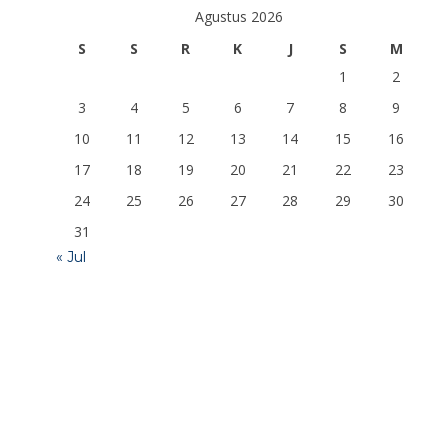
Agustus 2026
S
S
R
K
J
S
M
1
2
3
4
5
6
7
8
9
10
11
12
13
14
15
16
17
18
19
20
21
22
23
24
25
26
27
28
29
30
31
« Jul