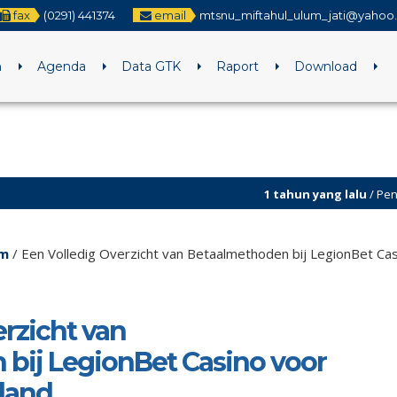
fax
(0291) 441374
email
mtsnu_miftahul_ulum_jati@yahoo.
n
Agenda
Data GTK
Raport
Download
1 tahun yang lalu
/ Penerimaan Rapor 
m
/
Een Volledig Overzicht van Betaalmethoden bij LegionBet Cas
rzicht van
bij LegionBet Casino voor
rland