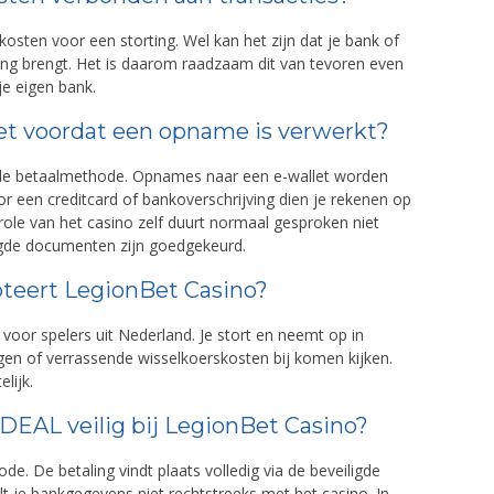
osten voor een storting. Wel kan het zijn dat je bank of
ing brengt. Het is daarom raadzaam dit van tevoren even
e eigen bank.
het voordat een opname is verwerkt?
eerde betaalmethode. Opnames naar een e-wallet worden
r een creditcard of bankoverschrijving dien je rekenen op
role van het casino zelf duurt normaal gesproken niet
aagde documenten zijn goedgekeurd.
pteert LegionBet Casino?
 voor spelers uit Nederland. Je stort en neemt op in
gen of verrassende wisselkoerskosten bij komen kijken.
lijk.
iDEAL veilig bij LegionBet Casino?
e. De betaling vindt plaats volledig via de beveiligde
lt je bankgegevens niet rechtstreeks met het casino. In