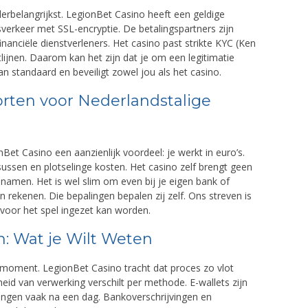
 allerbelangrijkst. LegionBet Casino heeft een geldige
sverkeer met SSL-encryptie. De betalingspartners zijn
nciële dienstverleners. Het casino past strikte KYC (Ken
tlijnen. Daarom kan het zijn dat je om een legitimatie
n standaard en beveiligt zowel jou als het casino.
rten voor Nederlandstalige
Bet Casino een aanzienlijk voordeel: je werkt in euro’s.
ssen en plotselinge kosten. Het casino zelf brengt geen
pnamen. Het is wel slim om even bij je eigen bank of
n rekenen. Die bepalingen bepalen zij zelf. Ons streven is
t voor het spel ingezet kan worden.
 Wat je Wilt Weten
 moment. LegionBet Casino tracht dat proces zo vlot
heid van verwerking verschilt per methode. E-wallets zijn
ingen vaak na een dag. Bankoverschrijvingen en