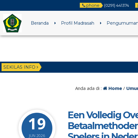
phone
(0291) 441374
Beranda
Profil Madrasah
Pengumuma
SEKILAS INFO
Anda ada di :
Home
/
Umu
Een Volledig Ove
19
Betaalmethoden 
Spelers in Nede
JUN 2026