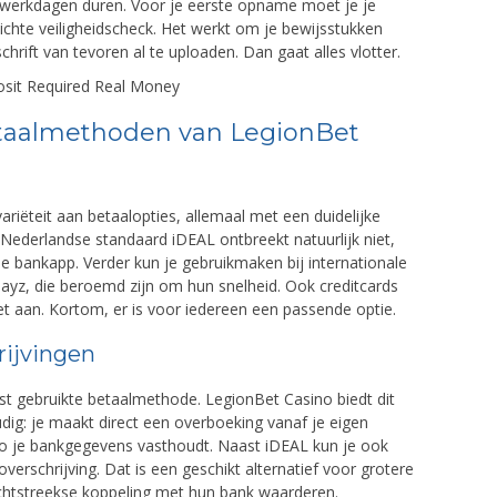
 werkdagen duren. Voor je eerste opname moet je je
rplichte veiligheidscheck. Het werkt om je bewijsstukken
hrift van tevoren al te uploaden. Dan gaat alles vlotter.
etaalmethoden van LegionBet
ariëteit aan betaalopties, allemaal met een duidelijke
 Nederlandse standaard iDEAL ontbreekt natuurlijk niet,
je bankapp. Verder kun je gebruikmaken bij internationale
coPayz, die beroemd zijn om hun snelheid. Ook creditcards
et aan. Kortom, er is voor iedereen een passende optie.
ijvingen
est gebruikte betaalmethode. LegionBet Casino biedt dit
dig: je maakt direct een overboeking vanaf je eigen
no je bankgegevens vasthoudt. Naast iDEAL kun je ook
verschrijving. Dat is een geschikt alternatief voor grotere
echtstreekse koppeling met hun bank waarderen.