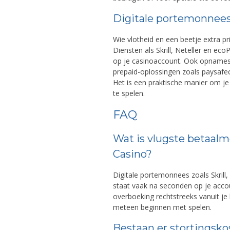
Digitale portemonnees
Wie vlotheid en een beetje extra pri
Diensten als Skrill, Neteller en e
op je casinoaccount. Ook opnames 
prepaid-oplossingen zoals paysafec
Het is een praktische manier om j
te spelen.
FAQ
Wat is vlugste betaalm
Casino?
Digitale portemonnees zoals Skrill,
staat vaak na seconden op je acco
overboeking rechtstreeks vanuit je
meteen beginnen met spelen.
Bestaan er stortingsko