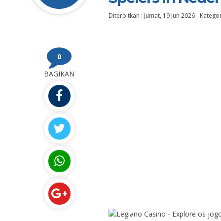
Diterbitkan :
Jumat, 19 Jun 2026
-
Kategor
0
BAGIKAN