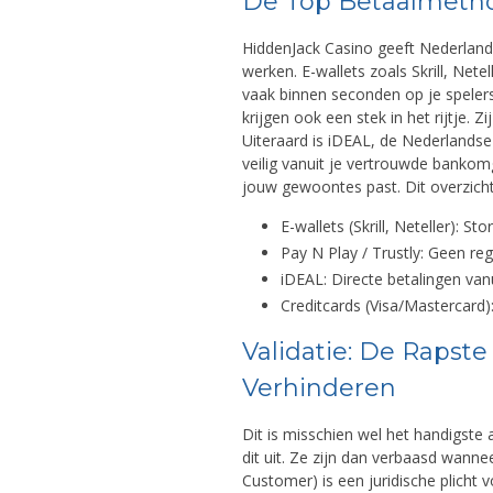
De Top Betaalmetho
HiddenJack Casino geeft Nederlands
werken. E-wallets zoals Skrill, Net
vaak binnen seconden op je speler
krijgen ook een stek in het rijtje. Z
Uiteraard is iDEAL, de Nederlandse
veilig vanuit je vertrouwde bankom
jouw gewoontes past. Dit overzicht
E-wallets (Skrill, Neteller): S
Pay N Play / Trustly: Geen re
iDEAL: Directe betalingen van
Creditcards (Visa/Mastercard
Validatie: De Rapst
Verhinderen
Dit is misschien wel het handigste ad
dit uit. Ze zijn dan verbaasd wann
Customer) is een juridische plicht