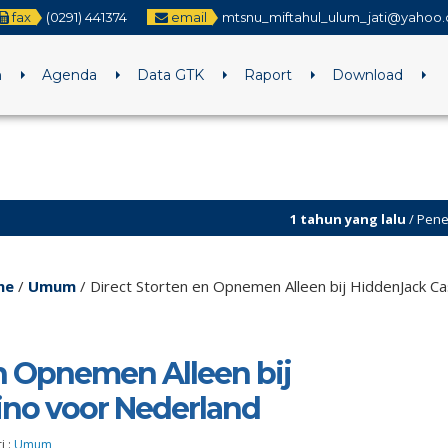
fax
(0291) 441374
email
mtsnu_miftahul_ulum_jati@yahoo.
n
Agenda
Data GTK
Raport
Download
1 tahun yang lalu
/ Penerimaan Rapor K
1 tahun yang lalu
/ Pengumuman Kelulu
me
/
Umum
/
Direct Storten en Opnemen Alleen bij HiddenJack C
en Opnemen Alleen bij
ino voor Nederland
i :
Umum