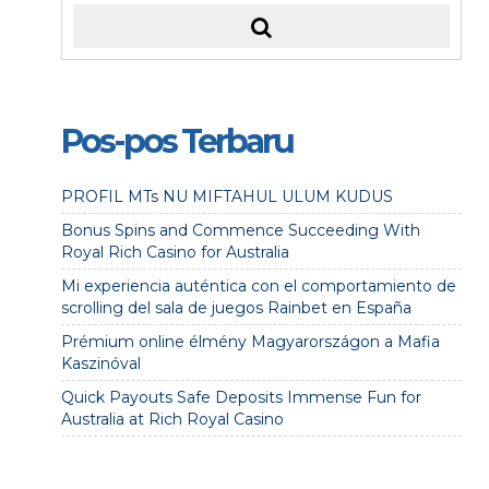
Pos-pos Terbaru
PROFIL MTs NU MIFTAHUL ULUM KUDUS
Bonus Spins and Commence Succeeding With
Royal Rich Casino for Australia
Mi experiencia auténtica con el comportamiento de
scrolling del sala de juegos Rainbet en España
Prémium online élmény Magyarországon a Mafia
Kaszinóval
Quick Payouts Safe Deposits Immense Fun for
Australia at Rich Royal Casino