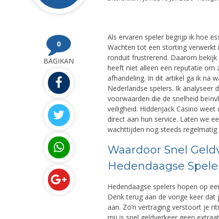
Als ervaren speler begrijp ik hoe es
0
Wachten tot een storting verwerkt 
ronduit frustrerend. Daarom bekijk
BAGIKAN
heeft niet alleen een reputatie om 
afhandeling. In dit artikel ga ik na 
Nederlandse spelers. Ik analyseer 
voorwaarden die de snelheid beïnvl
veiligheid. HiddenJack Casino weet d
direct aan hun service. Laten we ee
wachttijden nog steeds regelmati
Waardoor Snel Geldv
Hedendaagse Spele
Hedendaagse spelers hopen op een s
Denk terug aan de vorige keer dat 
aan. Zo’n vertraging verstoort je r
mij is snel geldverkeer geen extraa