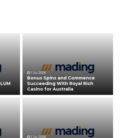
1 Jul 2026
Bonus Spins and Commence
ULUM
Succeeding With Royal Rich
Casino for Australia
1 Jul 2026