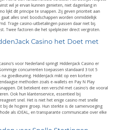
winst wil je ervan kunnen genieten, niet dagenlang in
 lijkt dit principe te snappen. Zij geven prioriteit aan
 gaat alles snel: boodschappen worden onmiddellijk
md. Trage casino-uitbetalingen passen daar niet bij.
st. Twee factoren die het spelplezier direct vergroten.
iddenJack Casino het Doet met
 casino’s voor Nederland springt HiddenJack Casino er
d. Sommige concurrenten toepassen standaard 3 tot 5
s na goedkeuring. HiddenJack mikt op een kortere
dendaagse methoden zoals e-wallets en Pay N Play
snappen. Dit betekent een verschil met casino’s die vooral
ren. Ook hun klantenservice, essentieel bij
reageert snel. Het is niet het enige casino met snelle
ist bij de hogere groep. Hun sterkte is de samenvoeging
hode als iDEAL, en transparante communicatie over elke