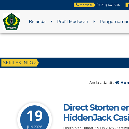
phone
(0291) 441374
Beranda
Profil Madrasah
Pengumuma
SEKILAS INFO
Anda ada di :
Ho
Direct Storten 
19
HiddenJack Cas
JUN 2026
Diterbitkan :
Jumat, 19 Jun 2026
-
Kategor