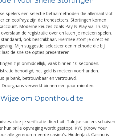
den voor Snelle Stortingen
e spelers een selectie betaalmethoden die allemaal vlot
eller en ecoPayz zijn de trendsetters. Stortingen komen
saccount. Moderne keuzes zoals Pay N Play via Trustly
ij overslaan de registratie over en laten je meteen spelen.
 standaard, ook beschikbaar. Hiermee stort je direct en
geving. Mijn suggestie: selecteer een methode die bij
 laat de snelste opties presenteren:
tortingen zijn onmiddellijk, vaak binnen 10 seconden.
gistratie benodigd, het geld is meteen voorhanden.
uit je bank, betrouwbaar en vertrouwd.
): Doorgaans verwerkt binnen een paar minuten.
e Wijze om Oponthoud te
vies: doe je verificatie direct uit. Talrijke spelers schuiven
eer hun prille opvraging wordt gestopt. KYC (Know Your
 voor alle gerenommeerde casino’s. HiddenJack Casino is