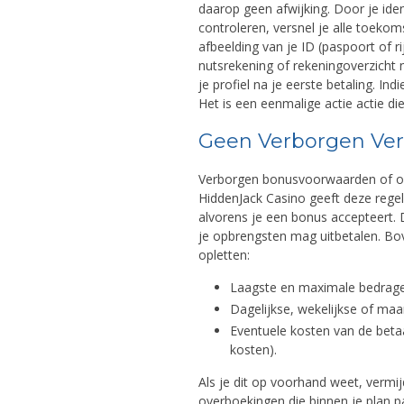
daarop geen afwijking. Door je iden
controleren, versnel je alle toeko
afbeelding van je ID (paspoort of r
nutsrekening of rekeningoverzicht 
je profiel na je eerste betaling. Ind
Het is een eenmalige actie actie die
Geen Verborgen Ver
Verborgen bonusvoorwaarden of op
HiddenJack Casino geeft deze rege
alvorens je een bonus accepteert.
je opbrengsten mag uitbetalen. Bov
opletten:
Laagste en maximale bedrage
Dagelijkse, wekelijkse of maan
Eventuele kosten van de beta
kosten).
Als je dit op voorhand weet, vermij
overboekingen die binnen je plan p