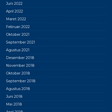
Juni 2022
April 2022
Maret 2022
Februari 2022
Oktober 2021
September 2021
Agustus 2021
Desember 2018
November 2018
Oktober 2018
September 2018
Agustus 2018
Juni 2018
Mei 2018