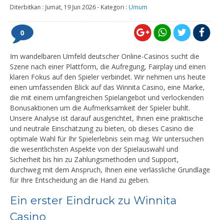
Diterbitkan :
Jumat, 19 Jun 2026
-
Kategori :
Umum
0
Im wandelbaren Umfeld deutscher Online-Casinos sucht die
Szene nach einer Plattform, die Aufregung, Fairplay und einen
klaren Fokus auf den Spieler verbindet. Wir nehmen uns heute
einen umfassenden Blick auf das Winnita Casino, eine Marke,
die mit einem umfangreichen Spielangebot und verlockenden
Bonusaktionen um die Aufmerksamkeit der Spieler buhlt.
Unsere Analyse ist darauf ausgerichtet, Ihnen eine praktische
und neutrale Einschätzung zu bieten, ob dieses Casino die
optimale Wahl für Ihr Spielerlebnis sein mag. Wir untersuchen
die wesentlichsten Aspekte von der Spielauswahl und
Sicherheit bis hin zu Zahlungsmethoden und Support,
durchweg mit dem Anspruch, Ihnen eine verlässliche Grundlage
für Ihre Entscheidung an die Hand zu geben.
Ein erster Eindruck zu Winnita
Casino