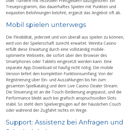
oder Turniere mit reizvollen Preisgeldern dazugehören. Ein
Treueprogramm, das dauerhaftes Spielen mit Punkten und
exquisiten Belohnungen belohnt, ergänzt das Angebot oft ab.
Mobil spielen unterwegs
Die Flexibilität, jederzeit und von überall aus spielen zu können,
wird von der Spielerschaft zurecht erwartet. Winnita Casino
erfüllt diese Erwartung durch eine vollständig mobile-
optimierte Webseite, die sofort über den Browser des
Smartphones oder Tablets eingesetzt werden kann. Eine
separate App-Download ist häufig nicht nötig. Die mobile
Version liefert den kompletten Funktionsumfang: Von der
Registrierung über Ein- und Auszahlungen bis hin zum
gesamten Spielkatalog und dem Live Casino Dealer Stream.
Die Steuerung ist an die Touch-Bedienung angepasst, und die
Performance bleibt auch bei grafisch anspruchsvollen Slots
stabil. So steht dem Spielvergnügen auf der häuslichen Couch
oder während der Zugfahrt nichts im Wege.
Support: Assistenz bei Anfragen und