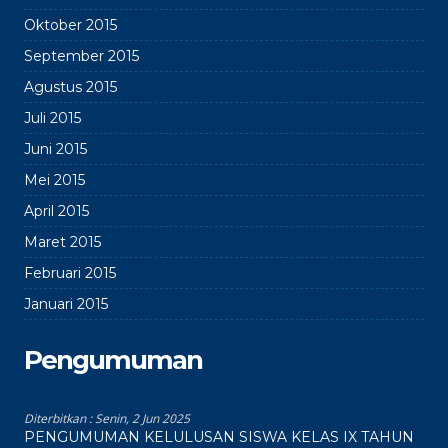
Oktober 2015
September 2015
Agustus 2015
Juli 2015
Juni 2015
Mei 2015
April 2015
Maret 2015
Februari 2015
Januari 2015
Pengumuman
Diterbitkan :
Senin, 2 Jun 2025
PENGUMUMAN KELULUSAN SISWA KELAS IX TAHUN