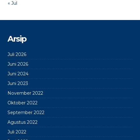
« Jul
Arsip
Juli 2026
Juni 2026
Juni 2024
Juni 2023
November 2022
Oktober 2022
September 2022
Agustus 2022
Juli 2022