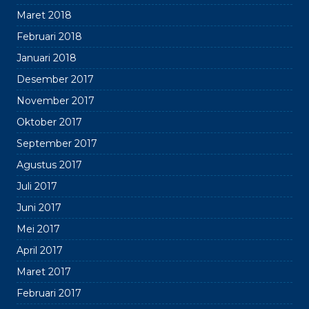
Maret 2018
Februari 2018
Januari 2018
Desember 2017
November 2017
Oktober 2017
September 2017
Agustus 2017
Juli 2017
Juni 2017
Mei 2017
April 2017
Maret 2017
Februari 2017