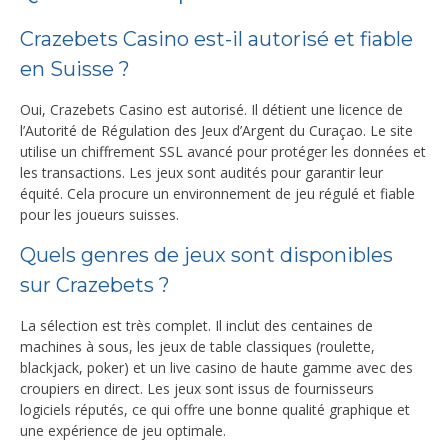
Crazebets Casino est-il autorisé et fiable
en Suisse ?
Oui, Crazebets Casino est autorisé. Il détient une licence de
l’Autorité de Régulation des Jeux d’Argent du Curaçao. Le site
utilise un chiffrement SSL avancé pour protéger les données et
les transactions. Les jeux sont audités pour garantir leur
équité. Cela procure un environnement de jeu régulé et fiable
pour les joueurs suisses.
Quels genres de jeux sont disponibles
sur Crazebets ?
La sélection est très complet. Il inclut des centaines de
machines à sous, les jeux de table classiques (roulette,
blackjack, poker) et un live casino de haute gamme avec des
croupiers en direct. Les jeux sont issus de fournisseurs
logiciels réputés, ce qui offre une bonne qualité graphique et
une expérience de jeu optimale.