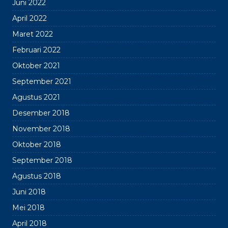
Juni 2022
April 2022
Maret 2022
Februari 2022
Oktober 2021
September 2021
Agustus 2021
Desember 2018
November 2018
Oktober 2018
September 2018
Agustus 2018
Juni 2018
Mei 2018
April 2018