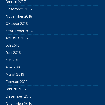
Januari 2017
Desember 2016
November 2016
Oktober 2016
September 2016
Agustus 2016
Juli 2016
Juni 2016
Mei 2016
April 2016
Maret 2016
Februari 2016
Januari 2016
Desember 2015
November 2015