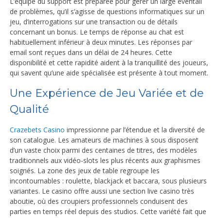
L’équipe du support est préparée pour gérer un large éventail
de problèmes, qu’il s’agisse de questions informatiques sur un
jeu, d’interrogations sur une transaction ou de détails
concernant un bonus. Le temps de réponse au chat est
habituellement inférieur à deux minutes. Les réponses par
email sont reçues dans un délai de 24 heures. Cette
disponibilité et cette rapidité aident à la tranquillité des joueurs,
qui savent qu’une aide spécialisée est présente à tout moment.
Une Expérience de Jeu Variée et de
Qualité
Crazebets Casino
impressionne par l’étendue et la diversité de
son catalogue. Les amateurs de machines à sous disposent
d’un vaste choix parmi des centaines de titres, des modèles
traditionnels aux vidéo-slots les plus récents aux graphismes
soignés. La zone des jeux de table regroupe les
incontournables : roulette, blackjack et baccara, sous plusieurs
variantes. Le casino offre aussi une section live casino très
aboutie, où des croupiers professionnels conduisent des
parties en temps réel depuis des studios. Cette variété fait que