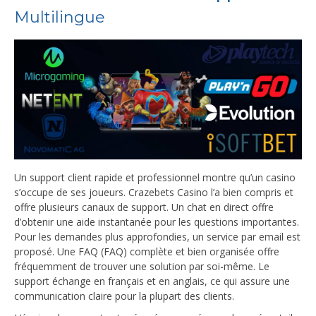
Multilingue
Un support client rapide et professionnel montre qu’un casino
s’occupe de ses joueurs. Crazebets Casino l’a bien compris et
offre plusieurs canaux de support. Un chat en direct offre
d’obtenir une aide instantanée pour les questions importantes.
Pour les demandes plus approfondies, un service par email est
proposé. Une FAQ (FAQ) complète et bien organisée offre
fréquemment de trouver une solution par soi-même. Le
support échange en français et en anglais, ce qui assure une
communication claire pour la plupart des clients.