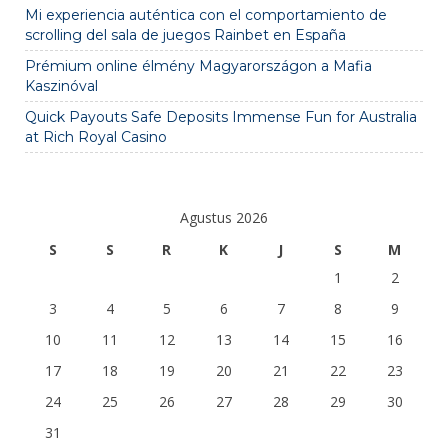
Mi experiencia auténtica con el comportamiento de
scrolling del sala de juegos Rainbet en España
Prémium online élmény Magyarországon a Mafia
Kaszinóval
Quick Payouts Safe Deposits Immense Fun for Australia
at Rich Royal Casino
Agustus 2026
S
S
R
K
J
S
M
1
2
3
4
5
6
7
8
9
10
11
12
13
14
15
16
17
18
19
20
21
22
23
24
25
26
27
28
29
30
31