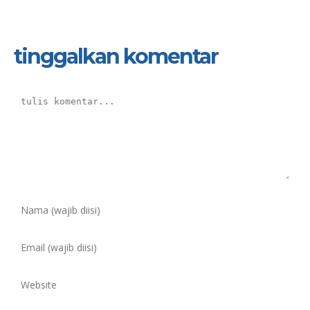
tinggalkan komentar