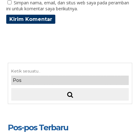
Simpan nama, email, dan situs web saya pada peramban
ini untuk komentar saya berikutnya.
Pos-pos Terbaru